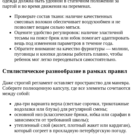
одежда должна быть удобной в статичном положении за
партой и во время движения на переменах.
Проверьте состав ткани: наличие качественных
смесовых волокон обеспечивает воздухообмен и не
позволяет вещам сильно мяться.
Оцените удобство регулировок: наличие эластичной
тесьмы на поясе брюк или юбок помогает адаптировать
вещь под изменения параметров в течение года.
Обратите внимание на качество фурнитуры — молнии,
пуговицы и кнопки должны работать плавно, чтобы
ребенок мог легко переодеваться самостоятельно.
Стилистическое разнообразие в рамках правил
Даже строгий регламент оставляет пространство для маневра.
Соберите полноценную капсулу, где все элементы сочетаются
между собой:
два-три варианта верха (светлые сорочки, трикотажные
водолазки или блузы) для регулярной смены;
основной низ (классические брюки, юбка или сарафан в
зависимости от требований школы);
утепленный слой (жилет, плотный жакет или кардиган),
который согреет в прохладную петербургскую погоду.