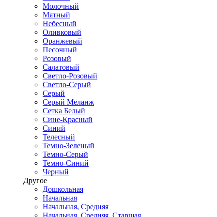
Молочный
Мятный
Небесный
Оливковый
Оранжевый
Песочный
Розовый
Салатовый
Светло-Розовый
Светло-Серый
Серый
Серый Меланж
Сетка Белый
Сине-Красный
Синий
Телесный
Темно-Зеленый
Темно-Серый
Темно-Синий
Черный
Другое
Дошкольная
Начальная
Начальная, Средняя
Начальная, Средняя, Старшая