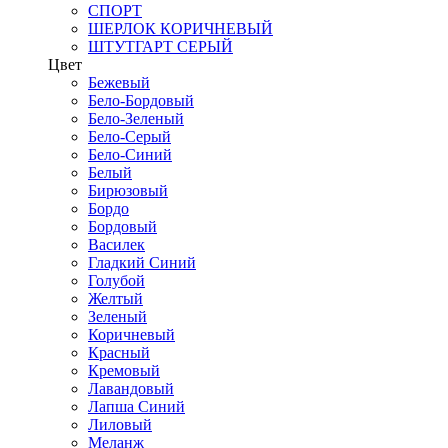
СПОРТ
ШЕРЛОК КОРИЧНЕВЫЙ
ШТУТГАРТ СЕРЫЙ
Цвет
Бежевый
Бело-Бордовый
Бело-Зеленый
Бело-Серый
Бело-Синий
Белый
Бирюзовый
Бордо
Бордовый
Василек
Гладкий Синий
Голубой
Желтый
Зеленый
Коричневый
Красный
Кремовый
Лавандовый
Лапша Синий
Лиловый
Меланж