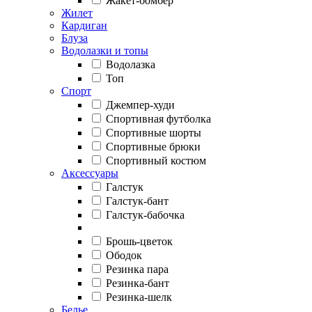
Жакет-бомбер
Жилет
Кардиган
Блуза
Водолазки и топы
Водолазка
Топ
Спорт
Джемпер-худи
Спортивная футболка
Спортивные шорты
Спортивные брюки
Спортивный костюм
Аксессуары
Галстук
Галстук-бант
Галстук-бабочка
Брошь-цветок
Ободок
Резинка пара
Резинка-бант
Резинка-шелк
Белье