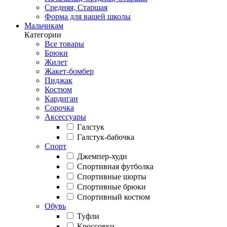
Средняя, Старшая
Форма для вашей школы
Мальчикам
Категории
Все товары
Брюки
Жилет
Жакет-бомбер
Пиджак
Костюм
Кардиган
Сорочка
Аксессуары
Галстук
Галстук-бабочка
Спорт
Джемпер-худи
Спортивная футболка
Спортивные шорты
Спортивные брюки
Спортивный костюм
Обувь
Туфли
Кроссовки