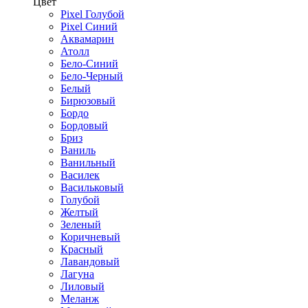
Цвет
Pixel Голубой
Pixel Синий
Аквамарин
Атолл
Бело-Синий
Бело-Черный
Белый
Бирюзовый
Бордо
Бордовый
Бриз
Ваниль
Ванильный
Василек
Васильковый
Голубой
Желтый
Зеленый
Коричневый
Красный
Лавандовый
Лагуна
Лиловый
Меланж