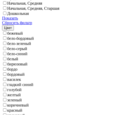
Начальная, Средняя
Начальная, Средняя, Старшая
Дошкольная
Показать
Сбросить фильтр
Цвет
бежевый
бело-бордовый
бело-зеленый
бело-серый
бело-синий
белый
бирюзовый
бордо
бордовый
василек
гладкий синий
голубой
желтый
зеленый
коричневый
красный