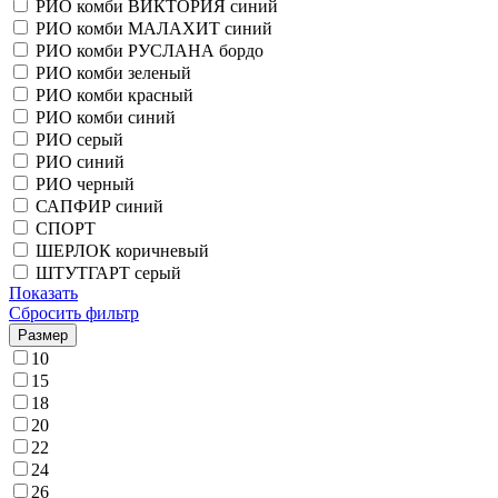
РИО комби ВИКТОРИЯ синий
РИО комби МАЛАХИТ синий
РИО комби РУСЛАНА бордо
РИО комби зеленый
РИО комби красный
РИО комби синий
РИО серый
РИО синий
РИО черный
САПФИР синий
СПОРТ
ШЕРЛОК коричневый
ШТУТГАРТ серый
Показать
Сбросить фильтр
Размер
10
15
18
20
22
24
26