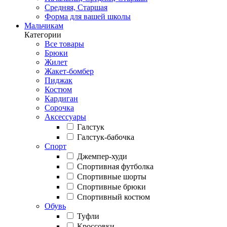
Средняя, Старшая
Форма для вашей школы
Мальчикам
Категории
Все товары
Брюки
Жилет
Жакет-бомбер
Пиджак
Костюм
Кардиган
Сорочка
Аксессуары
Галстук
Галстук-бабочка
Спорт
Джемпер-худи
Спортивная футболка
Спортивные шорты
Спортивные брюки
Спортивный костюм
Обувь
Туфли
Кроссовки