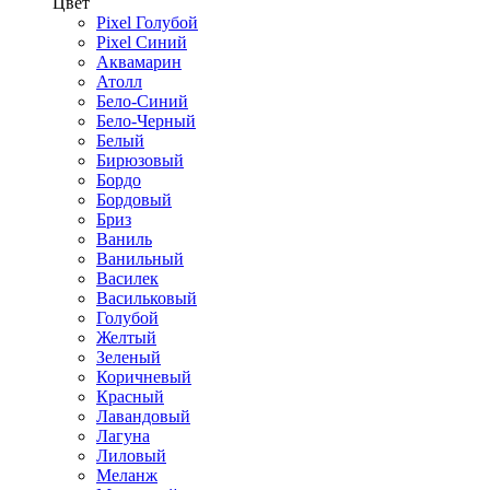
Цвет
Pixel Голубой
Pixel Синий
Аквамарин
Атолл
Бело-Синий
Бело-Черный
Белый
Бирюзовый
Бордо
Бордовый
Бриз
Ваниль
Ванильный
Василек
Васильковый
Голубой
Желтый
Зеленый
Коричневый
Красный
Лавандовый
Лагуна
Лиловый
Меланж