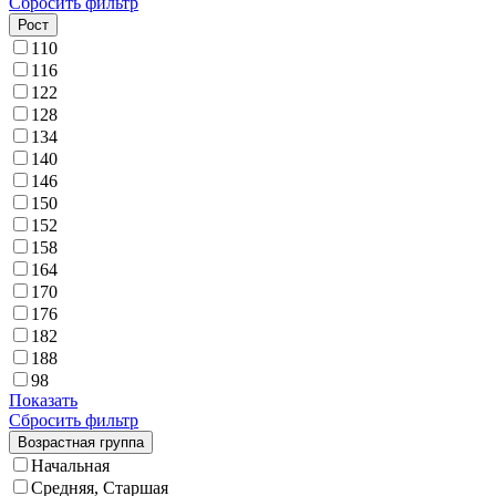
Сбросить фильтр
Рост
110
116
122
128
134
140
146
150
152
158
164
170
176
182
188
98
Показать
Сбросить фильтр
Возрастная группа
Начальная
Средняя, Старшая