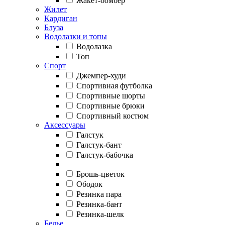
Жакет-бомбер
Жилет
Кардиган
Блуза
Водолазки и топы
Водолазка
Топ
Спорт
Джемпер-худи
Спортивная футболка
Спортивные шорты
Спортивные брюки
Спортивный костюм
Аксессуары
Галстук
Галстук-бант
Галстук-бабочка
Брошь-цветок
Ободок
Резинка пара
Резинка-бант
Резинка-шелк
Белье