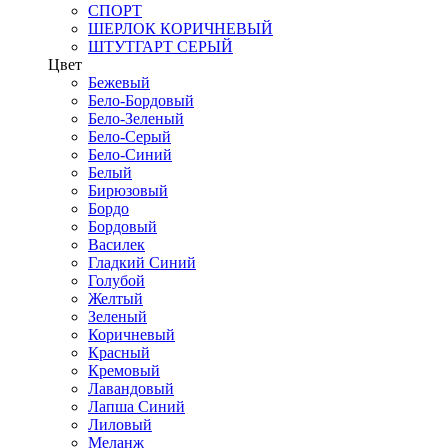
СПОРТ
ШЕРЛОК КОРИЧНЕВЫЙ
ШТУТГАРТ СЕРЫЙ
Цвет
Бежевый
Бело-Бордовый
Бело-Зеленый
Бело-Серый
Бело-Синий
Белый
Бирюзовый
Бордо
Бордовый
Василек
Гладкий Синий
Голубой
Желтый
Зеленый
Коричневый
Красный
Кремовый
Лавандовый
Лапша Синий
Лиловый
Меланж