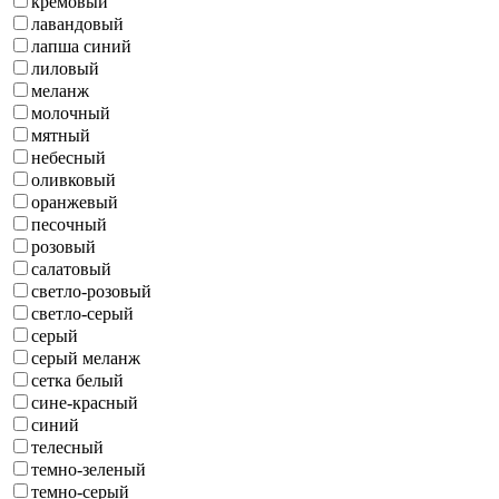
кремовый
лавандовый
лапша синий
лиловый
меланж
молочный
мятный
небесный
оливковый
оранжевый
песочный
розовый
салатовый
светло-розовый
светло-серый
серый
серый меланж
сетка белый
сине-красный
синий
телесный
темно-зеленый
темно-серый