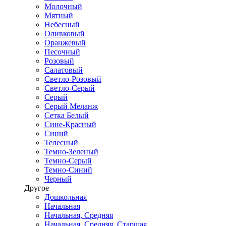
Молочный
Мятный
Небесный
Оливковый
Оранжевый
Песочный
Розовый
Салатовый
Светло-Розовый
Светло-Серый
Серый
Серый Меланж
Сетка Белый
Сине-Красный
Синий
Телесный
Темно-Зеленый
Темно-Серый
Темно-Синий
Черный
Другое
Дошкольная
Начальная
Начальная, Средняя
Начальная, Средняя, Старшая