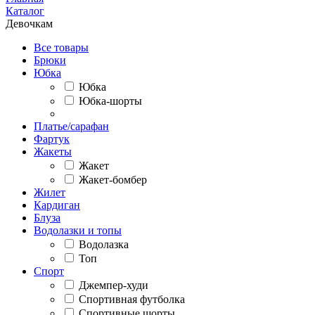
Каталог
Девочкам
Все товары
Брюки
Юбка
Юбка
Юбка-шорты
Платье/сарафан
Фартук
Жакеты
Жакет
Жакет-бомбер
Жилет
Кардиган
Блуза
Водолазки и топы
Водолазка
Топ
Спорт
Джемпер-худи
Спортивная футболка
Спортивные шорты