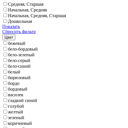
Средняя, Старшая
Начальная, Средняя
Начальная, Средняя, Старшая
Дошкольная
Показать
Сбросить фильтр
Цвет
бежевый
бело-бордовый
бело-зеленый
бело-серый
бело-синий
белый
бирюзовый
бордо
бордовый
василек
гладкий синий
голубой
желтый
зеленый
коричневый