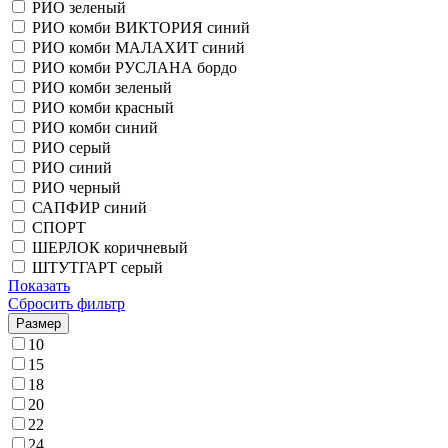
РИО зеленый
РИО комби ВИКТОРИЯ синий
РИО комби МАЛАХИТ синий
РИО комби РУСЛАНА бордо
РИО комби зеленый
РИО комби красный
РИО комби синий
РИО серый
РИО синий
РИО черный
САПФИР синий
СПОРТ
ШЕРЛОК коричневый
ШТУТГАРТ серый
Показать
Сбросить фильтр
Размер
10
15
18
20
22
24