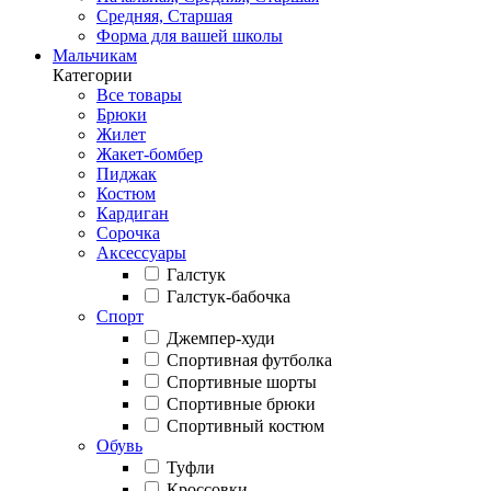
Средняя, Старшая
Форма для вашей школы
Мальчикам
Категории
Все товары
Брюки
Жилет
Жакет-бомбер
Пиджак
Костюм
Кардиган
Сорочка
Аксессуары
Галстук
Галстук-бабочка
Спорт
Джемпер-худи
Спортивная футболка
Спортивные шорты
Спортивные брюки
Спортивный костюм
Обувь
Туфли
Кроссовки