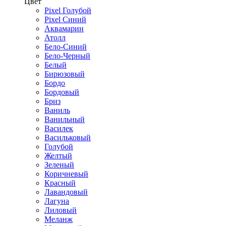
Цвет
Pixel Голубой
Pixel Синий
Аквамарин
Атолл
Бело-Синий
Бело-Черный
Белый
Бирюзовый
Бордо
Бордовый
Бриз
Ваниль
Ванильный
Василек
Васильковый
Голубой
Желтый
Зеленый
Коричневый
Красный
Лавандовый
Лагуна
Лиловый
Меланж