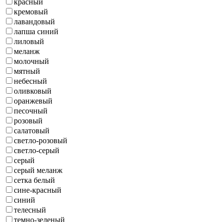
красный
кремовый
лавандовый
лапша синий
лиловый
меланж
молочный
мятный
небесный
оливковый
оранжевый
песочный
розовый
салатовый
светло-розовый
светло-серый
серый
серый меланж
сетка белый
сине-красный
синий
телесный
темно-зеленый