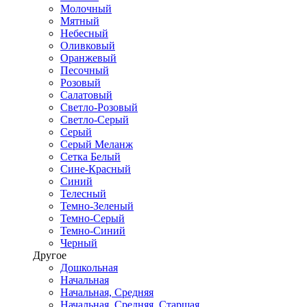
Молочный
Мятный
Небесный
Оливковый
Оранжевый
Песочный
Розовый
Салатовый
Светло-Розовый
Светло-Серый
Серый
Серый Меланж
Сетка Белый
Сине-Красный
Синий
Телесный
Темно-Зеленый
Темно-Серый
Темно-Синий
Черный
Другое
Дошкольная
Начальная
Начальная, Средняя
Начальная, Средняя, Старшая