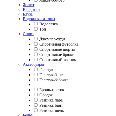
Жакет-бомбер
Жилет
Кардиган
Блуза
Водолазки и топы
Водолазка
Топ
Спорт
Джемпер-худи
Спортивная футболка
Спортивные шорты
Спортивные брюки
Спортивный костюм
Аксессуары
Галстук
Галстук-бант
Галстук-бабочка
Брошь-цветок
Ободок
Резинка пара
Резинка-бант
Резинка-шелк
Белье