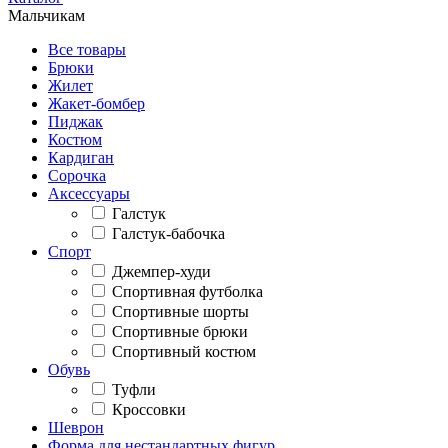
Мальчикам
Все товары
Брюки
Жилет
Жакет-бомбер
Пиджак
Костюм
Кардиган
Сорочка
Аксессуары
Галстук
Галстук-бабочка
Спорт
Джемпер-худи
Спортивная футболка
Спортивные шорты
Спортивные брюки
Спортивный костюм
Обувь
Туфли
Кроссовки
Шеврон
Форма для нестандартных фигур