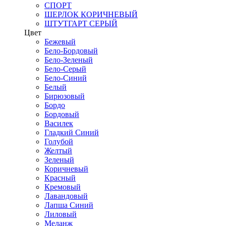
СПОРТ
ШЕРЛОК КОРИЧНЕВЫЙ
ШТУТГАРТ СЕРЫЙ
Цвет
Бежевый
Бело-Бордовый
Бело-Зеленый
Бело-Серый
Бело-Синий
Белый
Бирюзовый
Бордо
Бордовый
Василек
Гладкий Синий
Голубой
Желтый
Зеленый
Коричневый
Красный
Кремовый
Лавандовый
Лапша Синий
Лиловый
Меланж