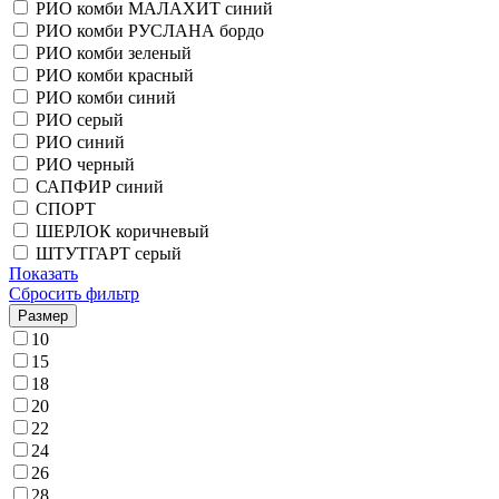
РИО комби МАЛАХИТ синий
РИО комби РУСЛАНА бордо
РИО комби зеленый
РИО комби красный
РИО комби синий
РИО серый
РИО синий
РИО черный
САПФИР синий
СПОРТ
ШЕРЛОК коричневый
ШТУТГАРТ серый
Показать
Сбросить фильтр
Размер
10
15
18
20
22
24
26
28