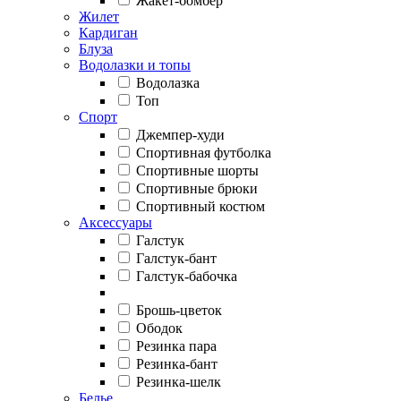
Жакет-бомбер
Жилет
Кардиган
Блуза
Водолазки и топы
Водолазка
Топ
Спорт
Джемпер-худи
Спортивная футболка
Спортивные шорты
Спортивные брюки
Спортивный костюм
Аксессуары
Галстук
Галстук-бант
Галстук-бабочка
Брошь-цветок
Ободок
Резинка пара
Резинка-бант
Резинка-шелк
Белье