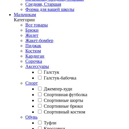
Средняя, Старшая
Форма для вашей школы
Мальчикам
Категории
Все товары
Брюки
Жилет
Жакет-бомбер
Пиджак
Костюм
Кардиган
Сорочка
Аксессуары
Галстук
Галстук-бабочка
Спорт
Джемпер-худи
Спортивная футболка
Спортивные шорты
Спортивные брюки
Спортивный костюм
Обувь
Туфли
Кроссовки