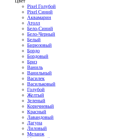
Цвет
Pixel Голубой
Pixel Синий
Аквамарин
Атолл
Бело-Синий
Бело-Черный
Белый
Бирюзовый
Бордо
Бордовый
Бриз
Ваниль
Ванильный
Василек
Васильковый
Голубой
Желтый
Зеленый
Коричневый
Красный
Лавандовый
Лагуна
Лиловый
Меланж