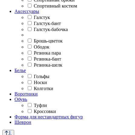
Спортивный костюм
Аксессуары
Галстук
Галстук-бант
Галстук-бабочка
Брошь-цветок
Ободок
Резинка пара
Резинка-бант
Резинка-шелк
Белье
Гольфы
Носки
Колготки
Воротники
Обувь
Туфли
Кроссовки
Форма для нестандартных фигур
Шеврон