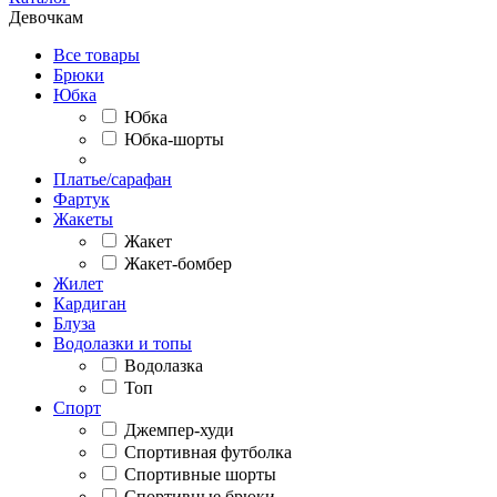
Девочкам
Все товары
Брюки
Юбка
Юбка
Юбка-шорты
Платье/сарафан
Фартук
Жакеты
Жакет
Жакет-бомбер
Жилет
Кардиган
Блуза
Водолазки и топы
Водолазка
Топ
Спорт
Джемпер-худи
Спортивная футболка
Спортивные шорты
Спортивные брюки