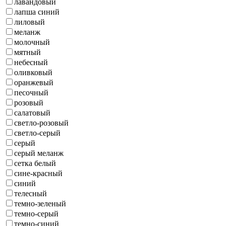
лавандовый
лапша синий
лиловый
меланж
молочный
мятный
небесный
оливковый
оранжевый
песочный
розовый
салатовый
светло-розовый
светло-серый
серый
серый меланж
сетка белый
сине-красный
синий
телесный
темно-зеленый
темно-серый
темно-синий