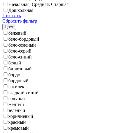
Начальная, Средняя, Старшая
Дошкольная
Показать
Сбросить фильтр
Цвет
бежевый
бело-бордовый
бело-зеленый
бело-серый
бело-синий
белый
бирюзовый
бордо
бордовый
василек
гладкий синий
голубой
желтый
зеленый
коричневый
красный
кремовый