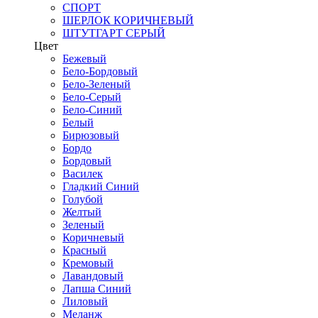
СПОРТ
ШЕРЛОК КОРИЧНЕВЫЙ
ШТУТГАРТ СЕРЫЙ
Цвет
Бежевый
Бело-Бордовый
Бело-Зеленый
Бело-Серый
Бело-Синий
Белый
Бирюзовый
Бордо
Бордовый
Василек
Гладкий Синий
Голубой
Желтый
Зеленый
Коричневый
Красный
Кремовый
Лавандовый
Лапша Синий
Лиловый
Меланж