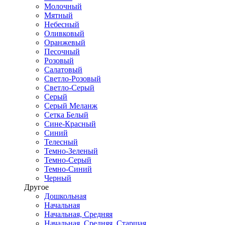
Молочный
Мятный
Небесный
Оливковый
Оранжевый
Песочный
Розовый
Салатовый
Светло-Розовый
Светло-Серый
Серый
Серый Меланж
Сетка Белый
Сине-Красный
Синий
Телесный
Темно-Зеленый
Темно-Серый
Темно-Синий
Черный
Другое
Дошкольная
Начальная
Начальная, Средняя
Начальная, Средняя, Старшая