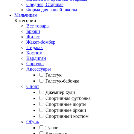
Средняя, Старшая
Форма для вашей школы
Мальчикам
Категории
Все товары
Брюки
Жилет
Жакет-бомбер
Пиджак
Костюм
Кардиган
Сорочка
Аксессуары
Галстук
Галстук-бабочка
Спорт
Джемпер-худи
Спортивная футболка
Спортивные шорты
Спортивные брюки
Спортивный костюм
Обувь
Туфли
Кроссовки