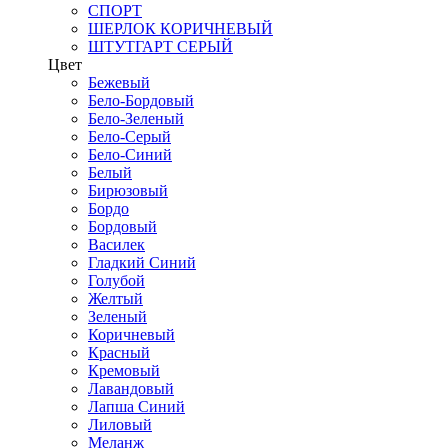
СПОРТ
ШЕРЛОК КОРИЧНЕВЫЙ
ШТУТГАРТ СЕРЫЙ
Цвет
Бежевый
Бело-Бордовый
Бело-Зеленый
Бело-Серый
Бело-Синий
Белый
Бирюзовый
Бордо
Бордовый
Василек
Гладкий Синий
Голубой
Желтый
Зеленый
Коричневый
Красный
Кремовый
Лавандовый
Лапша Синий
Лиловый
Меланж