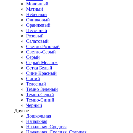
Молочный
Мятный
Небесный
Оливковый
Оранжевый
Песочный
Розовый
Салатовый
Светло-Розовый
Светло-Серый
Серый
Серый Меланж
Сетка Белый
Сине-Красный
Синий
Телесный
Темно-Зеленый
Темно-Серый
Темно-Синий
Черный
Другое
Дошкольная
Начальная
Начальная, Средняя
Начальная, Средняя, Старшая