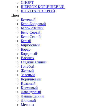
СПОРТ
ШЕРЛОК КОРИЧНЕВЫЙ
ШТУТГАРТ СЕРЫЙ
Цвет
Бежевый
Бело-Бордовый
Бело-Зеленый
Бело-Серый
Бело-Синий
Белый
Бирюзовый
Бордо
Бордовый
Василек
Гладкий Синий
Голубой
Желтый
Зеленый
Коричневый
Красный
Кремовый
Лавандовый
Лапша Синий
Лиловый
Меланж