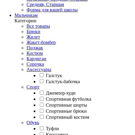
Средняя, Старшая
Форма для вашей школы
Мальчикам
Категории
Все товары
Брюки
Жилет
Жакет-бомбер
Пиджак
Костюм
Кардиган
Сорочка
Аксессуары
Галстук
Галстук-бабочка
Спорт
Джемпер-худи
Спортивная футболка
Спортивные шорты
Спортивные брюки
Спортивный костюм
Обувь
Туфли
Кроссовки