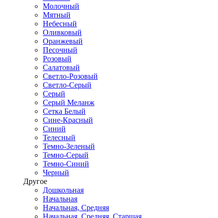
Молочный
Мятный
Небесный
Оливковый
Оранжевый
Песочный
Розовый
Салатовый
Светло-Розовый
Светло-Серый
Серый
Серый Меланж
Сетка Белый
Сине-Красный
Синий
Телесный
Темно-Зеленый
Темно-Серый
Темно-Синий
Черный
Другое
Дошкольная
Начальная
Начальная, Средняя
Начальная, Средняя, Старшая