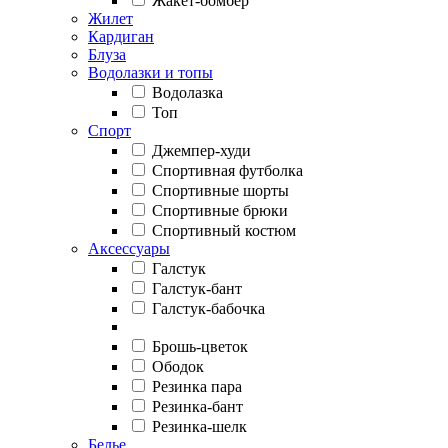
Жакет-бомбер
Жилет
Кардиган
Блуза
Водолазки и топы
Водолазка
Топ
Спорт
Джемпер-худи
Спортивная футболка
Спортивные шорты
Спортивные брюки
Спортивный костюм
Аксессуары
Галстук
Галстук-бант
Галстук-бабочка
Брошь-цветок
Ободок
Резинка пара
Резинка-бант
Резинка-шелк
Белье