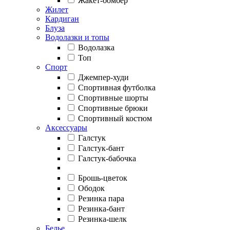
Жакет-бомбер
Жилет
Кардиган
Блуза
Водолазки и топы
Водолазка
Топ
Спорт
Джемпер-худи
Спортивная футболка
Спортивные шорты
Спортивные брюки
Спортивный костюм
Аксессуары
Галстук
Галстук-бант
Галстук-бабочка
Брошь-цветок
Ободок
Резинка пара
Резинка-бант
Резинка-шелк
Белье