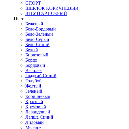
СПОРТ
ШЕРЛОК КОРИЧНЕВЫЙ
ШТУТГАРТ СЕРЫЙ
Цвет
Бежевый
Бело-Бордовый
Бело-Зеленый
Бело-Серый
Бело-Синий
Белый
Бирюзовый
Бордо
Бордовый
Василек
Гладкий Синий
Голубой
Желтый
Зеленый
Коричневый
Красный
Кремовый
Лавандовый
Лапша Синий
Лиловый
Меланж