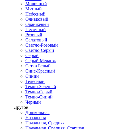
Молочный
Мятный
Небесный
Оливковый
Оранжевый
Песочный
Розовый
Салатовый
Светло-Розовый
Светло-Серый
Серый
Серый Меланж
Сетка Белый
Сине-Красный
Синий
Телесный
Темно-Зеленый
Темно-Серый
Темно-Синий
Черный
Другое
Дошкольная
Начальная
Начальная, Средняя
Начальная, Средняя, Старшая