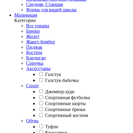
Средняя, Старшая
Форма для вашей школы
Мальчикам
Категории
Все товары
Брюки
Жилет
Жакет-бомбер
Пиджак
Костюм
Кардиган
Сорочка
Аксессуары
Галстук
Галстук-бабочка
Спорт
Джемпер-худи
Спортивная футболка
Спортивные шорты
Спортивные брюки
Спортивный костюм
Обувь
Туфли
Кроссовки