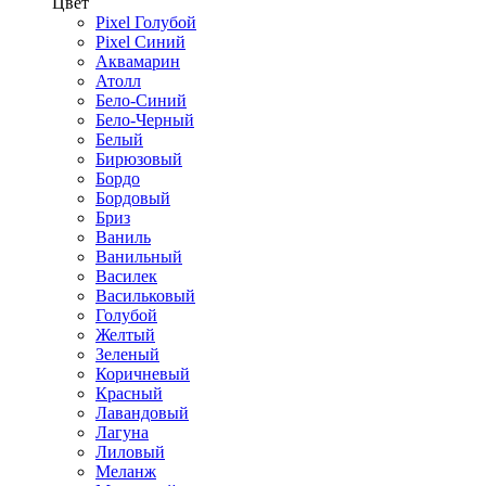
Цвет
Pixel Голубой
Pixel Синий
Аквамарин
Атолл
Бело-Синий
Бело-Черный
Белый
Бирюзовый
Бордо
Бордовый
Бриз
Ваниль
Ванильный
Василек
Васильковый
Голубой
Желтый
Зеленый
Коричневый
Красный
Лавандовый
Лагуна
Лиловый
Меланж