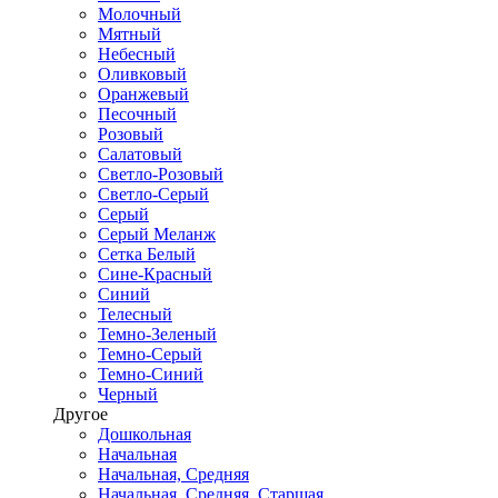
Молочный
Мятный
Небесный
Оливковый
Оранжевый
Песочный
Розовый
Салатовый
Светло-Розовый
Светло-Серый
Серый
Серый Меланж
Сетка Белый
Сине-Красный
Синий
Телесный
Темно-Зеленый
Темно-Серый
Темно-Синий
Черный
Другое
Дошкольная
Начальная
Начальная, Средняя
Начальная, Средняя, Старшая