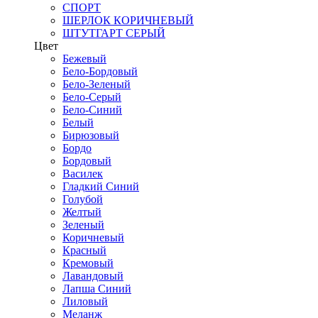
СПОРТ
ШЕРЛОК КОРИЧНЕВЫЙ
ШТУТГАРТ СЕРЫЙ
Цвет
Бежевый
Бело-Бордовый
Бело-Зеленый
Бело-Серый
Бело-Синий
Белый
Бирюзовый
Бордо
Бордовый
Василек
Гладкий Синий
Голубой
Желтый
Зеленый
Коричневый
Красный
Кремовый
Лавандовый
Лапша Синий
Лиловый
Меланж