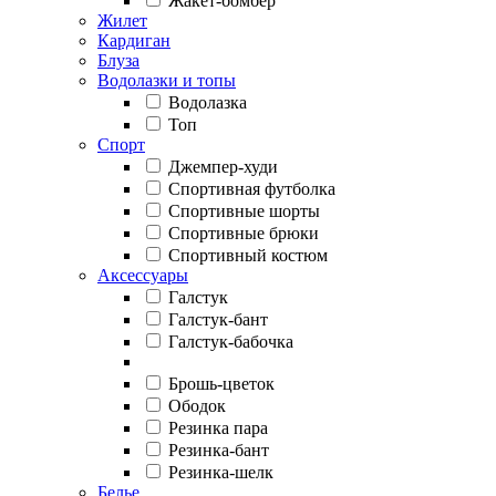
Жакет-бомбер
Жилет
Кардиган
Блуза
Водолазки и топы
Водолазка
Топ
Спорт
Джемпер-худи
Спортивная футболка
Спортивные шорты
Спортивные брюки
Спортивный костюм
Аксессуары
Галстук
Галстук-бант
Галстук-бабочка
Брошь-цветок
Ободок
Резинка пара
Резинка-бант
Резинка-шелк
Белье