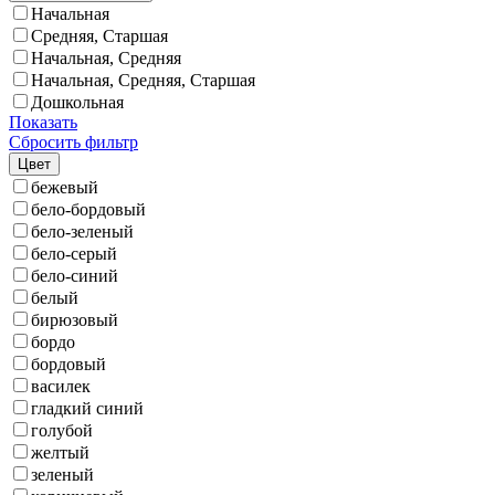
Начальная
Средняя, Старшая
Начальная, Средняя
Начальная, Средняя, Старшая
Дошкольная
Показать
Сбросить фильтр
Цвет
бежевый
бело-бордовый
бело-зеленый
бело-серый
бело-синий
белый
бирюзовый
бордо
бордовый
василек
гладкий синий
голубой
желтый
зеленый