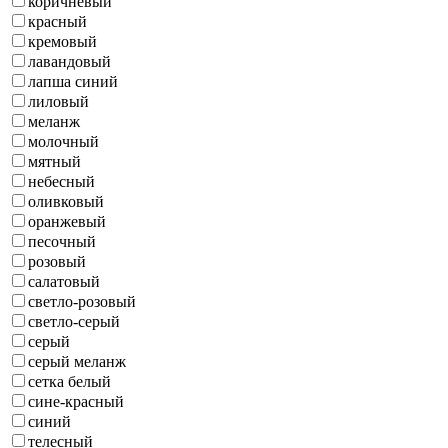
коричневый
красный
кремовый
лавандовый
лапша синий
лиловый
меланж
молочный
мятный
небесный
оливковый
оранжевый
песочный
розовый
салатовый
светло-розовый
светло-серый
серый
серый меланж
сетка белый
сине-красный
синий
телесный