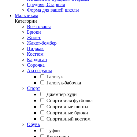
Средняя, Старшая
Форма для вашей школы
Мальчикам
Категории
Все товары
Брюки
Жилет
Жакет-бомбер
Пиджак
Костюм
Кардиган
Сорочка
Аксессуары
Галстук
Галстук-бабочка
Спорт
Джемпер-худи
Спортивная футболка
Спортивные шорты
Спортивные брюки
Спортивный костюм
Обувь
Туфли
Кроссовки