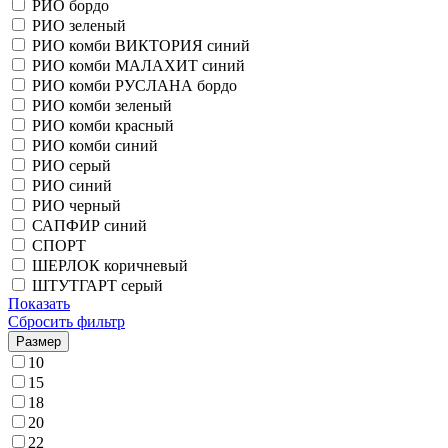
РИО бордо
РИО зеленый
РИО комби ВИКТОРИЯ синий
РИО комби МАЛАХИТ синий
РИО комби РУСЛАНА бордо
РИО комби зеленый
РИО комби красный
РИО комби синий
РИО серый
РИО синий
РИО черный
САПФИР синий
СПОРТ
ШЕРЛОК коричневый
ШТУТГАРТ серый
Показать
Сбросить фильтр
Размер
10
15
18
20
22