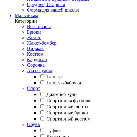
Средняя, Старшая
Форма для вашей школы
Мальчикам
Категории
Все товары
Брюки
Жилет
Жакет-бомбер
Пиджак
Костюм
Кардиган
Сорочка
Аксессуары
Галстук
Галстук-бабочка
Спорт
Джемпер-худи
Спортивная футболка
Спортивные шорты
Спортивные брюки
Спортивный костюм
Обувь
Туфли
Кроссовки