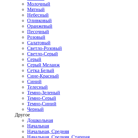
Молочный
Мятный
Небесный
Оливковый
Оранжевый
Песочный
Розовый
Салатовый
Светло-Розовый
Светло-Серый
Серый
Серый Меланж
Сетка Белый
Сине-Красный
Синий
Телесный
Темно-Зеленый
Темно-Серый
Темно-Синий
Черный
Другое
Дошкольная
Начальная
Начальная, Средняя
Начальная, Средняя, Старшая