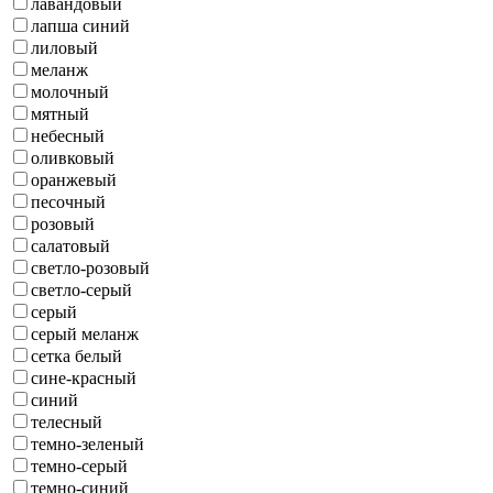
лавандовый
лапша синий
лиловый
меланж
молочный
мятный
небесный
оливковый
оранжевый
песочный
розовый
салатовый
светло-розовый
светло-серый
серый
серый меланж
сетка белый
сине-красный
синий
телесный
темно-зеленый
темно-серый
темно-синий