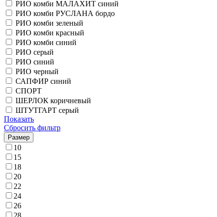
РИО комби МАЛАХИТ синий
РИО комби РУСЛАНА бордо
РИО комби зеленый
РИО комби красный
РИО комби синий
РИО серый
РИО синий
РИО черный
САПФИР синий
СПОРТ
ШЕРЛОК коричневый
ШТУТГАРТ серый
Показать
Сбросить фильтр
Размер
10
15
18
20
22
24
26
28