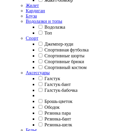
Жакет-бомбер
Жилет
Кардиган
Блуза
Водолазки и топы
Водолазка
Топ
Спорт
Джемпер-худи
Спортивная футболка
Спортивные шорты
Спортивные брюки
Спортивный костюм
Аксессуары
Галстук
Галстук-бант
Галстук-бабочка
Брошь-цветок
Ободок
Резинка пара
Резинка-бант
Резинка-шелк
Белье