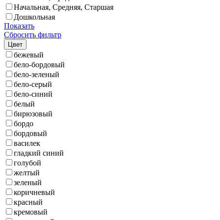
Начальная, Средняя, Старшая
Дошкольная
Показать
Сбросить фильтр
Цвет
бежевый
бело-бордовый
бело-зеленый
бело-серый
бело-синий
белый
бирюзовый
бордо
бордовый
василек
гладкий синий
голубой
желтый
зеленый
коричневый
красный
кремовый