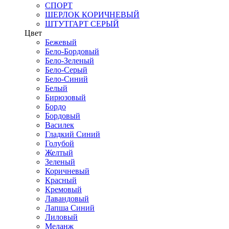
СПОРТ
ШЕРЛОК КОРИЧНЕВЫЙ
ШТУТГАРТ СЕРЫЙ
Цвет
Бежевый
Бело-Бордовый
Бело-Зеленый
Бело-Серый
Бело-Синий
Белый
Бирюзовый
Бордо
Бордовый
Василек
Гладкий Синий
Голубой
Желтый
Зеленый
Коричневый
Красный
Кремовый
Лавандовый
Лапша Синий
Лиловый
Меланж