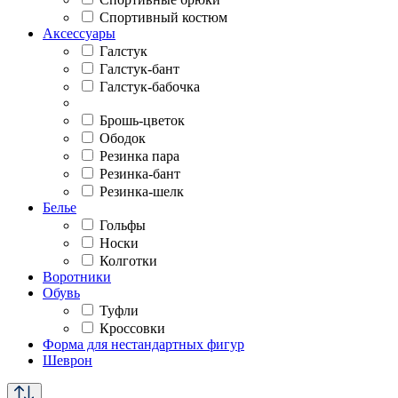
Спортивный костюм
Аксессуары
Галстук
Галстук-бант
Галстук-бабочка
Брошь-цветок
Ободок
Резинка пара
Резинка-бант
Резинка-шелк
Белье
Гольфы
Носки
Колготки
Воротники
Обувь
Туфли
Кроссовки
Форма для нестандартных фигур
Шеврон