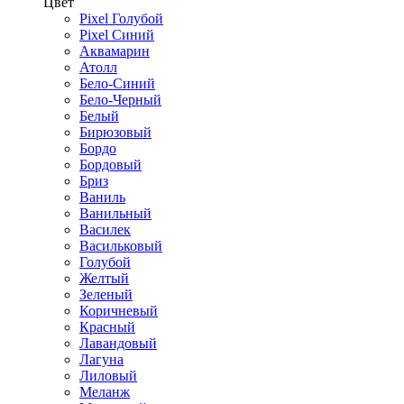
Цвет
Pixel Голубой
Pixel Синий
Аквамарин
Атолл
Бело-Синий
Бело-Черный
Белый
Бирюзовый
Бордо
Бордовый
Бриз
Ваниль
Ванильный
Василек
Васильковый
Голубой
Желтый
Зеленый
Коричневый
Красный
Лавандовый
Лагуна
Лиловый
Меланж