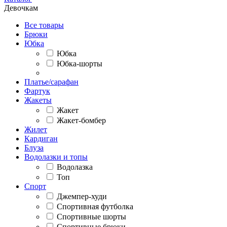
Девочкам
Все товары
Брюки
Юбка
Юбка
Юбка-шорты
Платье/сарафан
Фартук
Жакеты
Жакет
Жакет-бомбер
Жилет
Кардиган
Блуза
Водолазки и топы
Водолазка
Топ
Спорт
Джемпер-худи
Спортивная футболка
Спортивные шорты
Спортивные брюки