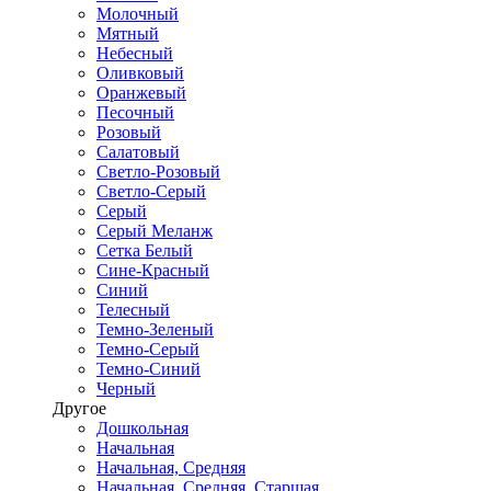
Молочный
Мятный
Небесный
Оливковый
Оранжевый
Песочный
Розовый
Салатовый
Светло-Розовый
Светло-Серый
Серый
Серый Меланж
Сетка Белый
Сине-Красный
Синий
Телесный
Темно-Зеленый
Темно-Серый
Темно-Синий
Черный
Другое
Дошкольная
Начальная
Начальная, Средняя
Начальная, Средняя, Старшая