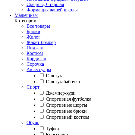
Средняя, Старшая
Форма для вашей школы
Мальчикам
Категории
Все товары
Брюки
Жилет
Жакет-бомбер
Пиджак
Костюм
Кардиган
Сорочка
Аксессуары
Галстук
Галстук-бабочка
Спорт
Джемпер-худи
Спортивная футболка
Спортивные шорты
Спортивные брюки
Спортивный костюм
Обувь
Туфли
Кроссовки