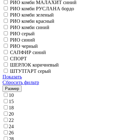
РИО комби МАЛАХИТ синий
РИО комби РУСЛАНА бордо
РИО комби зеленый
РИО комби красный
РИО комби синий
РИО серый
РИО синий
РИО черный
САПФИР синий
СПОРТ
ШЕРЛОК коричневый
ШТУТГАРТ серый
Показать
Сбросить фильтр
Размер
10
15
18
20
22
24
26
28