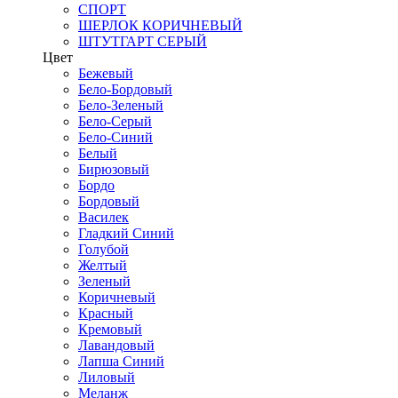
СПОРТ
ШЕРЛОК КОРИЧНЕВЫЙ
ШТУТГАРТ СЕРЫЙ
Цвет
Бежевый
Бело-Бордовый
Бело-Зеленый
Бело-Серый
Бело-Синий
Белый
Бирюзовый
Бордо
Бордовый
Василек
Гладкий Синий
Голубой
Желтый
Зеленый
Коричневый
Красный
Кремовый
Лавандовый
Лапша Синий
Лиловый
Меланж