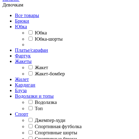
Девочкам
Все товары
Брюки
Юбка
Юбка
Юбка-шорты
Платье/сарафан
Фартук
Жакеты
Жакет
Жакет-бомбер
Жилет
Кардиган
Блуза
Водолазки и топы
Водолазка
Топ
Спорт
Джемпер-худи
Спортивная футболка
Спортивные шорты
Спортивные брюки