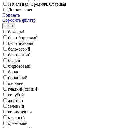
Начальная, Средняя, Старшая
Дошкольная
Показать
Сбросить фильтр
Цвет
бежевый
бело-бордовый
бело-зеленый
бело-серый
бело-синий
белый
бирюзовый
бордо
бордовый
василек
гладкий синий
голубой
желтый
зеленый
коричневый
красный
кремовый