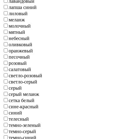
лавандовый
лапша синий
лиловый
меланж
молочный
мятный
небесный
оливковый
оранжевый
песочный
розовый
салатовый
светло-розовый
светло-серый
серый
серый меланж
сетка белый
сине-красный
синий
телесный
темно-зеленый
темно-серый
темно-синий