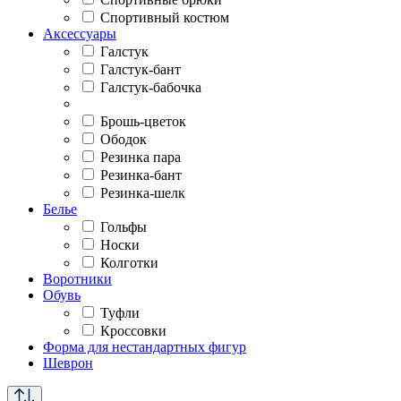
Спортивный костюм
Аксессуары
Галстук
Галстук-бант
Галстук-бабочка
Брошь-цветок
Ободок
Резинка пара
Резинка-бант
Резинка-шелк
Белье
Гольфы
Носки
Колготки
Воротники
Обувь
Туфли
Кроссовки
Форма для нестандартных фигур
Шеврон