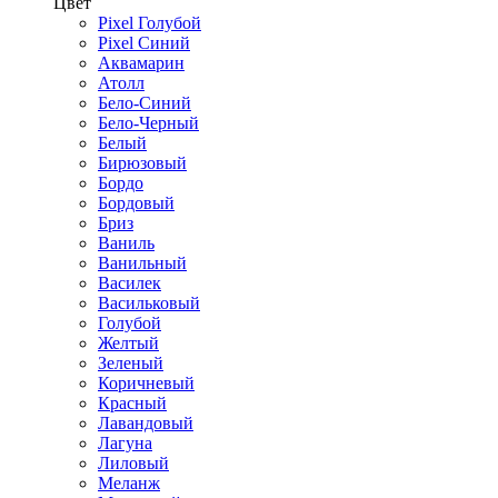
Цвет
Pixel Голубой
Pixel Синий
Аквамарин
Атолл
Бело-Синий
Бело-Черный
Белый
Бирюзовый
Бордо
Бордовый
Бриз
Ваниль
Ванильный
Василек
Васильковый
Голубой
Желтый
Зеленый
Коричневый
Красный
Лавандовый
Лагуна
Лиловый
Меланж