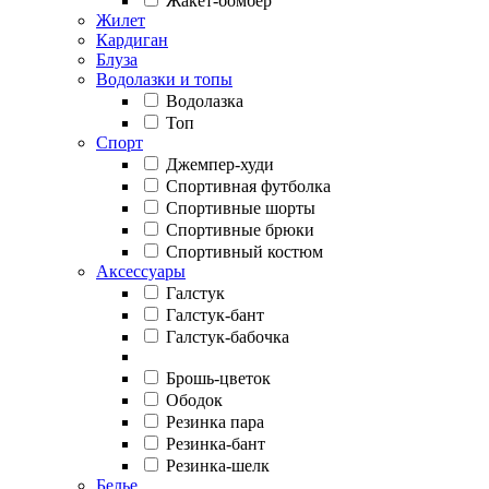
Жакет-бомбер
Жилет
Кардиган
Блуза
Водолазки и топы
Водолазка
Топ
Спорт
Джемпер-худи
Спортивная футболка
Спортивные шорты
Спортивные брюки
Спортивный костюм
Аксессуары
Галстук
Галстук-бант
Галстук-бабочка
Брошь-цветок
Ободок
Резинка пара
Резинка-бант
Резинка-шелк
Белье