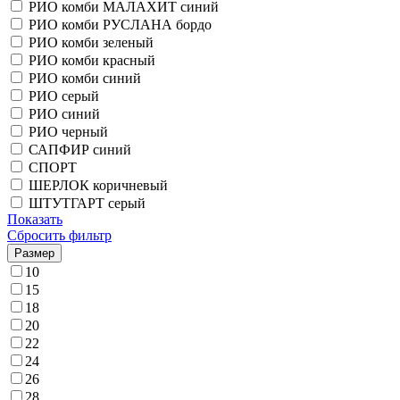
РИО комби МАЛАХИТ синий
РИО комби РУСЛАНА бордо
РИО комби зеленый
РИО комби красный
РИО комби синий
РИО серый
РИО синий
РИО черный
САПФИР синий
СПОРТ
ШЕРЛОК коричневый
ШТУТГАРТ серый
Показать
Сбросить фильтр
Размер
10
15
18
20
22
24
26
28