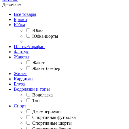
Девочкам
Все товары
Брюки
Юбка
Юбка
Юбка-шорты
Платье/сарафан
Фартук
Жакеты
Жакет
Жакет-бомбер
Жилет
Кардиган
Блуза
Водолазки и топы
Водолазка
Топ
Спорт
Джемпер-худи
Спортивная футболка
Спортивные шорты
Спортивные брюки