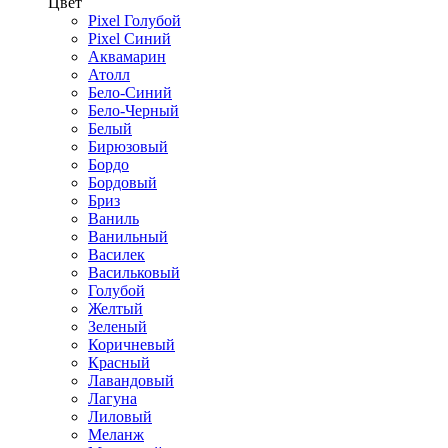
Цвет
Pixel Голубой
Pixel Синий
Аквамарин
Атолл
Бело-Синий
Бело-Черный
Белый
Бирюзовый
Бордо
Бордовый
Бриз
Ваниль
Ванильный
Василек
Васильковый
Голубой
Желтый
Зеленый
Коричневый
Красный
Лавандовый
Лагуна
Лиловый
Меланж