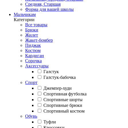
Средняя, Старшая
Форма для вашей школы
Мальчикам
Категории
Все товары
Брюки
Жилет
Жакет-бомбер
Пиджак
Костюм
Кардиган
Сорочка
Аксессуары
Галстук
Галстук-бабочка
Спорт
Джемпер-худи
Спортивная футболка
Спортивные шорты
Спортивные брюки
Спортивный костюм
Обувь
Туфли
Кроссовки