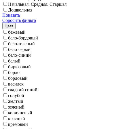
Начальная, Средняя, Старшая
Дошкольная
Показать
Сбросить фильтр
Цвет
бежевый
бело-бордовый
бело-зеленый
бело-серый
бело-синий
белый
бирюзовый
бордо
бордовый
василек
гладкий синий
голубой
желтый
зеленый
коричневый
красный
кремовый