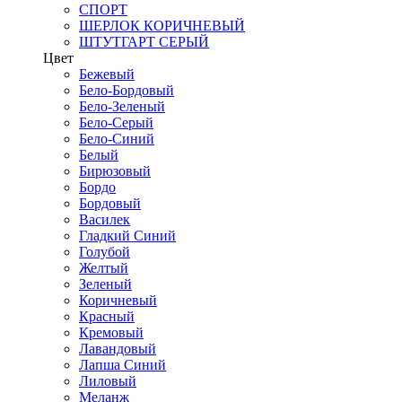
СПОРТ
ШЕРЛОК КОРИЧНЕВЫЙ
ШТУТГАРТ СЕРЫЙ
Цвет
Бежевый
Бело-Бордовый
Бело-Зеленый
Бело-Серый
Бело-Синий
Белый
Бирюзовый
Бордо
Бордовый
Василек
Гладкий Синий
Голубой
Желтый
Зеленый
Коричневый
Красный
Кремовый
Лавандовый
Лапша Синий
Лиловый
Меланж