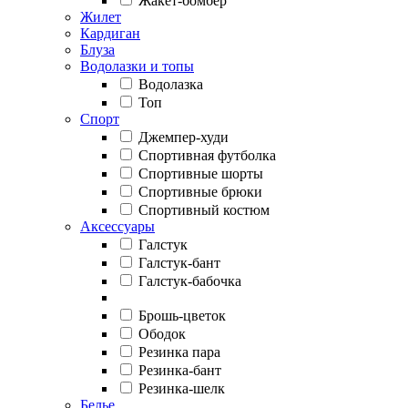
Жакет-бомбер
Жилет
Кардиган
Блуза
Водолазки и топы
Водолазка
Топ
Спорт
Джемпер-худи
Спортивная футболка
Спортивные шорты
Спортивные брюки
Спортивный костюм
Аксессуары
Галстук
Галстук-бант
Галстук-бабочка
Брошь-цветок
Ободок
Резинка пара
Резинка-бант
Резинка-шелк
Белье