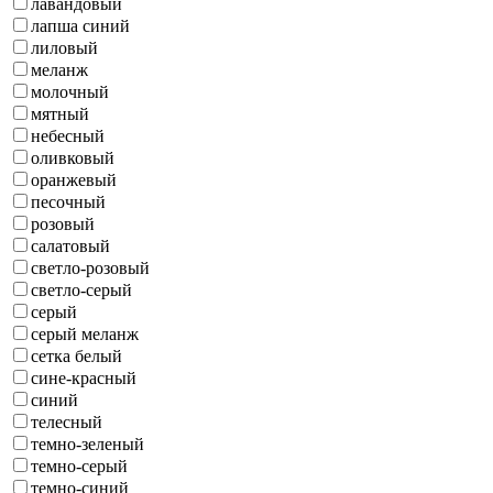
лавандовый
лапша синий
лиловый
меланж
молочный
мятный
небесный
оливковый
оранжевый
песочный
розовый
салатовый
светло-розовый
светло-серый
серый
серый меланж
сетка белый
сине-красный
синий
телесный
темно-зеленый
темно-серый
темно-синий