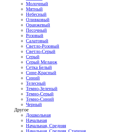
Молочный
Мятный
Небесный
Оливковый
Оранжевый
Песочный
Розовый
Салатовый
Светло-Розовый
Светло-Серый
Серый
Серый Меланж
Сетка Белый
Сине-Красный
Синий
Телесный
Темно-Зеленый
Темно-Серый
Темно-Синий
Черный
Другое
Дошкольная
Начальная
Начальная, Средняя
Начальная, Средняя, Старшая