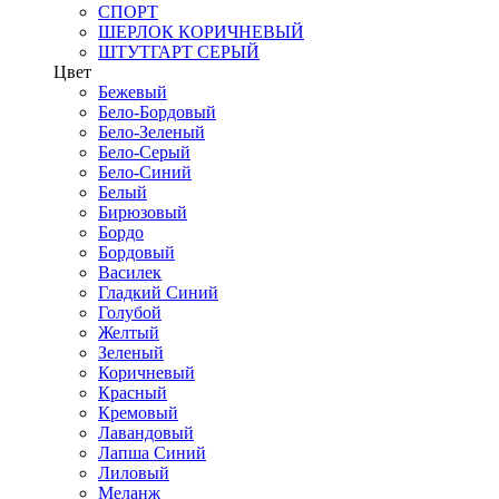
СПОРТ
ШЕРЛОК КОРИЧНЕВЫЙ
ШТУТГАРТ СЕРЫЙ
Цвет
Бежевый
Бело-Бордовый
Бело-Зеленый
Бело-Серый
Бело-Синий
Белый
Бирюзовый
Бордо
Бордовый
Василек
Гладкий Синий
Голубой
Желтый
Зеленый
Коричневый
Красный
Кремовый
Лавандовый
Лапша Синий
Лиловый
Меланж