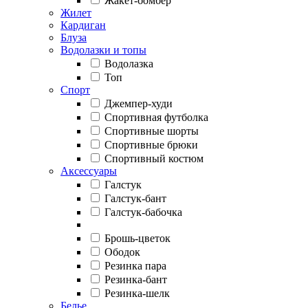
Жакет-бомбер
Жилет
Кардиган
Блуза
Водолазки и топы
Водолазка
Топ
Спорт
Джемпер-худи
Спортивная футболка
Спортивные шорты
Спортивные брюки
Спортивный костюм
Аксессуары
Галстук
Галстук-бант
Галстук-бабочка
Брошь-цветок
Ободок
Резинка пара
Резинка-бант
Резинка-шелк
Белье