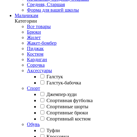
Средняя, Старшая
Форма для вашей школы
Мальчикам
Категории
Все товары
Брюки
Жилет
Жакет-бомбер
Пиджак
Костюм
Кардиган
Сорочка
Аксессуары
Галстук
Галстук-бабочка
Спорт
Джемпер-худи
Спортивная футболка
Спортивные шорты
Спортивные брюки
Спортивный костюм
Обувь
Туфли
Кроссовки