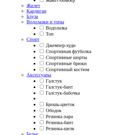
Жакет-бомбер
Жилет
Кардиган
Блуза
Водолазки и топы
Водолазка
Топ
Спорт
Джемпер-худи
Спортивная футболка
Спортивные шорты
Спортивные брюки
Спортивный костюм
Аксессуары
Галстук
Галстук-бант
Галстук-бабочка
Брошь-цветок
Ободок
Резинка пара
Резинка-бант
Резинка-шелк
Белье