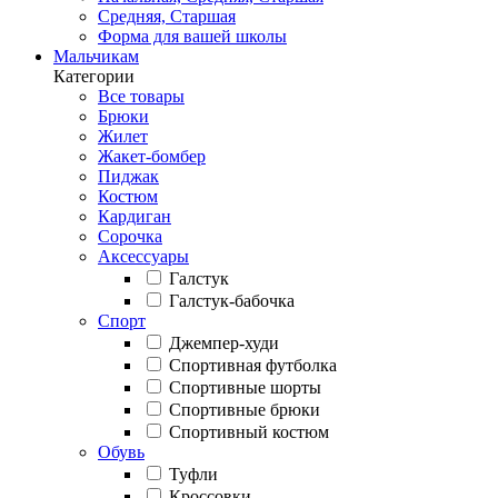
Средняя, Старшая
Форма для вашей школы
Мальчикам
Категории
Все товары
Брюки
Жилет
Жакет-бомбер
Пиджак
Костюм
Кардиган
Сорочка
Аксессуары
Галстук
Галстук-бабочка
Спорт
Джемпер-худи
Спортивная футболка
Спортивные шорты
Спортивные брюки
Спортивный костюм
Обувь
Туфли
Кроссовки