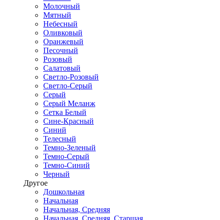
Молочный
Мятный
Небесный
Оливковый
Оранжевый
Песочный
Розовый
Салатовый
Светло-Розовый
Светло-Серый
Серый
Серый Меланж
Сетка Белый
Сине-Красный
Синий
Телесный
Темно-Зеленый
Темно-Серый
Темно-Синий
Черный
Другое
Дошкольная
Начальная
Начальная, Средняя
Начальная, Средняя, Старшая