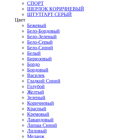
СПОРТ
ШЕРЛОК КОРИЧНЕВЫЙ
ШТУТГАРТ СЕРЫЙ
Цвет
Бежевый
Бело-Бордовый
Бело-Зеленый
Бело-Серый
Бело-Синий
Белый
Бирюзовый
Бордо
Бордовый
Василек
Гладкий Синий
Голубой
Желтый
Зеленый
Коричневый
Красный
Кремовый
Лавандовый
Лапша Синий
Лиловый
Меланж