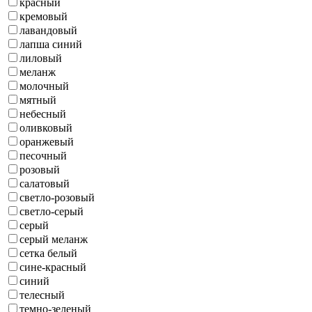
красный
кремовый
лавандовый
лапша синий
лиловый
меланж
молочный
мятный
небесный
оливковый
оранжевый
песочный
розовый
салатовый
светло-розовый
светло-серый
серый
серый меланж
сетка белый
сине-красный
синий
телесный
темно-зеленый