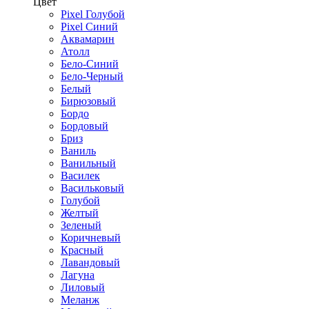
Цвет
Pixel Голубой
Pixel Синий
Аквамарин
Атолл
Бело-Синий
Бело-Черный
Белый
Бирюзовый
Бордо
Бордовый
Бриз
Ваниль
Ванильный
Василек
Васильковый
Голубой
Желтый
Зеленый
Коричневый
Красный
Лавандовый
Лагуна
Лиловый
Меланж