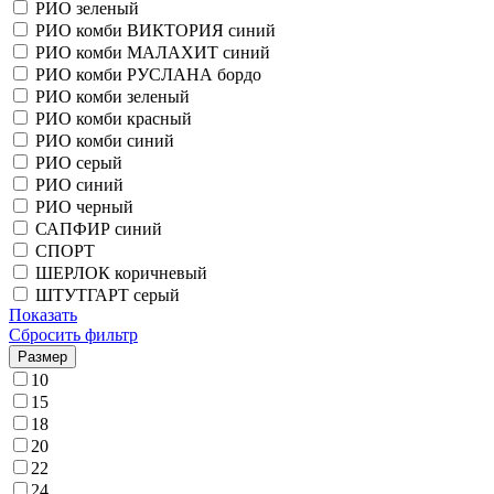
РИО зеленый
РИО комби ВИКТОРИЯ синий
РИО комби МАЛАХИТ синий
РИО комби РУСЛАНА бордо
РИО комби зеленый
РИО комби красный
РИО комби синий
РИО серый
РИО синий
РИО черный
САПФИР синий
СПОРТ
ШЕРЛОК коричневый
ШТУТГАРТ серый
Показать
Сбросить фильтр
Размер
10
15
18
20
22
24