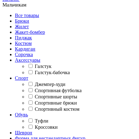
Мальчикам
Все товары
Брюки
Жилет
Жакет-бомбер
Пиджак
Костюм
Кардиган
Сорочка
Аксессуары
Галстук
Галстук-бабочка
Спорт
Джемпер-худи
Спортивная футболка
Спортивные шорты
Спортивные брюки
Спортивный костюм
Обувь
Туфли
Кроссовки
Шеврон
Форма для нестандартных фигур