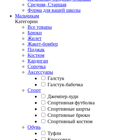
Средняя, Старшая
Форма для вашей школы
Мальчикам
Категории
Все товары
Брюки
Жилет
Жакет-бомбер
Пиджак
Костюм
Кардиган
Сорочка
Аксессуары
Галстук
Галстук-бабочка
Спорт
Джемпер-худи
Спортивная футболка
Спортивные шорты
Спортивные брюки
Спортивный костюм
Обувь
Туфли
Кроссовки