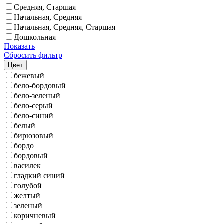
Средняя, Старшая
Начальная, Средняя
Начальная, Средняя, Старшая
Дошкольная
Показать
Сбросить фильтр
Цвет
бежевый
бело-бордовый
бело-зеленый
бело-серый
бело-синий
белый
бирюзовый
бордо
бордовый
василек
гладкий синий
голубой
желтый
зеленый
коричневый