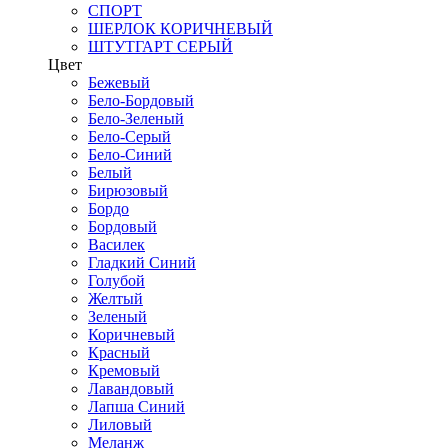
СПОРТ
ШЕРЛОК КОРИЧНЕВЫЙ
ШТУТГАРТ СЕРЫЙ
Цвет
Бежевый
Бело-Бордовый
Бело-Зеленый
Бело-Серый
Бело-Синий
Белый
Бирюзовый
Бордо
Бордовый
Василек
Гладкий Синий
Голубой
Желтый
Зеленый
Коричневый
Красный
Кремовый
Лавандовый
Лапша Синий
Лиловый
Меланж