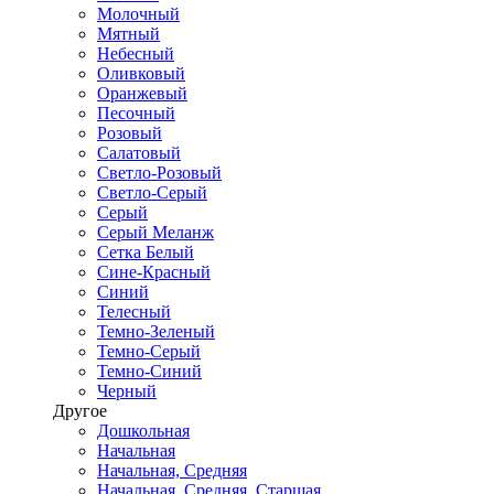
Молочный
Мятный
Небесный
Оливковый
Оранжевый
Песочный
Розовый
Салатовый
Светло-Розовый
Светло-Серый
Серый
Серый Меланж
Сетка Белый
Сине-Красный
Синий
Телесный
Темно-Зеленый
Темно-Серый
Темно-Синий
Черный
Другое
Дошкольная
Начальная
Начальная, Средняя
Начальная, Средняя, Старшая