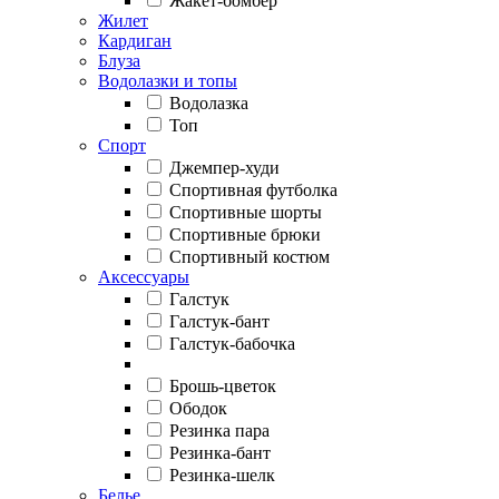
Жакет-бомбер
Жилет
Кардиган
Блуза
Водолазки и топы
Водолазка
Топ
Спорт
Джемпер-худи
Спортивная футболка
Спортивные шорты
Спортивные брюки
Спортивный костюм
Аксессуары
Галстук
Галстук-бант
Галстук-бабочка
Брошь-цветок
Ободок
Резинка пара
Резинка-бант
Резинка-шелк
Белье