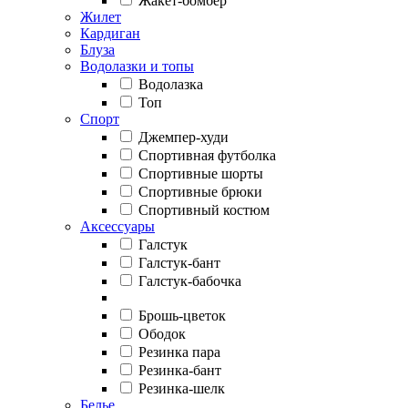
Жакет-бомбер
Жилет
Кардиган
Блуза
Водолазки и топы
Водолазка
Топ
Спорт
Джемпер-худи
Спортивная футболка
Спортивные шорты
Спортивные брюки
Спортивный костюм
Аксессуары
Галстук
Галстук-бант
Галстук-бабочка
Брошь-цветок
Ободок
Резинка пара
Резинка-бант
Резинка-шелк
Белье