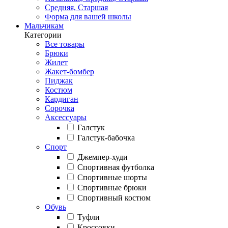
Средняя, Старшая
Форма для вашей школы
Мальчикам
Категории
Все товары
Брюки
Жилет
Жакет-бомбер
Пиджак
Костюм
Кардиган
Сорочка
Аксессуары
Галстук
Галстук-бабочка
Спорт
Джемпер-худи
Спортивная футболка
Спортивные шорты
Спортивные брюки
Спортивный костюм
Обувь
Туфли
Кроссовки