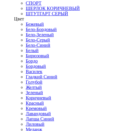
СПОРТ
ШЕРЛОК КОРИЧНЕВЫЙ
ШТУТГАРТ СЕРЫЙ
Цвет
Бежевый
Бело-Бордовый
Бело-Зеленый
Бело-Серый
Бело-Синий
Белый
Бирюзовый
Бордо
Бордовый
Василек
Гладкий Синий
Голубой
Желтый
Зеленый
Коричневый
Красный
Кремовый
Лавандовый
Лапша Синий
Лиловый
Меланж