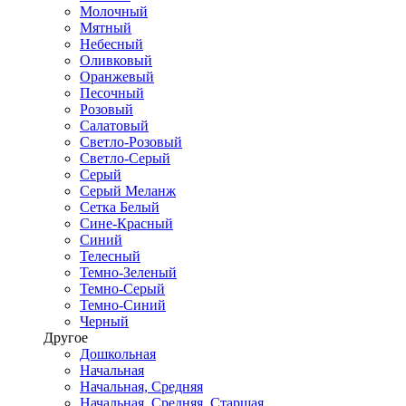
Молочный
Мятный
Небесный
Оливковый
Оранжевый
Песочный
Розовый
Салатовый
Светло-Розовый
Светло-Серый
Серый
Серый Меланж
Сетка Белый
Сине-Красный
Синий
Телесный
Темно-Зеленый
Темно-Серый
Темно-Синий
Черный
Другое
Дошкольная
Начальная
Начальная, Средняя
Начальная, Средняя, Старшая