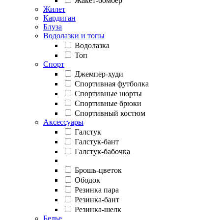
Жакет-бомбер
Жилет
Кардиган
Блуза
Водолазки и топы
Водолазка
Топ
Спорт
Джемпер-худи
Спортивная футболка
Спортивные шорты
Спортивные брюки
Спортивный костюм
Аксессуары
Галстук
Галстук-бант
Галстук-бабочка
Брошь-цветок
Ободок
Резинка пара
Резинка-бант
Резинка-шелк
Белье