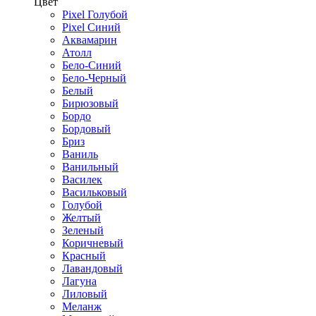
Цвет
Pixel Голубой
Pixel Синий
Аквамарин
Атолл
Бело-Синий
Бело-Черный
Белый
Бирюзовый
Бордо
Бордовый
Бриз
Ваниль
Ванильный
Василек
Васильковый
Голубой
Желтый
Зеленый
Коричневый
Красный
Лавандовый
Лагуна
Лиловый
Меланж