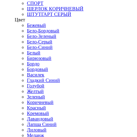
СПОРТ
ШЕРЛОК КОРИЧНЕВЫЙ
ШТУТГАРТ СЕРЫЙ
Цвет
Бежевый
Бело-Бордовый
Бело-Зеленый
Бело-Серый
Бело-Синий
Белый
Бирюзовый
Бордо
Бордовый
Василек
Гладкий Синий
Голубой
Желтый
Зеленый
Коричневый
Красный
Кремовый
Лавандовый
Лапша Синий
Лиловый
Меланж