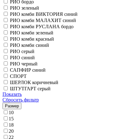
РИО бордо
РИО зеленый
РИО комби ВИКТОРИЯ синий
РИО комби МАЛАХИТ синий
РИО комби РУСЛАНА бордо
РИО комби зеленый
РИО комби красный
РИО комби синий
РИО серый
РИО синий
РИО черный
САПФИР синий
СПОРТ
ШЕРЛОК коричневый
ШТУТГАРТ серый
Показать
Сбросить фильтр
Размер
10
15
18
20
22