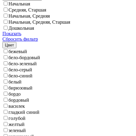
Начальная
Средняя, Старшая
Начальная, Средняя
Начальная, Средняя, Старшая
Дошкольная
Показать
Сбросить фильтр
Цвет
бежевый
бело-бордовый
бело-зеленый
бело-серый
бело-синий
белый
бирюзовый
бордо
бордовый
василек
гладкий синий
голубой
желтый
зеленый