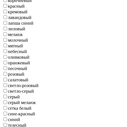
коричневый
красный
кремовый
лавандовый
лапша синий
лиловый
меланж
молочный
мятный
небесный
оливковый
оранжевый
песочный
розовый
салатовый
светло-розовый
светло-серый
серый
серый меланж
сетка белый
сине-красный
синий
телесный