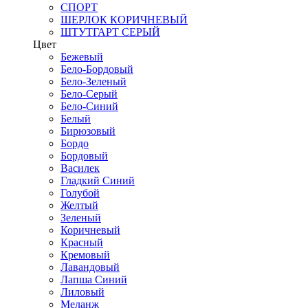
СПОРТ
ШЕРЛОК КОРИЧНЕВЫЙ
ШТУТГАРТ СЕРЫЙ
Цвет
Бежевый
Бело-Бордовый
Бело-Зеленый
Бело-Серый
Бело-Синий
Белый
Бирюзовый
Бордо
Бордовый
Василек
Гладкий Синий
Голубой
Желтый
Зеленый
Коричневый
Красный
Кремовый
Лавандовый
Лапша Синий
Лиловый
Меланж