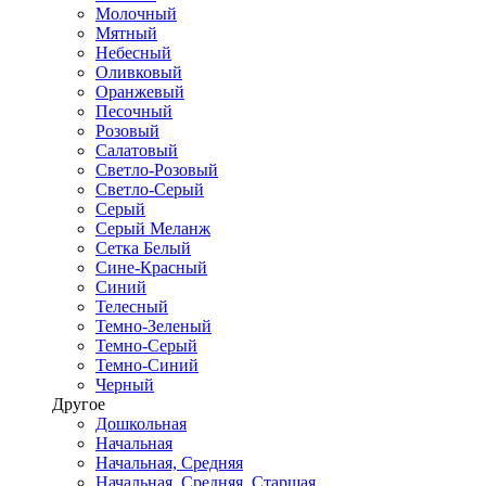
Молочный
Мятный
Небесный
Оливковый
Оранжевый
Песочный
Розовый
Салатовый
Светло-Розовый
Светло-Серый
Серый
Серый Меланж
Сетка Белый
Сине-Красный
Синий
Телесный
Темно-Зеленый
Темно-Серый
Темно-Синий
Черный
Другое
Дошкольная
Начальная
Начальная, Средняя
Начальная, Средняя, Старшая