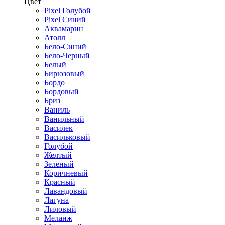
Цвет
Pixel Голубой
Pixel Синий
Аквамарин
Атолл
Бело-Синий
Бело-Черный
Белый
Бирюзовый
Бордо
Бордовый
Бриз
Ваниль
Ванильный
Василек
Васильковый
Голубой
Желтый
Зеленый
Коричневый
Красный
Лавандовый
Лагуна
Лиловый
Меланж