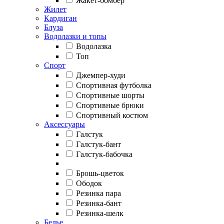
Жакет-бомбер
Жилет
Кардиган
Блуза
Водолазки и топы
Водолазка
Топ
Спорт
Джемпер-худи
Спортивная футболка
Спортивные шорты
Спортивные брюки
Спортивный костюм
Аксессуары
Галстук
Галстук-бант
Галстук-бабочка
Брошь-цветок
Ободок
Резинка пара
Резинка-бант
Резинка-шелк
Белье