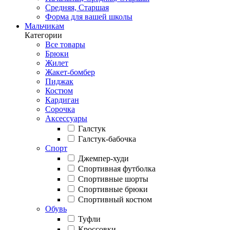
Средняя, Старшая
Форма для вашей школы
Мальчикам
Категории
Все товары
Брюки
Жилет
Жакет-бомбер
Пиджак
Костюм
Кардиган
Сорочка
Аксессуары
Галстук
Галстук-бабочка
Спорт
Джемпер-худи
Спортивная футболка
Спортивные шорты
Спортивные брюки
Спортивный костюм
Обувь
Туфли
Кроссовки