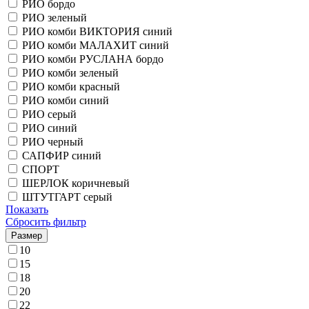
РИО бордо
РИО зеленый
РИО комби ВИКТОРИЯ синий
РИО комби МАЛАХИТ синий
РИО комби РУСЛАНА бордо
РИО комби зеленый
РИО комби красный
РИО комби синий
РИО серый
РИО синий
РИО черный
САПФИР синий
СПОРТ
ШЕРЛОК коричневый
ШТУТГАРТ серый
Показать
Сбросить фильтр
Размер
10
15
18
20
22