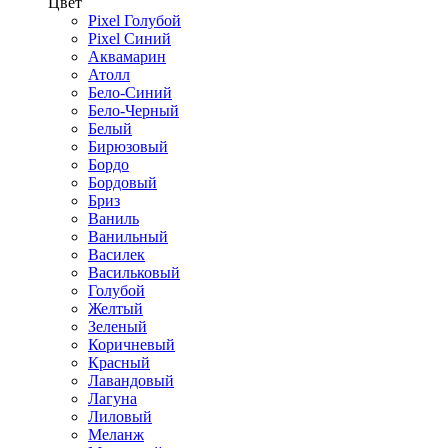
Цвет
Pixel Голубой
Pixel Синий
Аквамарин
Атолл
Бело-Синий
Бело-Черный
Белый
Бирюзовый
Бордо
Бордовый
Бриз
Ваниль
Ванильный
Василек
Васильковый
Голубой
Желтый
Зеленый
Коричневый
Красный
Лавандовый
Лагуна
Лиловый
Меланж