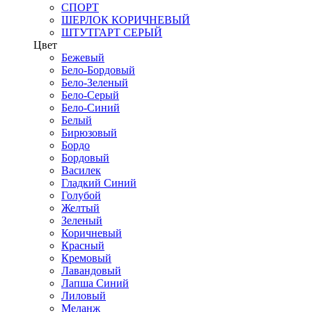
СПОРТ
ШЕРЛОК КОРИЧНЕВЫЙ
ШТУТГАРТ СЕРЫЙ
Цвет
Бежевый
Бело-Бордовый
Бело-Зеленый
Бело-Серый
Бело-Синий
Белый
Бирюзовый
Бордо
Бордовый
Василек
Гладкий Синий
Голубой
Желтый
Зеленый
Коричневый
Красный
Кремовый
Лавандовый
Лапша Синий
Лиловый
Меланж