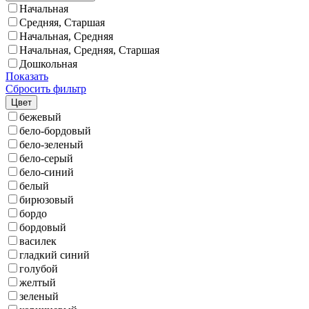
Начальная
Средняя, Старшая
Начальная, Средняя
Начальная, Средняя, Старшая
Дошкольная
Показать
Сбросить фильтр
Цвет
бежевый
бело-бордовый
бело-зеленый
бело-серый
бело-синий
белый
бирюзовый
бордо
бордовый
василек
гладкий синий
голубой
желтый
зеленый