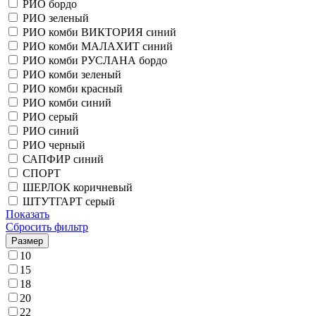
РИО бордо
РИО зеленый
РИО комби ВИКТОРИЯ синий
РИО комби МАЛАХИТ синий
РИО комби РУСЛАНА бордо
РИО комби зеленый
РИО комби красный
РИО комби синий
РИО серый
РИО синий
РИО черный
САПФИР синий
СПОРТ
ШЕРЛОК коричневый
ШТУТГАРТ серый
Показать
Сбросить фильтр
Размер
10
15
18
20
22