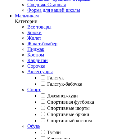
Средняя, Старшая
Форма для вашей школы
Мальчикам
Категории
Все товары
Брюки
Жилет
Жакет-бомбер
Пиджак
Костюм
Кардиган
Сорочка
Аксессуары
Галстук
Галстук-бабочка
Спорт
Джемпер-худи
Спортивная футболка
Спортивные шорты
Спортивные брюки
Спортивный костюм
Обувь
Туфли
Кроссовки