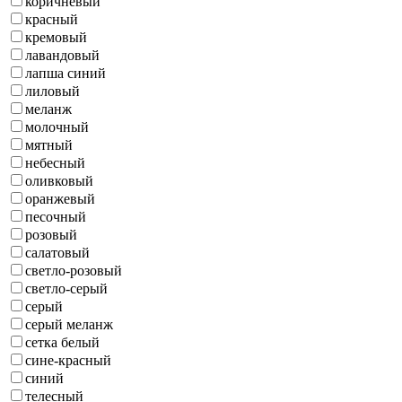
коричневый
красный
кремовый
лавандовый
лапша синий
лиловый
меланж
молочный
мятный
небесный
оливковый
оранжевый
песочный
розовый
салатовый
светло-розовый
светло-серый
серый
серый меланж
сетка белый
сине-красный
синий
телесный