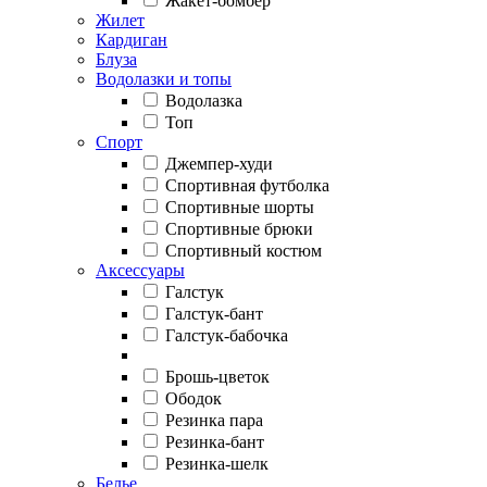
Жакет-бомбер
Жилет
Кардиган
Блуза
Водолазки и топы
Водолазка
Топ
Спорт
Джемпер-худи
Спортивная футболка
Спортивные шорты
Спортивные брюки
Спортивный костюм
Аксессуары
Галстук
Галстук-бант
Галстук-бабочка
Брошь-цветок
Ободок
Резинка пара
Резинка-бант
Резинка-шелк
Белье