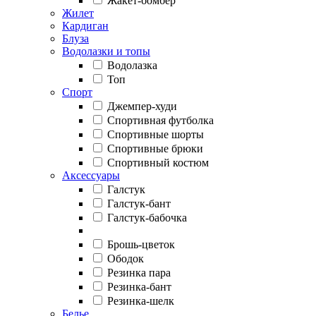
Жакет-бомбер
Жилет
Кардиган
Блуза
Водолазки и топы
Водолазка
Топ
Спорт
Джемпер-худи
Спортивная футболка
Спортивные шорты
Спортивные брюки
Спортивный костюм
Аксессуары
Галстук
Галстук-бант
Галстук-бабочка
Брошь-цветок
Ободок
Резинка пара
Резинка-бант
Резинка-шелк
Белье