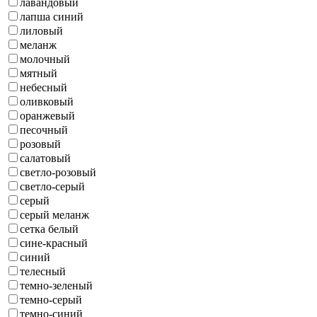
лавандовый
лапша синий
лиловый
меланж
молочный
мятный
небесный
оливковый
оранжевый
песочный
розовый
салатовый
светло-розовый
светло-серый
серый
серый меланж
сетка белый
сине-красный
синий
телесный
темно-зеленый
темно-серый
темно-синий