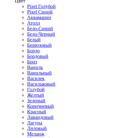
Цвет
Pixel Голубой
Pixel Синий
Аквамарин
Атолл
Бело-Синий
Бело-Черный
Белый
Бирюзовый
Бордо
Бордовый
Бриз
Ваниль
Ванильный
Василек
Васильковый
Голубой
Желтый
Зеленый
Коричневый
Красный
Лавандовый
Лагуна
Лиловый
Меланж