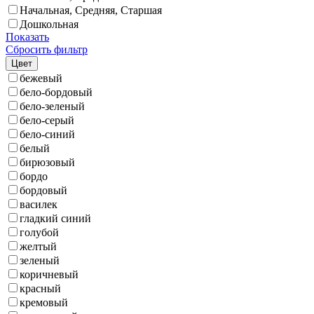
Начальная, Средняя, Старшая
Дошкольная
Показать
Сбросить фильтр
Цвет
бежевый
бело-бордовый
бело-зеленый
бело-серый
бело-синий
белый
бирюзовый
бордо
бордовый
василек
гладкий синий
голубой
желтый
зеленый
коричневый
красный
кремовый