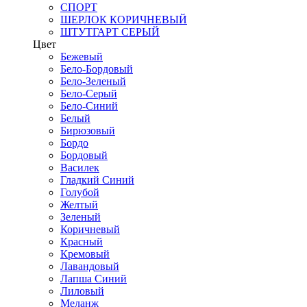
СПОРТ
ШЕРЛОК КОРИЧНЕВЫЙ
ШТУТГАРТ СЕРЫЙ
Цвет
Бежевый
Бело-Бордовый
Бело-Зеленый
Бело-Серый
Бело-Синий
Белый
Бирюзовый
Бордо
Бордовый
Василек
Гладкий Синий
Голубой
Желтый
Зеленый
Коричневый
Красный
Кремовый
Лавандовый
Лапша Синий
Лиловый
Меланж