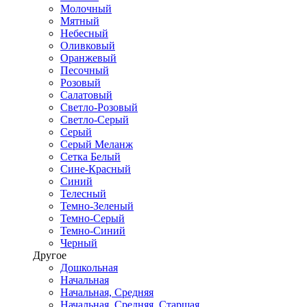
Молочный
Мятный
Небесный
Оливковый
Оранжевый
Песочный
Розовый
Салатовый
Светло-Розовый
Светло-Серый
Серый
Серый Меланж
Сетка Белый
Сине-Красный
Синий
Телесный
Темно-Зеленый
Темно-Серый
Темно-Синий
Черный
Другое
Дошкольная
Начальная
Начальная, Средняя
Начальная, Средняя, Старшая