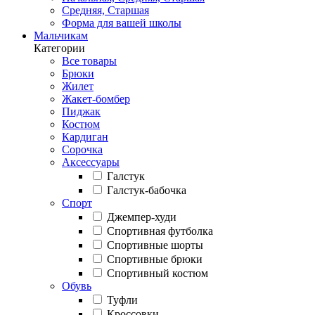
Средняя, Старшая
Форма для вашей школы
Мальчикам
Категории
Все товары
Брюки
Жилет
Жакет-бомбер
Пиджак
Костюм
Кардиган
Сорочка
Аксессуары
Галстук
Галстук-бабочка
Спорт
Джемпер-худи
Спортивная футболка
Спортивные шорты
Спортивные брюки
Спортивный костюм
Обувь
Туфли
Кроссовки