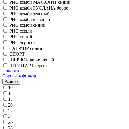
РИО комби МАЛАХИТ синий
РИО комби РУСЛАНА бордо
РИО комби зеленый
РИО комби красный
РИО комби синий
РИО серый
РИО синий
РИО черный
САПФИР синий
СПОРТ
ШЕРЛОК коричневый
ШТУТГАРТ серый
Показать
Сбросить фильтр
Размер
10
15
18
20
22
24
26
28