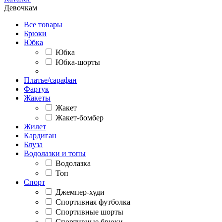
Девочкам
Все товары
Брюки
Юбка
Юбка
Юбка-шорты
Платье/сарафан
Фартук
Жакеты
Жакет
Жакет-бомбер
Жилет
Кардиган
Блуза
Водолазки и топы
Водолазка
Топ
Спорт
Джемпер-худи
Спортивная футболка
Спортивные шорты
Спортивные брюки