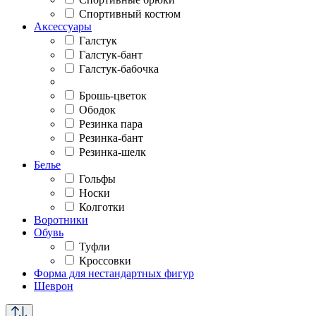
Спортивный костюм
Аксессуары
Галстук
Галстук-бант
Галстук-бабочка
Брошь-цветок
Ободок
Резинка пара
Резинка-бант
Резинка-шелк
Белье
Гольфы
Носки
Колготки
Воротники
Обувь
Туфли
Кроссовки
Форма для нестандартных фигур
Шеврон