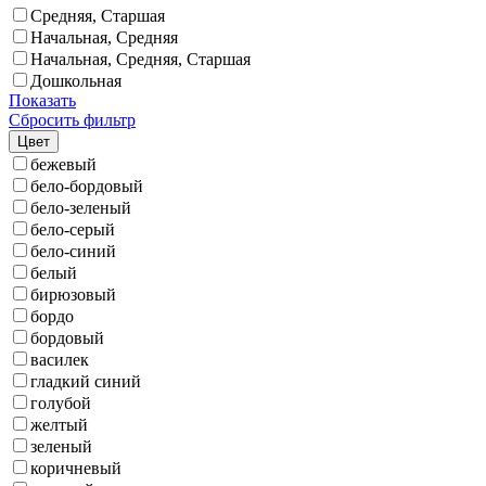
Средняя, Старшая
Начальная, Средняя
Начальная, Средняя, Старшая
Дошкольная
Показать
Сбросить фильтр
Цвет
бежевый
бело-бордовый
бело-зеленый
бело-серый
бело-синий
белый
бирюзовый
бордо
бордовый
василек
гладкий синий
голубой
желтый
зеленый
коричневый