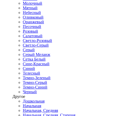
Молочный
Мятный
Небесный
Оливковый
Оранжевый
Песочный
Розовый
Салатовый
Светло-Розовый
Светло-Серый
Серый
Серый Меланж
Сетка Белый
Сине-Красный
Синий
Телесный
Темно-Зеленый
Темно-Серый
Темно-Синий
Черный
Другое
Дошкольная
Начальная
Начальная, Средняя
Начальная, Средняя, Старшая