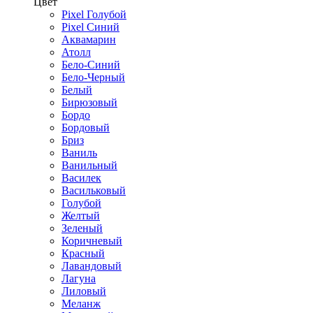
Цвет
Pixel Голубой
Pixel Синий
Аквамарин
Атолл
Бело-Синий
Бело-Черный
Белый
Бирюзовый
Бордо
Бордовый
Бриз
Ваниль
Ванильный
Василек
Васильковый
Голубой
Желтый
Зеленый
Коричневый
Красный
Лавандовый
Лагуна
Лиловый
Меланж