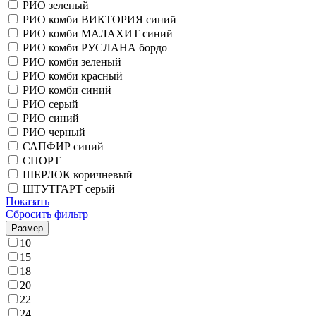
РИО зеленый
РИО комби ВИКТОРИЯ синий
РИО комби МАЛАХИТ синий
РИО комби РУСЛАНА бордо
РИО комби зеленый
РИО комби красный
РИО комби синий
РИО серый
РИО синий
РИО черный
САПФИР синий
СПОРТ
ШЕРЛОК коричневый
ШТУТГАРТ серый
Показать
Сбросить фильтр
Размер
10
15
18
20
22
24