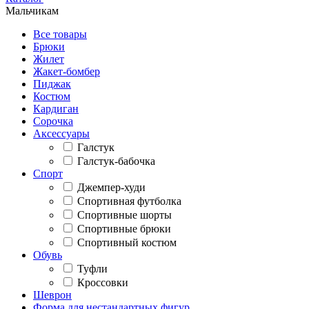
Мальчикам
Все товары
Брюки
Жилет
Жакет-бомбер
Пиджак
Костюм
Кардиган
Сорочка
Аксессуары
Галстук
Галстук-бабочка
Спорт
Джемпер-худи
Спортивная футболка
Спортивные шорты
Спортивные брюки
Спортивный костюм
Обувь
Туфли
Кроссовки
Шеврон
Форма для нестандартных фигур