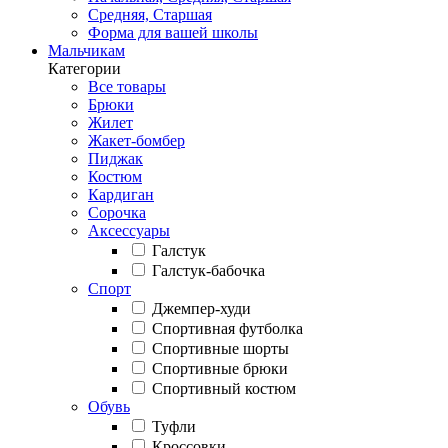
Средняя, Старшая
Форма для вашей школы
Мальчикам
Категории
Все товары
Брюки
Жилет
Жакет-бомбер
Пиджак
Костюм
Кардиган
Сорочка
Аксессуары
Галстук
Галстук-бабочка
Спорт
Джемпер-худи
Спортивная футболка
Спортивные шорты
Спортивные брюки
Спортивный костюм
Обувь
Туфли
Кроссовки