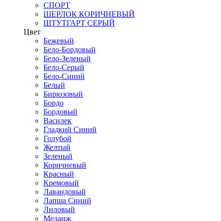
СПОРТ
ШЕРЛОК КОРИЧНЕВЫЙ
ШТУТГАРТ СЕРЫЙ
Цвет
Бежевый
Бело-Бордовый
Бело-Зеленый
Бело-Серый
Бело-Синий
Белый
Бирюзовый
Бордо
Бордовый
Василек
Гладкий Синий
Голубой
Желтый
Зеленый
Коричневый
Красный
Кремовый
Лавандовый
Лапша Синий
Лиловый
Меланж