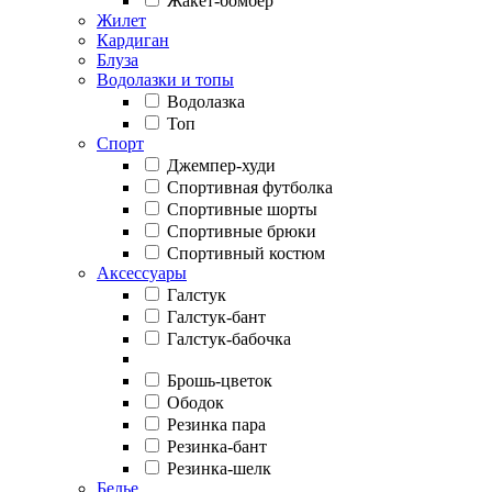
Жакет-бомбер
Жилет
Кардиган
Блуза
Водолазки и топы
Водолазка
Топ
Спорт
Джемпер-худи
Спортивная футболка
Спортивные шорты
Спортивные брюки
Спортивный костюм
Аксессуары
Галстук
Галстук-бант
Галстук-бабочка
Брошь-цветок
Ободок
Резинка пара
Резинка-бант
Резинка-шелк
Белье