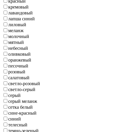
красный
кремовый
лавандовый
лапша синий
лиловый
меланж
молочный
мятный
небесный
оливковый
оранжевый
песочный
розовый
салатовый
светло-розовый
светло-серый
серый
серый меланж
сетка белый
сине-красный
синий
телесный
темно-зеленый