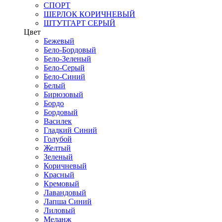
СПОРТ
ШЕРЛОК КОРИЧНЕВЫЙ
ШТУТГАРТ СЕРЫЙ
Цвет
Бежевый
Бело-Бордовый
Бело-Зеленый
Бело-Серый
Бело-Синий
Белый
Бирюзовый
Бордо
Бордовый
Василек
Гладкий Синий
Голубой
Желтый
Зеленый
Коричневый
Красный
Кремовый
Лавандовый
Лапша Синий
Лиловый
Меланж