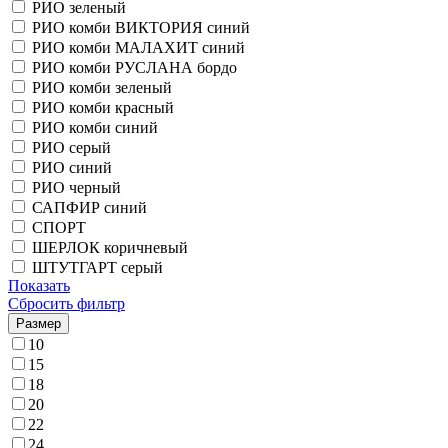
РИО зеленый
РИО комби ВИКТОРИЯ синий
РИО комби МАЛАХИТ синий
РИО комби РУСЛАНА бордо
РИО комби зеленый
РИО комби красный
РИО комби синий
РИО серый
РИО синий
РИО черный
САПФИР синий
СПОРТ
ШЕРЛОК коричневый
ШТУТГАРТ серый
Показать
Сбросить фильтр
Размер
10
15
18
20
22
24