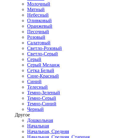
Молочный
Мятный
Небесный
Оливковый
Оранжевый
Песочный
Розовый
Салатовый
Светло-Розовый
Светло-Серый
Серый
Серый Меланж
Сетка Белый
Сине-Красный
Синий
Телесный
Темно-Зеленый
Темно-Серый
Темно-Синий
Черный
Другое
Дошкольная
Начальная
Начальная, Средняя
Начальная, Средняя, Старшая