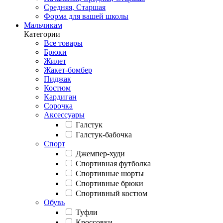
Средняя, Старшая
Форма для вашей школы
Мальчикам
Категории
Все товары
Брюки
Жилет
Жакет-бомбер
Пиджак
Костюм
Кардиган
Сорочка
Аксессуары
Галстук
Галстук-бабочка
Спорт
Джемпер-худи
Спортивная футболка
Спортивные шорты
Спортивные брюки
Спортивный костюм
Обувь
Туфли
Кроссовки