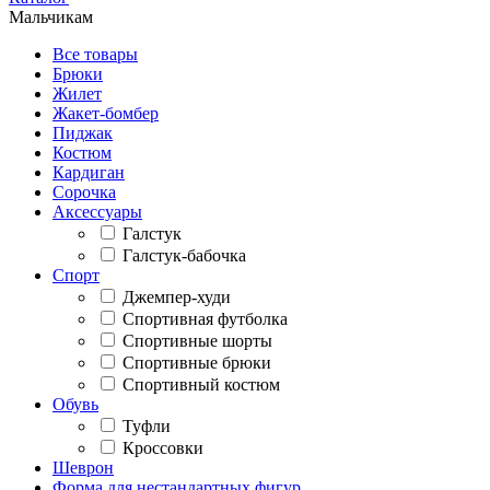
Мальчикам
Все товары
Брюки
Жилет
Жакет-бомбер
Пиджак
Костюм
Кардиган
Сорочка
Аксессуары
Галстук
Галстук-бабочка
Спорт
Джемпер-худи
Спортивная футболка
Спортивные шорты
Спортивные брюки
Спортивный костюм
Обувь
Туфли
Кроссовки
Шеврон
Форма для нестандартных фигур