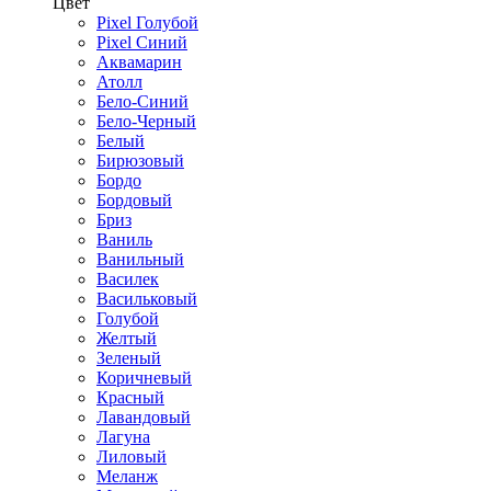
Цвет
Pixel Голубой
Pixel Синий
Аквамарин
Атолл
Бело-Синий
Бело-Черный
Белый
Бирюзовый
Бордо
Бордовый
Бриз
Ваниль
Ванильный
Василек
Васильковый
Голубой
Желтый
Зеленый
Коричневый
Красный
Лавандовый
Лагуна
Лиловый
Меланж