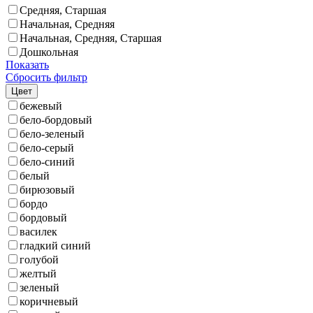
Средняя, Старшая
Начальная, Средняя
Начальная, Средняя, Старшая
Дошкольная
Показать
Сбросить фильтр
Цвет
бежевый
бело-бордовый
бело-зеленый
бело-серый
бело-синий
белый
бирюзовый
бордо
бордовый
василек
гладкий синий
голубой
желтый
зеленый
коричневый