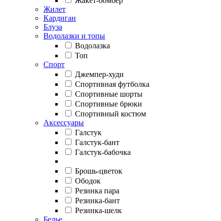
Жакет-бомбер
Жилет
Кардиган
Блуза
Водолазки и топы
Водолазка
Топ
Спорт
Джемпер-худи
Спортивная футболка
Спортивные шорты
Спортивные брюки
Спортивный костюм
Аксессуары
Галстук
Галстук-бант
Галстук-бабочка
Брошь-цветок
Ободок
Резинка пара
Резинка-бант
Резинка-шелк
Белье