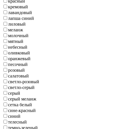
красный
кремовый
лавандовый
лапша синий
лиловый
меланж
молочный
мятный
небесный
оливковый
оранжевый
песочный
розовый
салатовый
светло-розовый
светло-серый
серый
серый меланж
сетка белый
сине-красный
синий
телесный
темно-зеленый