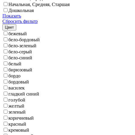
Начальная, Средняя, Старшая
Дошкольная
Показать
Сбросить фильтр
Цвет
бежевый
бело-бордовый
бело-зеленый
бело-серый
бело-синий
белый
бирюзовый
бордо
бордовый
василек
гладкий синий
голубой
желтый
зеленый
коричневый
красный
кремовый