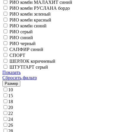
РИО комби МАЛАХИТ синий
РИО комби РУСЛАНА бордо
РИО комби зеленый
РИО комби красный
РИО комби синий
РИО серый
РИО синий
РИО черный
САПФИР синий
СПОРТ
ШЕРЛОК коричневый
ШТУТГАРТ серый
Показать
Сбросить фильтр
Размер
10
15
18
20
22
24
26
28