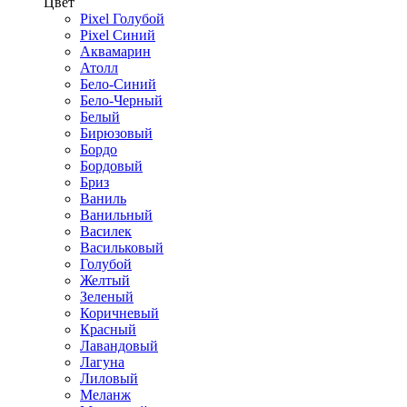
Цвет
Pixel Голубой
Pixel Синий
Аквамарин
Атолл
Бело-Синий
Бело-Черный
Белый
Бирюзовый
Бордо
Бордовый
Бриз
Ваниль
Ванильный
Василек
Васильковый
Голубой
Желтый
Зеленый
Коричневый
Красный
Лавандовый
Лагуна
Лиловый
Меланж