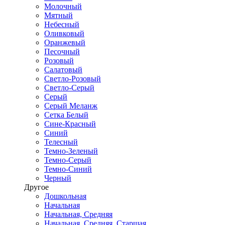
Молочный
Мятный
Небесный
Оливковый
Оранжевый
Песочный
Розовый
Салатовый
Светло-Розовый
Светло-Серый
Серый
Серый Меланж
Сетка Белый
Сине-Красный
Синий
Телесный
Темно-Зеленый
Темно-Серый
Темно-Синий
Черный
Другое
Дошкольная
Начальная
Начальная, Средняя
Начальная, Средняя, Старшая