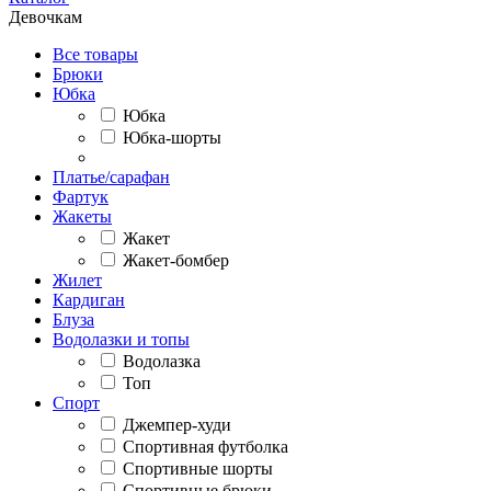
Девочкам
Все товары
Брюки
Юбка
Юбка
Юбка-шорты
Платье/сарафан
Фартук
Жакеты
Жакет
Жакет-бомбер
Жилет
Кардиган
Блуза
Водолазки и топы
Водолазка
Топ
Спорт
Джемпер-худи
Спортивная футболка
Спортивные шорты
Спортивные брюки