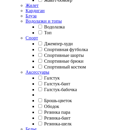
Жакет-бомбер
Жилет
Кардиган
Блуза
Водолазки и топы
Водолазка
Топ
Спорт
Джемпер-худи
Спортивная футболка
Спортивные шорты
Спортивные брюки
Спортивный костюм
Аксессуары
Галстук
Галстук-бант
Галстук-бабочка
Брошь-цветок
Ободок
Резинка пара
Резинка-бант
Резинка-шелк
Белье