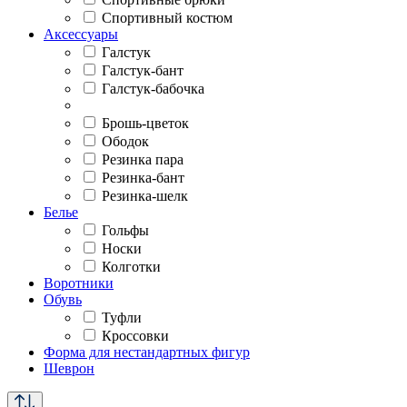
Спортивный костюм
Аксессуары
Галстук
Галстук-бант
Галстук-бабочка
Брошь-цветок
Ободок
Резинка пара
Резинка-бант
Резинка-шелк
Белье
Гольфы
Носки
Колготки
Воротники
Обувь
Туфли
Кроссовки
Форма для нестандартных фигур
Шеврон