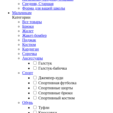
Средняя, Старшая
Форма для вашей школы
Мальчикам
Категории
Все товары
Брюки
Жилет
Жакет-бомбер
Пиджак
Костюм
Кардиган
Сорочка
Аксессуары
Галстук
Галстук-бабочка
Спорт
Джемпер-худи
Спортивная футболка
Спортивные шорты
Спортивные брюки
Спортивный костюм
Обувь
Туфли
Кроссовки