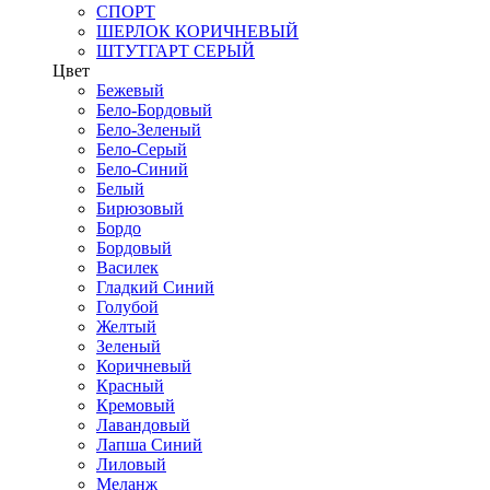
СПОРТ
ШЕРЛОК КОРИЧНЕВЫЙ
ШТУТГАРТ СЕРЫЙ
Цвет
Бежевый
Бело-Бордовый
Бело-Зеленый
Бело-Серый
Бело-Синий
Белый
Бирюзовый
Бордо
Бордовый
Василек
Гладкий Синий
Голубой
Желтый
Зеленый
Коричневый
Красный
Кремовый
Лавандовый
Лапша Синий
Лиловый
Меланж