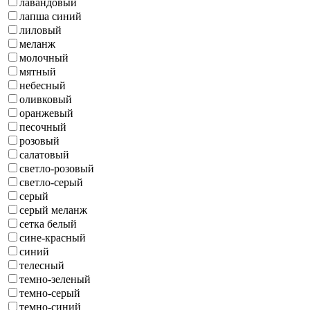
лавандовый
лапша синий
лиловый
меланж
молочный
мятный
небесный
оливковый
оранжевый
песочный
розовый
салатовый
светло-розовый
светло-серый
серый
серый меланж
сетка белый
сине-красный
синий
телесный
темно-зеленый
темно-серый
темно-синий