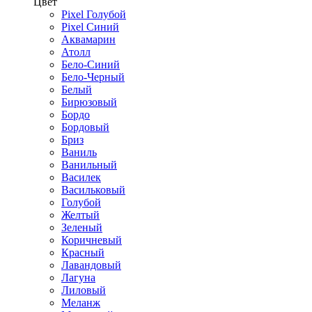
Цвет
Pixel Голубой
Pixel Синий
Аквамарин
Атолл
Бело-Синий
Бело-Черный
Белый
Бирюзовый
Бордо
Бордовый
Бриз
Ваниль
Ванильный
Василек
Васильковый
Голубой
Желтый
Зеленый
Коричневый
Красный
Лавандовый
Лагуна
Лиловый
Меланж