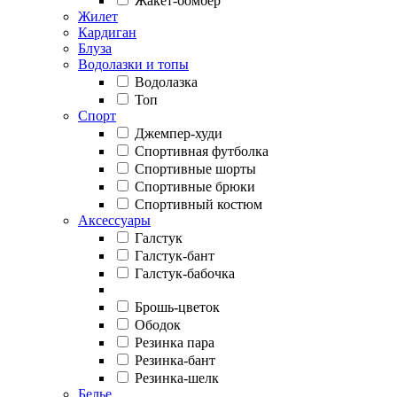
Жакет-бомбер
Жилет
Кардиган
Блуза
Водолазки и топы
Водолазка
Топ
Спорт
Джемпер-худи
Спортивная футболка
Спортивные шорты
Спортивные брюки
Спортивный костюм
Аксессуары
Галстук
Галстук-бант
Галстук-бабочка
Брошь-цветок
Ободок
Резинка пара
Резинка-бант
Резинка-шелк
Белье