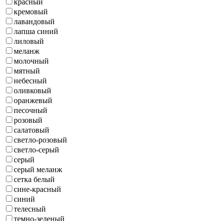
красный
кремовый
лавандовый
лапша синий
лиловый
меланж
молочный
мятный
небесный
оливковый
оранжевый
песочный
розовый
салатовый
светло-розовый
светло-серый
серый
серый меланж
сетка белый
сине-красный
синий
телесный
темно-зеленый