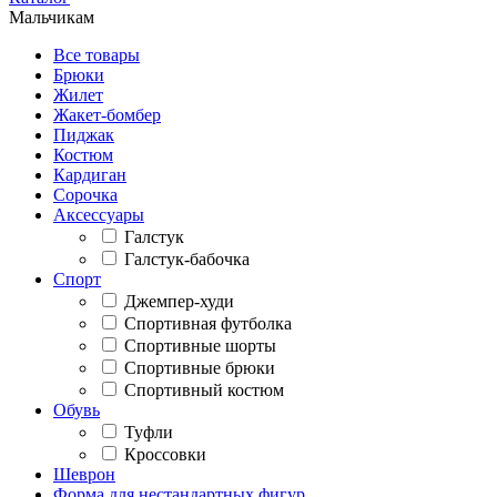
Мальчикам
Все товары
Брюки
Жилет
Жакет-бомбер
Пиджак
Костюм
Кардиган
Сорочка
Аксессуары
Галстук
Галстук-бабочка
Спорт
Джемпер-худи
Спортивная футболка
Спортивные шорты
Спортивные брюки
Спортивный костюм
Обувь
Туфли
Кроссовки
Шеврон
Форма для нестандартных фигур