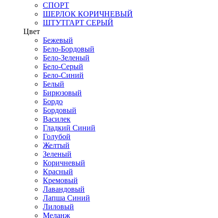
СПОРТ
ШЕРЛОК КОРИЧНЕВЫЙ
ШТУТГАРТ СЕРЫЙ
Цвет
Бежевый
Бело-Бордовый
Бело-Зеленый
Бело-Серый
Бело-Синий
Белый
Бирюзовый
Бордо
Бордовый
Василек
Гладкий Синий
Голубой
Желтый
Зеленый
Коричневый
Красный
Кремовый
Лавандовый
Лапша Синий
Лиловый
Меланж