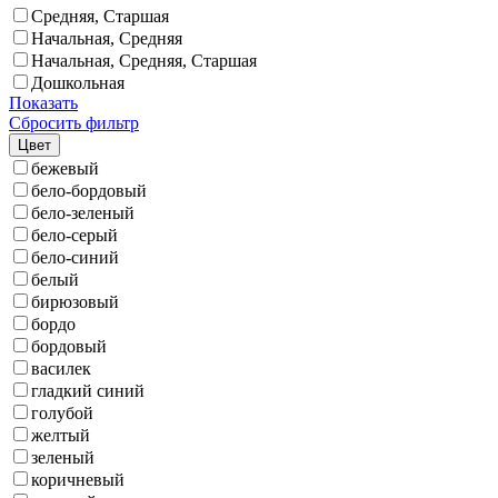
Средняя, Старшая
Начальная, Средняя
Начальная, Средняя, Старшая
Дошкольная
Показать
Сбросить фильтр
Цвет
бежевый
бело-бордовый
бело-зеленый
бело-серый
бело-синий
белый
бирюзовый
бордо
бордовый
василек
гладкий синий
голубой
желтый
зеленый
коричневый