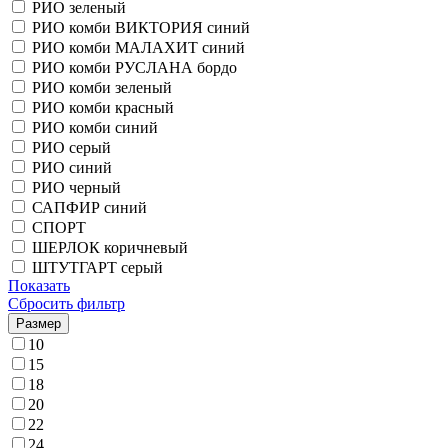
РИО зеленый
РИО комби ВИКТОРИЯ синий
РИО комби МАЛАХИТ синий
РИО комби РУСЛАНА бордо
РИО комби зеленый
РИО комби красный
РИО комби синий
РИО серый
РИО синий
РИО черный
САПФИР синий
СПОРТ
ШЕРЛОК коричневый
ШТУТГАРТ серый
Показать
Сбросить фильтр
Размер
10
15
18
20
22
24