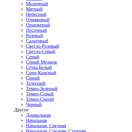
Молочный
Мятный
Небесный
Оливковый
Оранжевый
Песочный
Розовый
Салатовый
Светло-Розовый
Светло-Серый
Серый
Серый Меланж
Сетка Белый
Сине-Красный
Синий
Телесный
Темно-Зеленый
Темно-Серый
Темно-Синий
Черный
Другое
Дошкольная
Начальная
Начальная, Средняя
Начальная, Средняя, Старшая