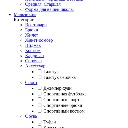
Средняя, Старшая
Форма для вашей школы
Мальчикам
Категории
Все товары
Брюки
Жилет
Жакет-бомбер
Пиджак
Костюм
Кардиган
Сорочка
Аксессуары
Галстук
Галстук-бабочка
Спорт
Джемпер-худи
Спортивная футболка
Спортивные шорты
Спортивные брюки
Спортивный костюм
Обувь
Туфли
Кроссовки