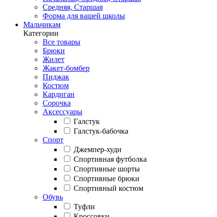
Средняя, Старшая
Форма для вашей школы
Мальчикам
Категории
Все товары
Брюки
Жилет
Жакет-бомбер
Пиджак
Костюм
Кардиган
Сорочка
Аксессуары
Галстук
Галстук-бабочка
Спорт
Джемпер-худи
Спортивная футболка
Спортивные шорты
Спортивные брюки
Спортивный костюм
Обувь
Туфли
Кроссовки