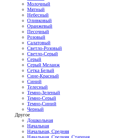
Молочный
Мятный
Небесный
Оливковый
Оранжевый
Песочный
Розовый
Салатовый
Светло-Розовый
Светло-Серый
Серый
Серый Меланж
Сетка Белый
Сине-Красный
Синий
Телесный
Темно-Зеленый
Темно-Серый
Темно-Синий
Черный
Другое
Дошкольная
Начальная
Начальная, Средняя
Начальная, Средняя, Старшая