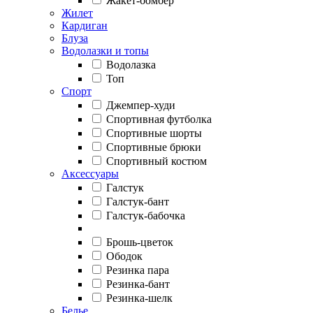
Жакет-бомбер
Жилет
Кардиган
Блуза
Водолазки и топы
Водолазка
Топ
Спорт
Джемпер-худи
Спортивная футболка
Спортивные шорты
Спортивные брюки
Спортивный костюм
Аксессуары
Галстук
Галстук-бант
Галстук-бабочка
Брошь-цветок
Ободок
Резинка пара
Резинка-бант
Резинка-шелк
Белье