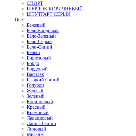
СПОРТ
ШЕРЛОК КОРИЧНЕВЫЙ
ШТУТГАРТ СЕРЫЙ
Цвет
Бежевый
Бело-Бордовый
Бело-Зеленый
Бело-Серый
Бело-Синий
Белый
Бирюзовый
Бордо
Бордовый
Василек
Гладкий Синий
Голубой
Желтый
Зеленый
Коричневый
Красный
Кремовый
Лавандовый
Лапша Синий
Лиловый
Меланж