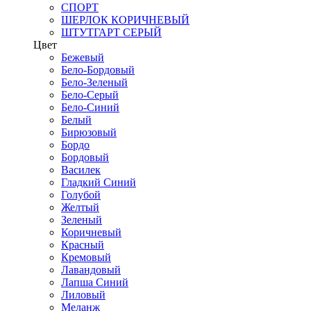
СПОРТ
ШЕРЛОК КОРИЧНЕВЫЙ
ШТУТГАРТ СЕРЫЙ
Цвет
Бежевый
Бело-Бордовый
Бело-Зеленый
Бело-Серый
Бело-Синий
Белый
Бирюзовый
Бордо
Бордовый
Василек
Гладкий Синий
Голубой
Желтый
Зеленый
Коричневый
Красный
Кремовый
Лавандовый
Лапша Синий
Лиловый
Меланж