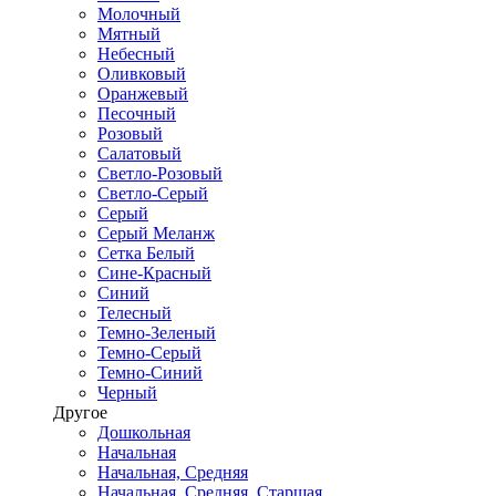
Молочный
Мятный
Небесный
Оливковый
Оранжевый
Песочный
Розовый
Салатовый
Светло-Розовый
Светло-Серый
Серый
Серый Меланж
Сетка Белый
Сине-Красный
Синий
Телесный
Темно-Зеленый
Темно-Серый
Темно-Синий
Черный
Другое
Дошкольная
Начальная
Начальная, Средняя
Начальная, Средняя, Старшая