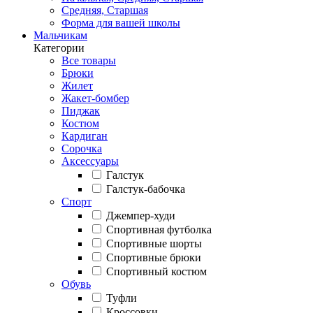
Средняя, Старшая
Форма для вашей школы
Мальчикам
Категории
Все товары
Брюки
Жилет
Жакет-бомбер
Пиджак
Костюм
Кардиган
Сорочка
Аксессуары
Галстук
Галстук-бабочка
Спорт
Джемпер-худи
Спортивная футболка
Спортивные шорты
Спортивные брюки
Спортивный костюм
Обувь
Туфли
Кроссовки