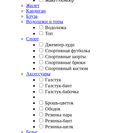
Жакет-бомбер
Жилет
Кардиган
Блуза
Водолазки и топы
Водолазка
Топ
Спорт
Джемпер-худи
Спортивная футболка
Спортивные шорты
Спортивные брюки
Спортивный костюм
Аксессуары
Галстук
Галстук-бант
Галстук-бабочка
Брошь-цветок
Ободок
Резинка пара
Резинка-бант
Резинка-шелк
Белье