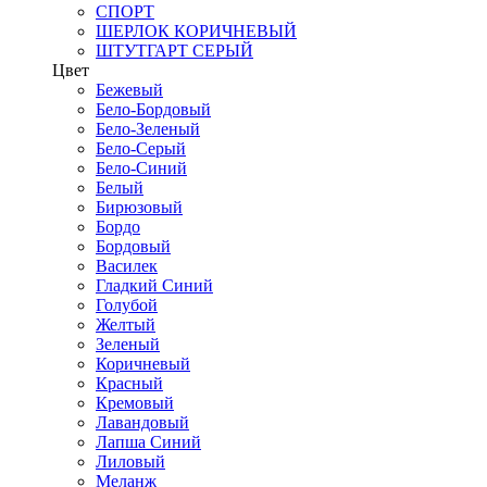
СПОРТ
ШЕРЛОК КОРИЧНЕВЫЙ
ШТУТГАРТ СЕРЫЙ
Цвет
Бежевый
Бело-Бордовый
Бело-Зеленый
Бело-Серый
Бело-Синий
Белый
Бирюзовый
Бордо
Бордовый
Василек
Гладкий Синий
Голубой
Желтый
Зеленый
Коричневый
Красный
Кремовый
Лавандовый
Лапша Синий
Лиловый
Меланж