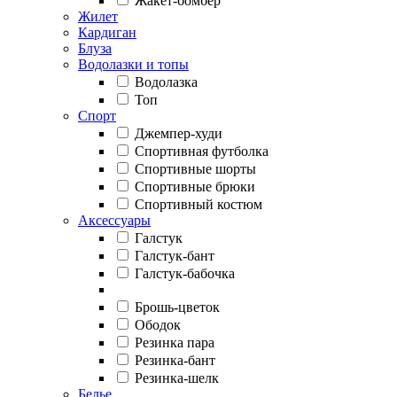
Жакет-бомбер
Жилет
Кардиган
Блуза
Водолазки и топы
Водолазка
Топ
Спорт
Джемпер-худи
Спортивная футболка
Спортивные шорты
Спортивные брюки
Спортивный костюм
Аксессуары
Галстук
Галстук-бант
Галстук-бабочка
Брошь-цветок
Ободок
Резинка пара
Резинка-бант
Резинка-шелк
Белье