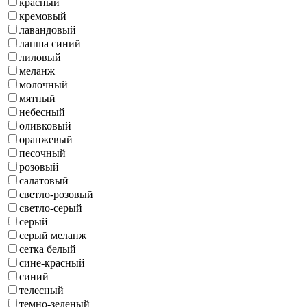
красный
кремовый
лавандовый
лапша синий
лиловый
меланж
молочный
мятный
небесный
оливковый
оранжевый
песочный
розовый
салатовый
светло-розовый
светло-серый
серый
серый меланж
сетка белый
сине-красный
синий
телесный
темно-зеленый