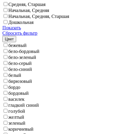
Средняя, Старшая
Начальная, Средняя
Начальная, Средняя, Старшая
Дошкольная
Показать
Сбросить фильтр
Цвет
бежевый
бело-бордовый
бело-зеленый
бело-серый
бело-синий
белый
бирюзовый
бордо
бордовый
василек
гладкий синий
голубой
желтый
зеленый
коричневый