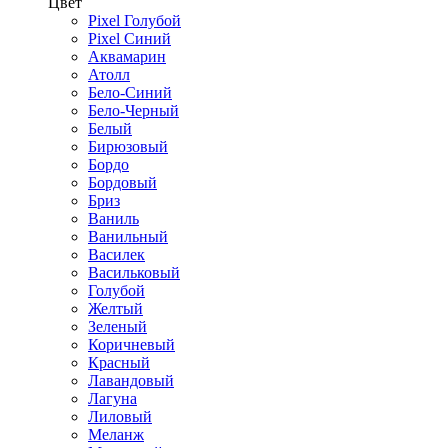
Цвет
Pixel Голубой
Pixel Синий
Аквамарин
Атолл
Бело-Синий
Бело-Черный
Белый
Бирюзовый
Бордо
Бордовый
Бриз
Ваниль
Ванильный
Василек
Васильковый
Голубой
Желтый
Зеленый
Коричневый
Красный
Лавандовый
Лагуна
Лиловый
Меланж