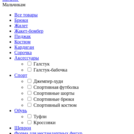
Мальчикам
Все товары
Брюки
Жилет
Жакет-бомбер
Пиджак
Костюм
Кардиган
Сорочка
Аксессуары
Галстук
Галстук-бабочка
Спорт
Джемпер-худи
Спортивная футболка
Спортивные шорты
Спортивные брюки
Спортивный костюм
Обувь
Туфли
Кроссовки
Шеврон
Форма для нестандартных фигур