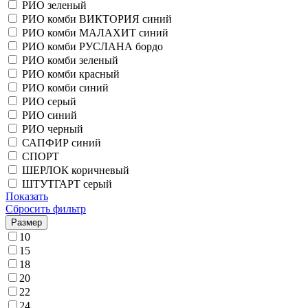
РИО зеленый
РИО комби ВИКТОРИЯ синий
РИО комби МАЛАХИТ синий
РИО комби РУСЛАНА бордо
РИО комби зеленый
РИО комби красный
РИО комби синий
РИО серый
РИО синий
РИО черный
САПФИР синий
СПОРТ
ШЕРЛОК коричневый
ШТУТГАРТ серый
Показать
Сбросить фильтр
Размер
10
15
18
20
22
24