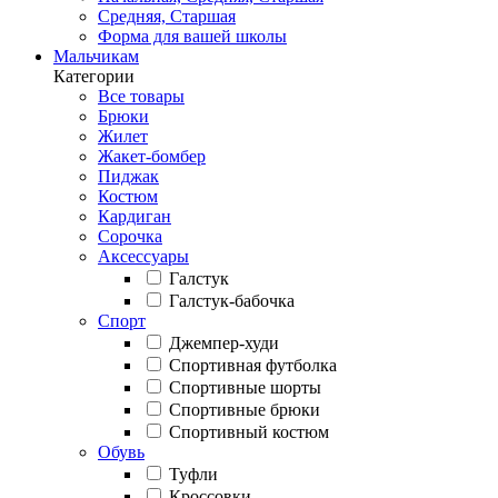
Средняя, Старшая
Форма для вашей школы
Мальчикам
Категории
Все товары
Брюки
Жилет
Жакет-бомбер
Пиджак
Костюм
Кардиган
Сорочка
Аксессуары
Галстук
Галстук-бабочка
Спорт
Джемпер-худи
Спортивная футболка
Спортивные шорты
Спортивные брюки
Спортивный костюм
Обувь
Туфли
Кроссовки