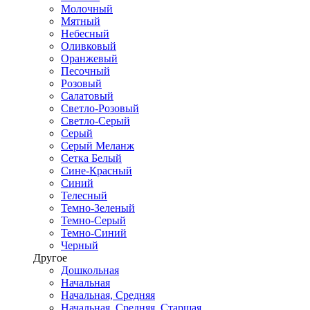
Молочный
Мятный
Небесный
Оливковый
Оранжевый
Песочный
Розовый
Салатовый
Светло-Розовый
Светло-Серый
Серый
Серый Меланж
Сетка Белый
Сине-Красный
Синий
Телесный
Темно-Зеленый
Темно-Серый
Темно-Синий
Черный
Другое
Дошкольная
Начальная
Начальная, Средняя
Начальная, Средняя, Старшая