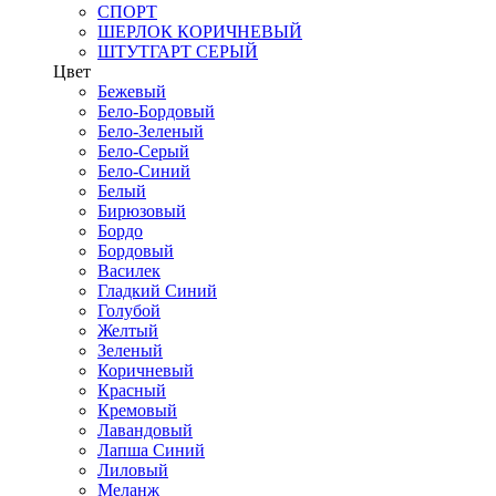
СПОРТ
ШЕРЛОК КОРИЧНЕВЫЙ
ШТУТГАРТ СЕРЫЙ
Цвет
Бежевый
Бело-Бордовый
Бело-Зеленый
Бело-Серый
Бело-Синий
Белый
Бирюзовый
Бордо
Бордовый
Василек
Гладкий Синий
Голубой
Желтый
Зеленый
Коричневый
Красный
Кремовый
Лавандовый
Лапша Синий
Лиловый
Меланж