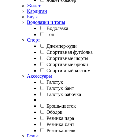
Жакет-бомбер
Жилет
Кардиган
Блуза
Водолазки и топы
Водолазка
Топ
Спорт
Джемпер-худи
Спортивная футболка
Спортивные шорты
Спортивные брюки
Спортивный костюм
Аксессуары
Галстук
Галстук-бант
Галстук-бабочка
Брошь-цветок
Ободок
Резинка пара
Резинка-бант
Резинка-шелк
Белье