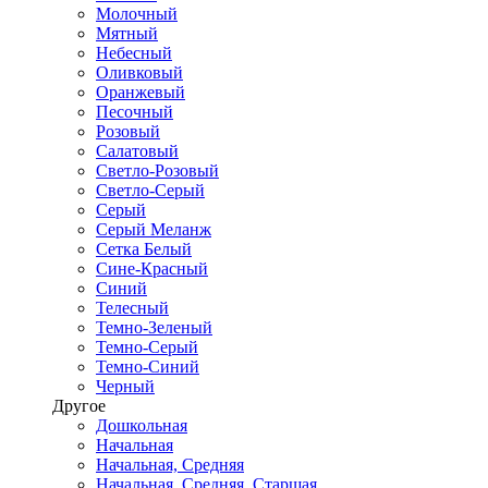
Молочный
Мятный
Небесный
Оливковый
Оранжевый
Песочный
Розовый
Салатовый
Светло-Розовый
Светло-Серый
Серый
Серый Меланж
Сетка Белый
Сине-Красный
Синий
Телесный
Темно-Зеленый
Темно-Серый
Темно-Синий
Черный
Другое
Дошкольная
Начальная
Начальная, Средняя
Начальная, Средняя, Старшая