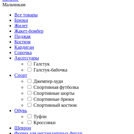
Мальчикам
Все товары
Брюки
Жилет
Жакет-бомбер
Пиджак
Костюм
Кардиган
Сорочка
Аксессуары
Галстук
Галстук-бабочка
Спорт
Джемпер-худи
Спортивная футболка
Спортивные шорты
Спортивные брюки
Спортивный костюм
Обувь
Туфли
Кроссовки
Шеврон
Форма для нестандартных фигур