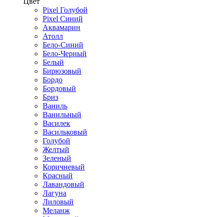
Цвет
Pixel Голубой
Pixel Синий
Аквамарин
Атолл
Бело-Синий
Бело-Черный
Белый
Бирюзовый
Бордо
Бордовый
Бриз
Ваниль
Ванильный
Василек
Васильковый
Голубой
Желтый
Зеленый
Коричневый
Красный
Лавандовый
Лагуна
Лиловый
Меланж