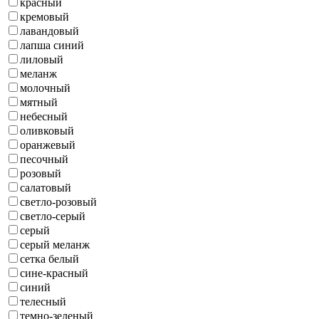
красный
кремовый
лавандовый
лапша синий
лиловый
меланж
молочный
мятный
небесный
оливковый
оранжевый
песочный
розовый
салатовый
светло-розовый
светло-серый
серый
серый меланж
сетка белый
сине-красный
синий
телесный
темно-зеленый