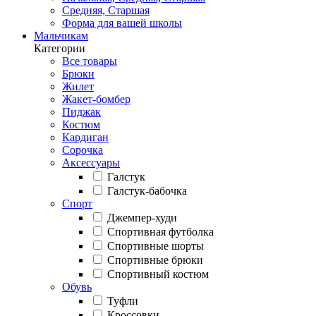
Средняя, Старшая
Форма для вашей школы
Мальчикам
Категории
Все товары
Брюки
Жилет
Жакет-бомбер
Пиджак
Костюм
Кардиган
Сорочка
Аксессуары
Галстук
Галстук-бабочка
Спорт
Джемпер-худи
Спортивная футболка
Спортивные шорты
Спортивные брюки
Спортивный костюм
Обувь
Туфли
Кроссовки