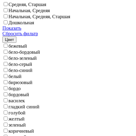
Средняя, Старшая
Начальная, Средняя
Начальная, Средняя, Старшая
Дошкольная
Показать
Сбросить фильтр
Цвет
бежевый
бело-бордовый
бело-зеленый
бело-серый
бело-синий
белый
бирюзовый
бордо
бордовый
василек
гладкий синий
голубой
желтый
зеленый
коричневый