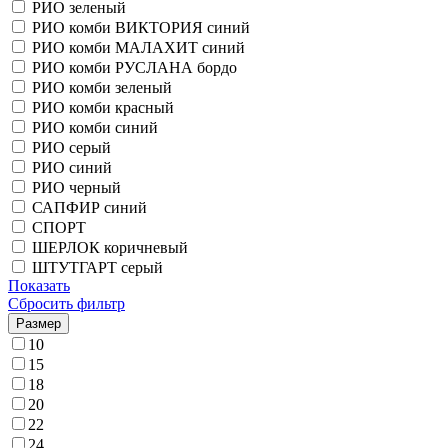
РИО зеленый
РИО комби ВИКТОРИЯ синий
РИО комби МАЛАХИТ синий
РИО комби РУСЛАНА бордо
РИО комби зеленый
РИО комби красный
РИО комби синий
РИО серый
РИО синий
РИО черный
САПФИР синий
СПОРТ
ШЕРЛОК коричневый
ШТУТГАРТ серый
Показать
Сбросить фильтр
Размер
10
15
18
20
22
24