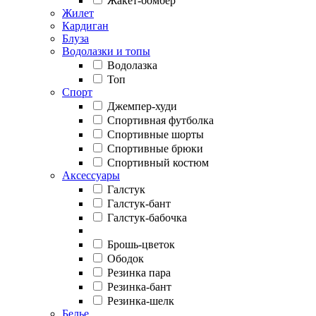
Жакет-бомбер
Жилет
Кардиган
Блуза
Водолазки и топы
Водолазка
Топ
Спорт
Джемпер-худи
Спортивная футболка
Спортивные шорты
Спортивные брюки
Спортивный костюм
Аксессуары
Галстук
Галстук-бант
Галстук-бабочка
Брошь-цветок
Ободок
Резинка пара
Резинка-бант
Резинка-шелк
Белье