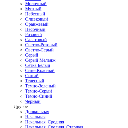
Молочный
Мятный
Небесный
Оливковый
Оранжевый
Песочный
Розовый
Салатовый
Светло-Розовый
Светло-Серый
Серый
Серый Меланж
Сетка Белый
Сине-Красный
Синий
Телесный
Темно-Зеленый
Темно-Серый
Темно-Синий
Черный
Другое
Дошкольная
Начальная
Начальная, Средняя
Начальная, Средняя, Старшая