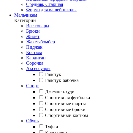
Средняя, Старшая
Форма для вашей школы
Мальчикам
Категории
Все товары
Брюки
Жилет
Жакет-бомбер
Пиджак
Костюм
Кардиган
Сорочка
Аксессуары
Галстук
Галстук-бабочка
Спорт
Джемпер-худи
Спортивная футболка
Спортивные шорты
Спортивные брюки
Спортивный костюм
Обувь
Туфли
Кроссовки