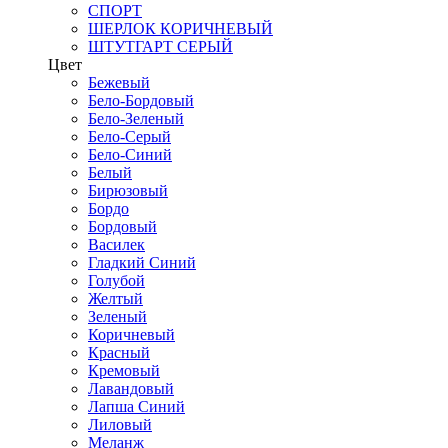
СПОРТ
ШЕРЛОК КОРИЧНЕВЫЙ
ШТУТГАРТ СЕРЫЙ
Цвет
Бежевый
Бело-Бордовый
Бело-Зеленый
Бело-Серый
Бело-Синий
Белый
Бирюзовый
Бордо
Бордовый
Василек
Гладкий Синий
Голубой
Желтый
Зеленый
Коричневый
Красный
Кремовый
Лавандовый
Лапша Синий
Лиловый
Меланж