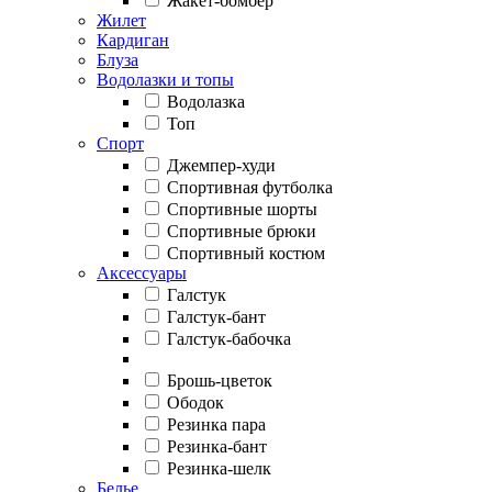
Жакет-бомбер
Жилет
Кардиган
Блуза
Водолазки и топы
Водолазка
Топ
Спорт
Джемпер-худи
Спортивная футболка
Спортивные шорты
Спортивные брюки
Спортивный костюм
Аксессуары
Галстук
Галстук-бант
Галстук-бабочка
Брошь-цветок
Ободок
Резинка пара
Резинка-бант
Резинка-шелк
Белье