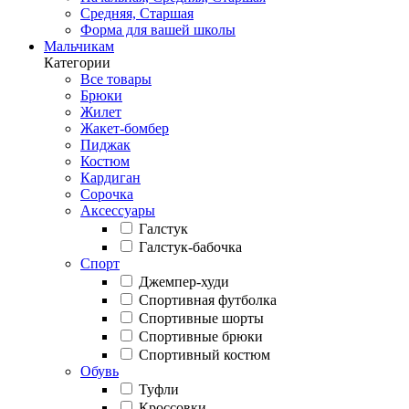
Средняя, Старшая
Форма для вашей школы
Мальчикам
Категории
Все товары
Брюки
Жилет
Жакет-бомбер
Пиджак
Костюм
Кардиган
Сорочка
Аксессуары
Галстук
Галстук-бабочка
Спорт
Джемпер-худи
Спортивная футболка
Спортивные шорты
Спортивные брюки
Спортивный костюм
Обувь
Туфли
Кроссовки