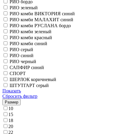
РИО бордо
РИО зеленый
РИО комби ВИКТОРИЯ синий
РИО комби МАЛАХИТ синий
РИО комби РУСЛАНА бордо
РИО комби зеленый
РИО комби красный
РИО комби синий
РИО серый
РИО синий
РИО черный
САПФИР синий
СПОРТ
ШЕРЛОК коричневый
ШТУТГАРТ серый
Показать
Сбросить фильтр
Размер
10
15
18
20
22