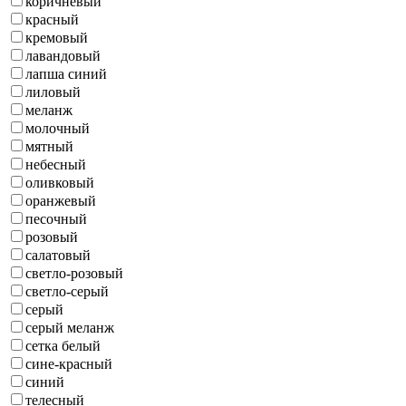
коричневый
красный
кремовый
лавандовый
лапша синий
лиловый
меланж
молочный
мятный
небесный
оливковый
оранжевый
песочный
розовый
салатовый
светло-розовый
светло-серый
серый
серый меланж
сетка белый
сине-красный
синий
телесный