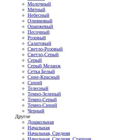
Молочный
Мятный
Небесный
Оливковый
Оранжевый
Песочный
Розовый
Салатовый
Светло-Розовый
Светло-Серый
Серый
Серый Меланж
Сетка Белый
Сине-Красный
Синий
Телесный
Темно-Зеленый
Темно-Серый
Темно-Синий
Черный
Другое
Дошкольная
Начальная
Начальная, Средняя
Начальная, Средняя, Старшая