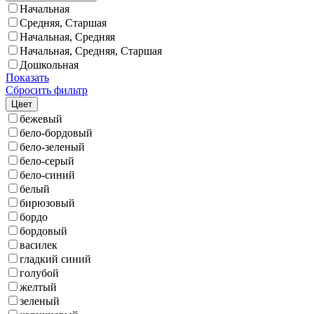
Начальная
Средняя, Старшая
Начальная, Средняя
Начальная, Средняя, Старшая
Дошкольная
Показать
Сбросить фильтр
Цвет
бежевый
бело-бордовый
бело-зеленый
бело-серый
бело-синий
белый
бирюзовый
бордо
бордовый
василек
гладкий синий
голубой
желтый
зеленый