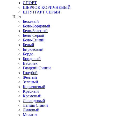
СПОРТ
ШЕРЛОК КОРИЧНЕВЫЙ
ШТУТГАРТ СЕРЫЙ
Цвет
Бежевый
Бело-Бордовый
Бело-Зеленый
Бело-Серый
Бело-Синий
Белый
Бирюзовый
Бордо
Бордовый
Василек
Гладкий Синий
Голубой
Желтый
Зеленый
Коричневый
Красный
Кремовый
Лавандовый
Лапша Синий
Лиловый
Меланж