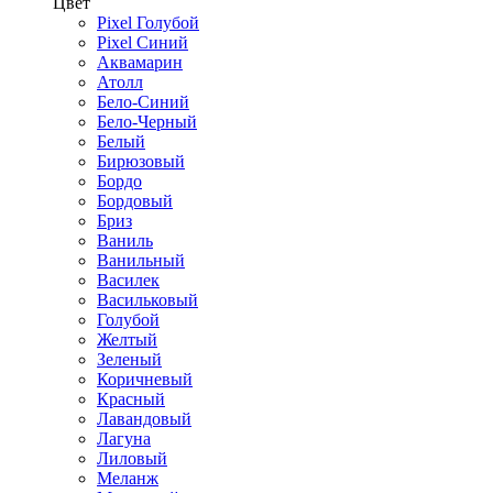
Цвет
Pixel Голубой
Pixel Синий
Аквамарин
Атолл
Бело-Синий
Бело-Черный
Белый
Бирюзовый
Бордо
Бордовый
Бриз
Ваниль
Ванильный
Василек
Васильковый
Голубой
Желтый
Зеленый
Коричневый
Красный
Лавандовый
Лагуна
Лиловый
Меланж