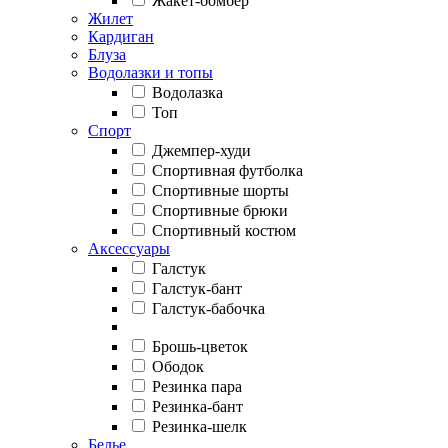
Жакет-бомбер
Жилет
Кардиган
Блуза
Водолазки и топы
Водолазка
Топ
Спорт
Джемпер-худи
Спортивная футболка
Спортивные шорты
Спортивные брюки
Спортивный костюм
Аксессуары
Галстук
Галстук-бант
Галстук-бабочка
Брошь-цветок
Ободок
Резинка пара
Резинка-бант
Резинка-шелк
Белье