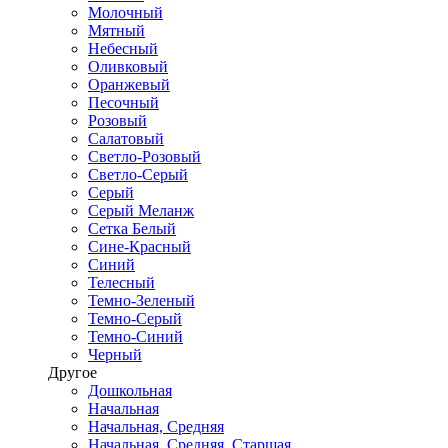
Молочный
Мятный
Небесный
Оливковый
Оранжевый
Песочный
Розовый
Салатовый
Светло-Розовый
Светло-Серый
Серый
Серый Меланж
Сетка Белый
Сине-Красный
Синий
Телесный
Темно-Зеленый
Темно-Серый
Темно-Синий
Черный
Другое
Дошкольная
Начальная
Начальная, Средняя
Начальная, Средняя, Старшая