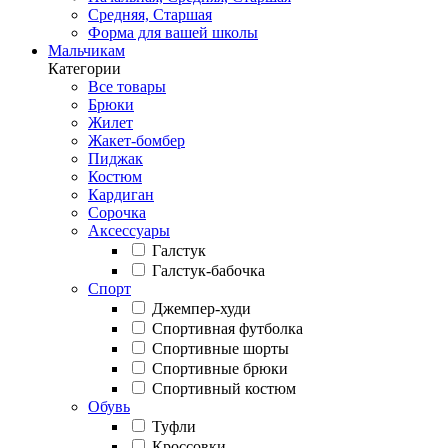
Средняя, Старшая
Форма для вашей школы
Мальчикам
Категории
Все товары
Брюки
Жилет
Жакет-бомбер
Пиджак
Костюм
Кардиган
Сорочка
Аксессуары
Галстук
Галстук-бабочка
Спорт
Джемпер-худи
Спортивная футболка
Спортивные шорты
Спортивные брюки
Спортивный костюм
Обувь
Туфли
Кроссовки