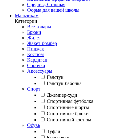
Средняя, Старшая
Форма для вашей школы
Мальчикам
Категории
Все товары
Брюки
Жилет
Жакет-бомбер
Пиджак
Костюм
Кардиган
Сорочка
Аксессуары
Галстук
Галстук-бабочка
Спорт
Джемпер-худи
Спортивная футболка
Спортивные шорты
Спортивные брюки
Спортивный костюм
Обувь
Туфли
Кроссовки