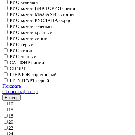
РИО зеленый
РИО комби ВИКТОРИЯ синий
РИО комби МАЛАХИТ синий
РИО комби РУСЛАНА бордо
РИО комби зеленый
РИО комби красный
РИО комби синий
РИО серый
РИО синий
РИО черный
САПФИР синий
СПОРТ
ШЕРЛОК коричневый
ШТУТГАРТ серый
Показать
Сбросить фильтр
Размер
10
15
18
20
22
24