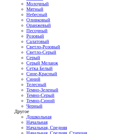
Молочный
Мятный
Небесный
Оливковый
Оранжевый
Песочный
Розовый
Салатовый
Светло-Розовый
Светло-Серый
Серый
Серый Меланж
Сетка Белый
Сине-Красный
Синий
Телесный
Темно-Зеленый
Темно-Серый
Темно-Синий
Черный
Другое
Дошкольная
Начальная
Начальная, Средняя
Начальная, Средняя, Старшая