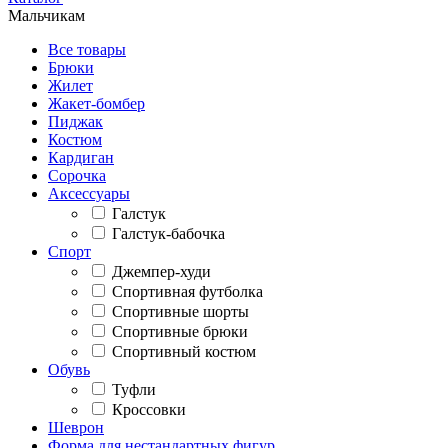
Мальчикам
Все товары
Брюки
Жилет
Жакет-бомбер
Пиджак
Костюм
Кардиган
Сорочка
Аксессуары
Галстук
Галстук-бабочка
Спорт
Джемпер-худи
Спортивная футболка
Спортивные шорты
Спортивные брюки
Спортивный костюм
Обувь
Туфли
Кроссовки
Шеврон
Форма для нестандартных фигур