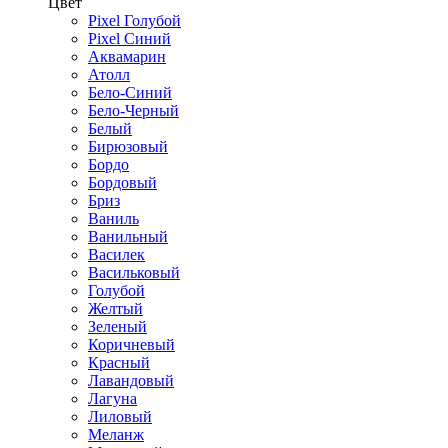
Цвет
Pixel Голубой
Pixel Синий
Аквамарин
Атолл
Бело-Синий
Бело-Черный
Белый
Бирюзовый
Бордо
Бордовый
Бриз
Ваниль
Ванильный
Василек
Васильковый
Голубой
Желтый
Зеленый
Коричневый
Красный
Лавандовый
Лагуна
Лиловый
Меланж