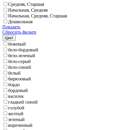
Средняя, Старшая
Начальная, Средняя
Начальная, Средняя, Старшая
Дошкольная
Показать
Сбросить фильтр
Цвет
бежевый
бело-бордовый
бело-зеленый
бело-серый
бело-синий
белый
бирюзовый
бордо
бордовый
василек
гладкий синий
голубой
желтый
зеленый
коричневый