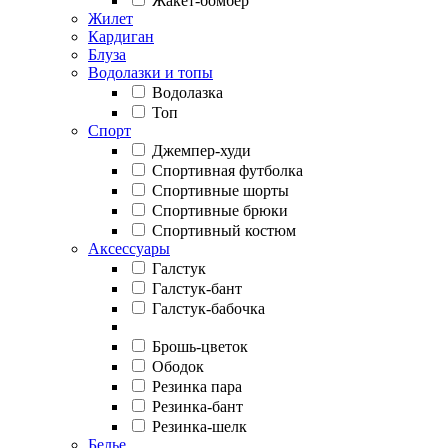
Жакет-бомбер
Жилет
Кардиган
Блуза
Водолазки и топы
Водолазка
Топ
Спорт
Джемпер-худи
Спортивная футболка
Спортивные шорты
Спортивные брюки
Спортивный костюм
Аксессуары
Галстук
Галстук-бант
Галстук-бабочка
Брошь-цветок
Ободок
Резинка пара
Резинка-бант
Резинка-шелк
Белье