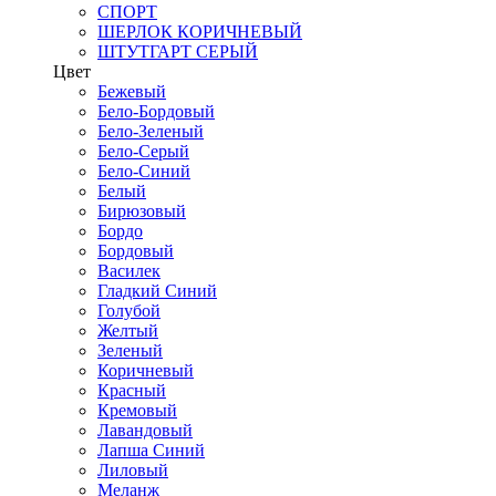
СПОРТ
ШЕРЛОК КОРИЧНЕВЫЙ
ШТУТГАРТ СЕРЫЙ
Цвет
Бежевый
Бело-Бордовый
Бело-Зеленый
Бело-Серый
Бело-Синий
Белый
Бирюзовый
Бордо
Бордовый
Василек
Гладкий Синий
Голубой
Желтый
Зеленый
Коричневый
Красный
Кремовый
Лавандовый
Лапша Синий
Лиловый
Меланж