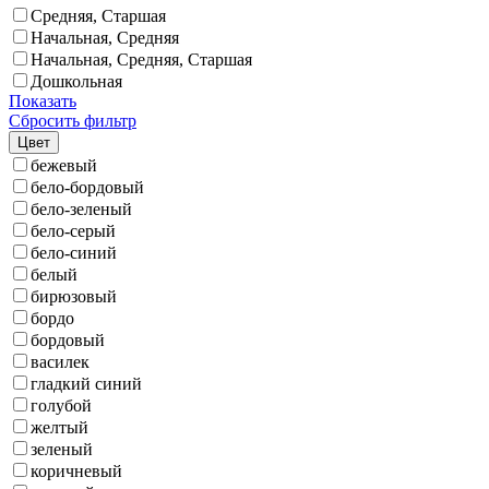
Средняя, Старшая
Начальная, Средняя
Начальная, Средняя, Старшая
Дошкольная
Показать
Сбросить фильтр
Цвет
бежевый
бело-бордовый
бело-зеленый
бело-серый
бело-синий
белый
бирюзовый
бордо
бордовый
василек
гладкий синий
голубой
желтый
зеленый
коричневый