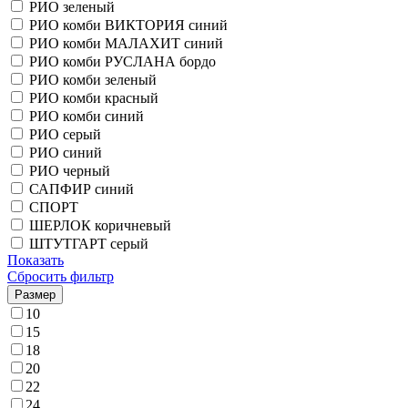
РИО зеленый
РИО комби ВИКТОРИЯ синий
РИО комби МАЛАХИТ синий
РИО комби РУСЛАНА бордо
РИО комби зеленый
РИО комби красный
РИО комби синий
РИО серый
РИО синий
РИО черный
САПФИР синий
СПОРТ
ШЕРЛОК коричневый
ШТУТГАРТ серый
Показать
Сбросить фильтр
Размер
10
15
18
20
22
24