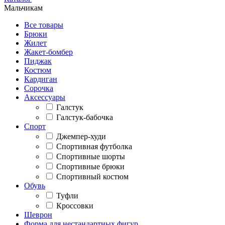
Мальчикам
Все товары
Брюки
Жилет
Жакет-бомбер
Пиджак
Костюм
Кардиган
Сорочка
Аксессуары
Галстук
Галстук-бабочка
Спорт
Джемпер-худи
Спортивная футболка
Спортивные шорты
Спортивные брюки
Спортивный костюм
Обувь
Туфли
Кроссовки
Шеврон
Форма для нестандартных фигур