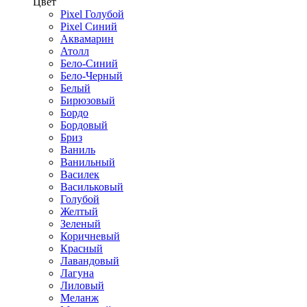
Цвет
Pixel Голубой
Pixel Синий
Аквамарин
Атолл
Бело-Синий
Бело-Черный
Белый
Бирюзовый
Бордо
Бордовый
Бриз
Ваниль
Ванильный
Василек
Васильковый
Голубой
Желтый
Зеленый
Коричневый
Красный
Лавандовый
Лагуна
Лиловый
Меланж