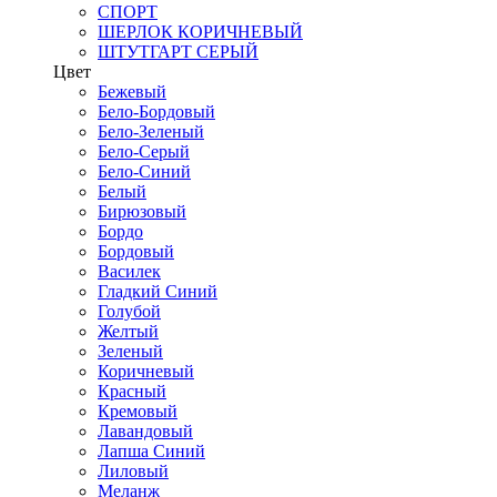
СПОРТ
ШЕРЛОК КОРИЧНЕВЫЙ
ШТУТГАРТ СЕРЫЙ
Цвет
Бежевый
Бело-Бордовый
Бело-Зеленый
Бело-Серый
Бело-Синий
Белый
Бирюзовый
Бордо
Бордовый
Василек
Гладкий Синий
Голубой
Желтый
Зеленый
Коричневый
Красный
Кремовый
Лавандовый
Лапша Синий
Лиловый
Меланж