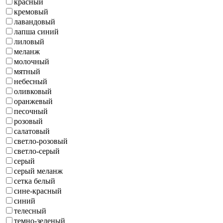
красный
кремовый
лавандовый
лапша синий
лиловый
меланж
молочный
мятный
небесный
оливковый
оранжевый
песочный
розовый
салатовый
светло-розовый
светло-серый
серый
серый меланж
сетка белый
сине-красный
синий
телесный
темно-зеленый