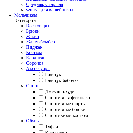
Средняя, Старшая
Форма для вашей школы
Мальчикам
Категории
Все товары
Брюки
Жилет
Жакет-бомбер
Пиджак
Костюм
Кардиган
Сорочка
Аксессуары
Галстук
Галстук-бабочка
Спорт
Джемпер-худи
Спортивная футболка
Спортивные шорты
Спортивные брюки
Спортивный костюм
Обувь
Туфли
Кроссовки