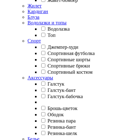
Жакет-бомбер
Жилет
Кардиган
Блуза
Водолазки и топы
Водолазка
Топ
Спорт
Джемпер-худи
Спортивная футболка
Спортивные шорты
Спортивные брюки
Спортивный костюм
Аксессуары
Галстук
Галстук-бант
Галстук-бабочка
Брошь-цветок
Ободок
Резинка пара
Резинка-бант
Резинка-шелк
Белье