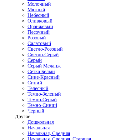
Молочный
Мятный
Небесный
Оливковый
Оранжевый
Песочный
Розовый
Салатовый
Светло-Розовый
Светло-Серый
Серый
Серый Меланж
Сетка Белый
Сине-Красный
Синий
Телесный
Темно-Зеленый
Темно-Серый
Темно-Синий
Черный
Другое
Дошкольная
Начальная
Начальная, Средняя
Начальная, Средняя, Старшая