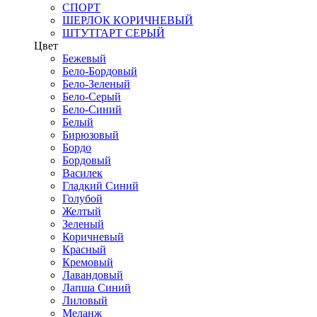
СПОРТ
ШЕРЛОК КОРИЧНЕВЫЙ
ШТУТГАРТ СЕРЫЙ
Цвет
Бежевый
Бело-Бордовый
Бело-Зеленый
Бело-Серый
Бело-Синий
Белый
Бирюзовый
Бордо
Бордовый
Василек
Гладкий Синий
Голубой
Желтый
Зеленый
Коричневый
Красный
Кремовый
Лавандовый
Лапша Синий
Лиловый
Меланж