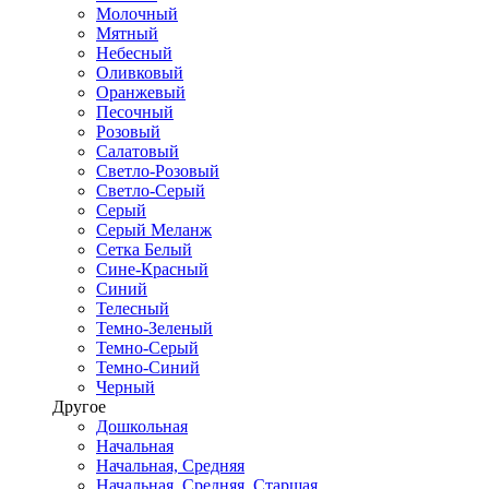
Молочный
Мятный
Небесный
Оливковый
Оранжевый
Песочный
Розовый
Салатовый
Светло-Розовый
Светло-Серый
Серый
Серый Меланж
Сетка Белый
Сине-Красный
Синий
Телесный
Темно-Зеленый
Темно-Серый
Темно-Синий
Черный
Другое
Дошкольная
Начальная
Начальная, Средняя
Начальная, Средняя, Старшая