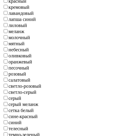
красный
кремовый
лавандовый
лапша синий
лиловый
меланж
молочный
мятный
небесный
оливковый
оранжевый
песочный
розовый
салатовый
светло-розовый
светло-серый
серый
серый меланж
сетка белый
сине-красный
синий
телесный
темно-зеленый