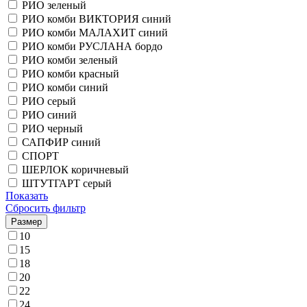
РИО зеленый
РИО комби ВИКТОРИЯ синий
РИО комби МАЛАХИТ синий
РИО комби РУСЛАНА бордо
РИО комби зеленый
РИО комби красный
РИО комби синий
РИО серый
РИО синий
РИО черный
САПФИР синий
СПОРТ
ШЕРЛОК коричневый
ШТУТГАРТ серый
Показать
Сбросить фильтр
Размер
10
15
18
20
22
24