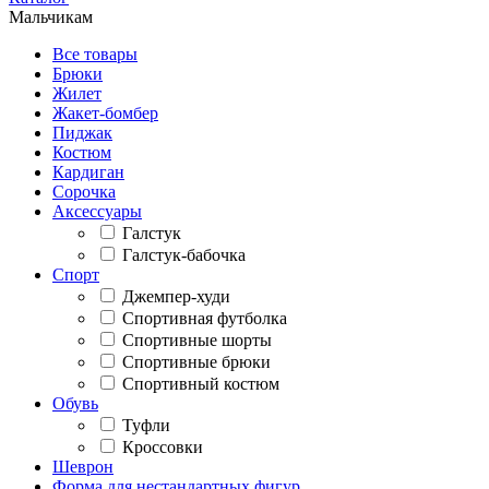
Мальчикам
Все товары
Брюки
Жилет
Жакет-бомбер
Пиджак
Костюм
Кардиган
Сорочка
Аксессуары
Галстук
Галстук-бабочка
Спорт
Джемпер-худи
Спортивная футболка
Спортивные шорты
Спортивные брюки
Спортивный костюм
Обувь
Туфли
Кроссовки
Шеврон
Форма для нестандартных фигур