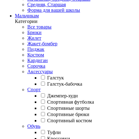
Средняя, Старшая
Форма для вашей школы
Мальчикам
Категории
Все товары
Брюки
Жилет
Жакет-бомбер
Пиджак
Костюм
Кардиган
Сорочка
Аксессуары
Галстук
Галстук-бабочка
Спорт
Джемпер-худи
Спортивная футболка
Спортивные шорты
Спортивные брюки
Спортивный костюм
Обувь
Туфли
Кроссовки