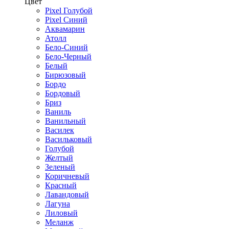
Цвет
Pixel Голубой
Pixel Синий
Аквамарин
Атолл
Бело-Синий
Бело-Черный
Белый
Бирюзовый
Бордо
Бордовый
Бриз
Ваниль
Ванильный
Василек
Васильковый
Голубой
Желтый
Зеленый
Коричневый
Красный
Лавандовый
Лагуна
Лиловый
Меланж