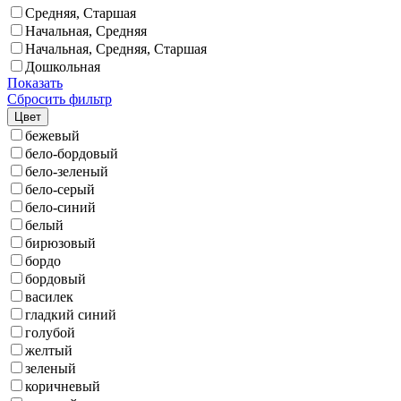
Средняя, Старшая
Начальная, Средняя
Начальная, Средняя, Старшая
Дошкольная
Показать
Сбросить фильтр
Цвет
бежевый
бело-бордовый
бело-зеленый
бело-серый
бело-синий
белый
бирюзовый
бордо
бордовый
василек
гладкий синий
голубой
желтый
зеленый
коричневый