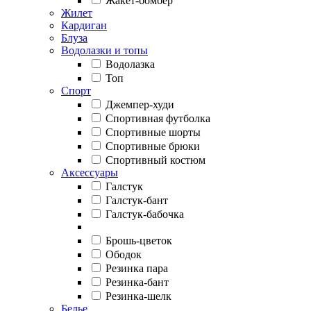
Жакет-бомбер
Жилет
Кардиган
Блуза
Водолазки и топы
Водолазка
Топ
Спорт
Джемпер-худи
Спортивная футболка
Спортивные шорты
Спортивные брюки
Спортивный костюм
Аксессуары
Галстук
Галстук-бант
Галстук-бабочка
Брошь-цветок
Ободок
Резинка пара
Резинка-бант
Резинка-шелк
Белье