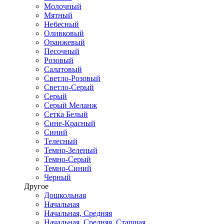
Молочный
Мятный
Небесный
Оливковый
Оранжевый
Песочный
Розовый
Салатовый
Светло-Розовый
Светло-Серый
Серый
Серый Меланж
Сетка Белый
Сине-Красный
Синий
Телесный
Темно-Зеленый
Темно-Серый
Темно-Синий
Черный
Другое
Дошкольная
Начальная
Начальная, Средняя
Начальная, Средняя, Старшая