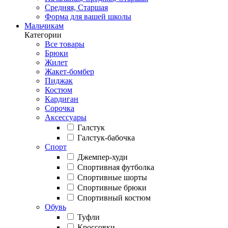
Средняя, Старшая
Форма для вашей школы
Мальчикам
Категории
Все товары
Брюки
Жилет
Жакет-бомбер
Пиджак
Костюм
Кардиган
Сорочка
Аксессуары
Галстук
Галстук-бабочка
Спорт
Джемпер-худи
Спортивная футболка
Спортивные шорты
Спортивные брюки
Спортивный костюм
Обувь
Туфли
Кроссовки