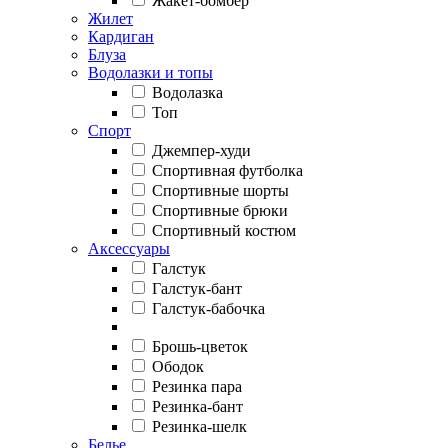
Жакет-бомбер
Жилет
Кардиган
Блуза
Водолазки и топы
Водолазка
Топ
Спорт
Джемпер-худи
Спортивная футболка
Спортивные шорты
Спортивные брюки
Спортивный костюм
Аксессуары
Галстук
Галстук-бант
Галстук-бабочка
Брошь-цветок
Ободок
Резинка пара
Резинка-бант
Резинка-шелк
Белье