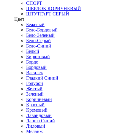
СПОРТ
ШЕРЛОК КОРИЧНЕВЫЙ
ШТУТГАРТ СЕРЫЙ
Цвет
Бежевый
Бело-Бордовый
Бело-Зеленый
Бело-Серый
Бело-Синий
Белый
Бирюзовый
Бордо
Бордовый
Василек
Гладкий Синий
Голубой
Желтый
Зеленый
Коричневый
Красный
Кремовый
Лавандовый
Лапша Синий
Лиловый
Меланж