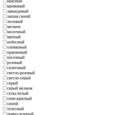
красный
кремовый
лавандовый
лапша синий
лиловый
меланж
молочный
мятный
небесный
оливковый
оранжевый
песочный
розовый
салатовый
светло-розовый
светло-серый
серый
серый меланж
сетка белый
сине-красный
синий
телесный
темно-зеленый