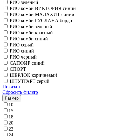
РИО зеленый
РИО комби ВИКТОРИЯ синий
РИО комби МАЛАХИТ синий
РИО комби РУСЛАНА бордо
РИО комби зеленый
РИО комби красный
РИО комби синий
РИО серый
РИО синий
РИО черный
САПФИР синий
СПОРТ
ШЕРЛОК коричневый
ШТУТГАРТ серый
Показать
Сбросить фильтр
Размер
10
15
18
20
22
24