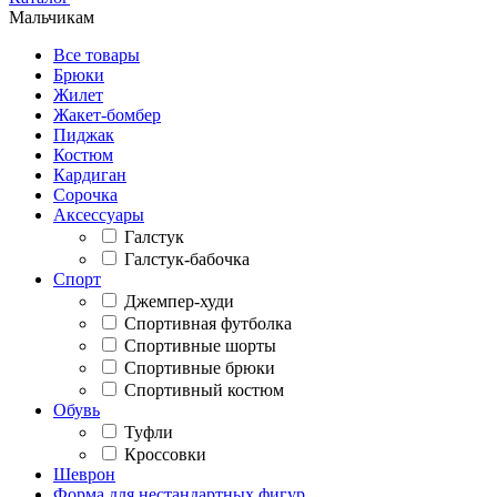
Мальчикам
Все товары
Брюки
Жилет
Жакет-бомбер
Пиджак
Костюм
Кардиган
Сорочка
Аксессуары
Галстук
Галстук-бабочка
Спорт
Джемпер-худи
Спортивная футболка
Спортивные шорты
Спортивные брюки
Спортивный костюм
Обувь
Туфли
Кроссовки
Шеврон
Форма для нестандартных фигур