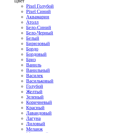
Цвет
Pixel Голубой
Pixel Синий
Аквамарин
Атолл
Бело-Синий
Бело-Черный
Белый
Бирюзовый
Бордо
Бордовый
Бриз
Ваниль
Ванильный
Василек
Васильковый
Голубой
Желтый
Зеленый
Коричневый
Красный
Лавандовый
Лагуна
Лиловый
Меланж