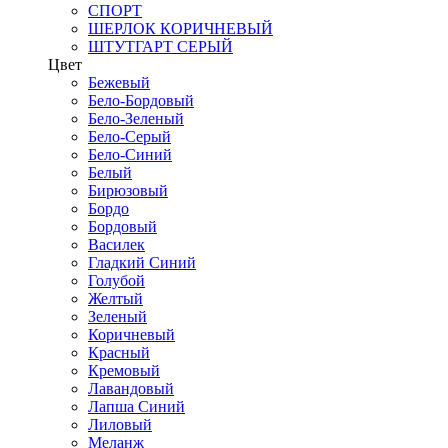
СПОРТ
ШЕРЛОК КОРИЧНЕВЫЙ
ШТУТГАРТ СЕРЫЙ
Цвет
Бежевый
Бело-Бордовый
Бело-Зеленый
Бело-Серый
Бело-Синий
Белый
Бирюзовый
Бордо
Бордовый
Василек
Гладкий Синий
Голубой
Желтый
Зеленый
Коричневый
Красный
Кремовый
Лавандовый
Лапша Синий
Лиловый
Меланж