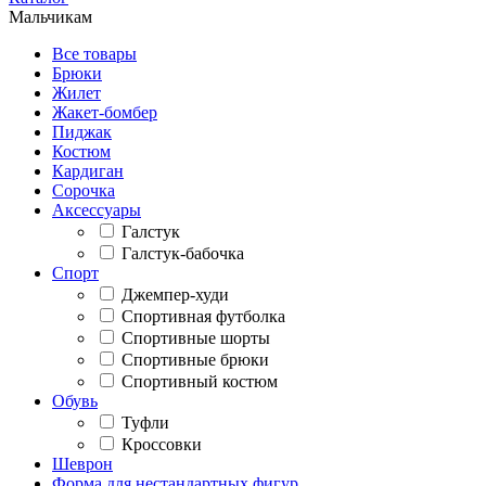
Мальчикам
Все товары
Брюки
Жилет
Жакет-бомбер
Пиджак
Костюм
Кардиган
Сорочка
Аксессуары
Галстук
Галстук-бабочка
Спорт
Джемпер-худи
Спортивная футболка
Спортивные шорты
Спортивные брюки
Спортивный костюм
Обувь
Туфли
Кроссовки
Шеврон
Форма для нестандартных фигур