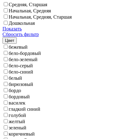
Средняя, Старшая
Начальная, Средняя
Начальная, Средняя, Старшая
Дошкольная
Показать
Сбросить фильтр
Цвет
бежевый
бело-бордовый
бело-зеленый
бело-серый
бело-синий
белый
бирюзовый
бордо
бордовый
василек
гладкий синий
голубой
желтый
зеленый
коричневый