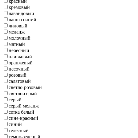
красный
кремовый
лавандовый
лапша синий
лиловый
меланж
молочный
мятный
небесный
оливковый
оранжевый
песочный
розовый
салатовый
светло-розовый
светло-серый
серый
серый меланж
сетка белый
сине-красный
синий
телесный
темно-зеленый