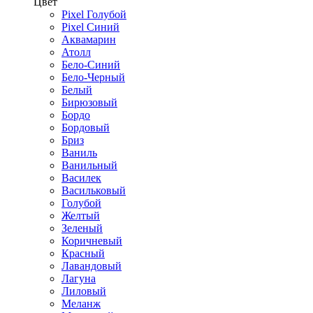
Цвет
Pixel Голубой
Pixel Синий
Аквамарин
Атолл
Бело-Синий
Бело-Черный
Белый
Бирюзовый
Бордо
Бордовый
Бриз
Ваниль
Ванильный
Василек
Васильковый
Голубой
Желтый
Зеленый
Коричневый
Красный
Лавандовый
Лагуна
Лиловый
Меланж