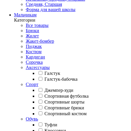
Средняя, Старшая
Форма для вашей школы
Мальчикам
Категории
Все товары
Брюки
Жилет
Жакет-бомбер
Пиджак
Костюм
Кардиган
Сорочка
Аксессуары
Галстук
Галстук-бабочка
Спорт
Джемпер-худи
Спортивная футболка
Спортивные шорты
Спортивные брюки
Спортивный костюм
Обувь
Туфли
Кроссовки