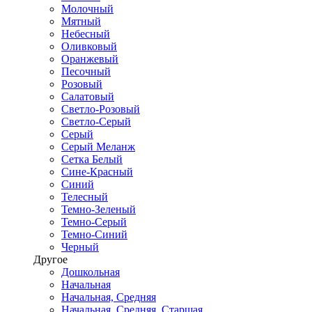
Молочный
Мятный
Небесный
Оливковый
Оранжевый
Песочный
Розовый
Салатовый
Светло-Розовый
Светло-Серый
Серый
Серый Меланж
Сетка Белый
Сине-Красный
Синий
Телесный
Темно-Зеленый
Темно-Серый
Темно-Синий
Черный
Другое
Дошкольная
Начальная
Начальная, Средняя
Начальная, Средняя, Старшая