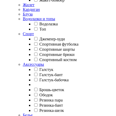
Жакет-бомбер
Жилет
Кардиган
Блуза
Водолазки и топы
Водолазка
Топ
Спорт
Джемпер-худи
Спортивная футболка
Спортивные шорты
Спортивные брюки
Спортивный костюм
Аксессуары
Галстук
Галстук-бант
Галстук-бабочка
Брошь-цветок
Ободок
Резинка пара
Резинка-бант
Резинка-шелк
Белье