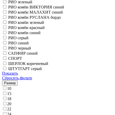
РИО зеленый
РИО комби ВИКТОРИЯ синий
РИО комби МАЛАХИТ синий
РИО комби РУСЛАНА бордо
РИО комби зеленый
РИО комби красный
РИО комби синий
РИО серый
РИО синий
РИО черный
САПФИР синий
СПОРТ
ШЕРЛОК коричневый
ШТУТГАРТ серый
Показать
Сбросить фильтр
Размер
10
15
18
20
22
24