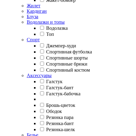
Жакет-бомбер
Жилет
Кардиган
Блуза
Водолазки и топы
Водолазка
Топ
Спорт
Джемпер-худи
Спортивная футболка
Спортивные шорты
Спортивные брюки
Спортивный костюм
Аксессуары
Галстук
Галстук-бант
Галстук-бабочка
Брошь-цветок
Ободок
Резинка пара
Резинка-бант
Резинка-шелк
Белье