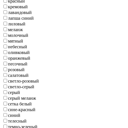
красный
кремовый
лавандовый
лапша синий
лиловый
меланж
молочный
мятный
небесный
оливковый
оранжевый
песочный
розовый
салатовый
светло-розовый
светло-серый
серый
серый меланж
сетка белый
сине-красный
синий
телесный
темно-зеленый