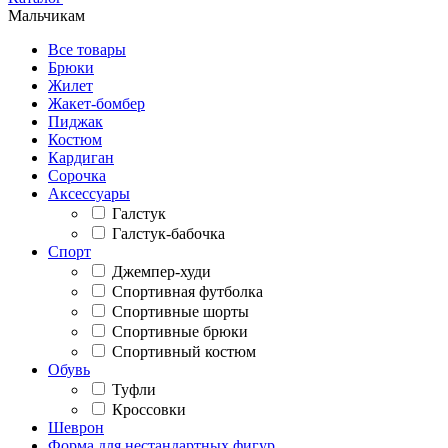
Мальчикам
Все товары
Брюки
Жилет
Жакет-бомбер
Пиджак
Костюм
Кардиган
Сорочка
Аксессуары
Галстук
Галстук-бабочка
Спорт
Джемпер-худи
Спортивная футболка
Спортивные шорты
Спортивные брюки
Спортивный костюм
Обувь
Туфли
Кроссовки
Шеврон
Форма для нестандартных фигур