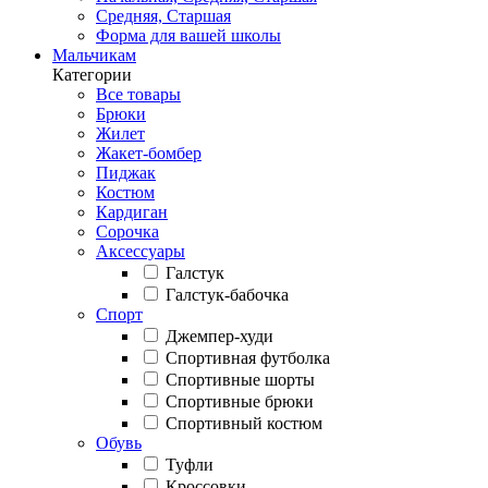
Средняя, Старшая
Форма для вашей школы
Мальчикам
Категории
Все товары
Брюки
Жилет
Жакет-бомбер
Пиджак
Костюм
Кардиган
Сорочка
Аксессуары
Галстук
Галстук-бабочка
Спорт
Джемпер-худи
Спортивная футболка
Спортивные шорты
Спортивные брюки
Спортивный костюм
Обувь
Туфли
Кроссовки