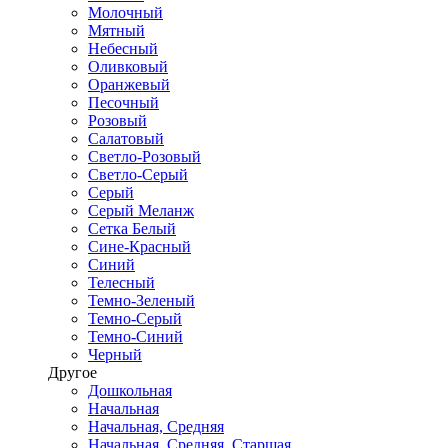
Молочный
Мятный
Небесный
Оливковый
Оранжевый
Песочный
Розовый
Салатовый
Светло-Розовый
Светло-Серый
Серый
Серый Меланж
Сетка Белый
Сине-Красный
Синий
Телесный
Темно-Зеленый
Темно-Серый
Темно-Синий
Черный
Другое
Дошкольная
Начальная
Начальная, Средняя
Начальная, Средняя, Старшая