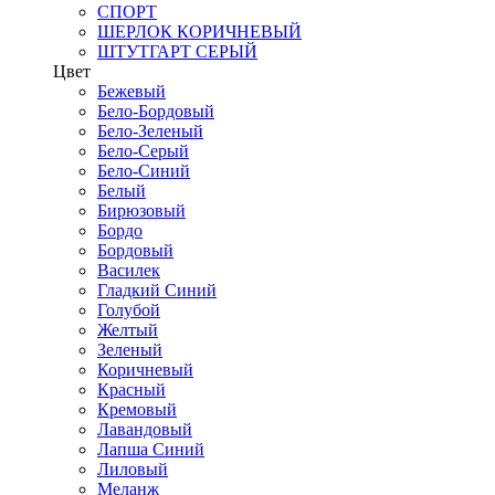
СПОРТ
ШЕРЛОК КОРИЧНЕВЫЙ
ШТУТГАРТ СЕРЫЙ
Цвет
Бежевый
Бело-Бордовый
Бело-Зеленый
Бело-Серый
Бело-Синий
Белый
Бирюзовый
Бордо
Бордовый
Василек
Гладкий Синий
Голубой
Желтый
Зеленый
Коричневый
Красный
Кремовый
Лавандовый
Лапша Синий
Лиловый
Меланж