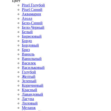
Цвет
Pixel Голубой
Pixel Синий
Аквамарин
Атолл
Бело-Синий
Бело-Черный
Белый
Бирюзовый
Бордо
Бордовый
Бриз
Ваниль
Ванильный
Василек
Васильковый
Голубой
Желтый
Зеленый
Коричневый
Красный
Лавандовый
Лагуна
Лиловый
Меланж