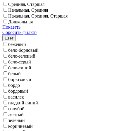
Средняя, Старшая
Начальная, Средняя
Начальная, Средняя, Старшая
Дошкольная
Показать
Сбросить фильтр
Цвет
бежевый
бело-бордовый
бело-зеленый
бело-серый
бело-синий
белый
бирюзовый
бордо
бордовый
василек
гладкий синий
голубой
желтый
зеленый
коричневый