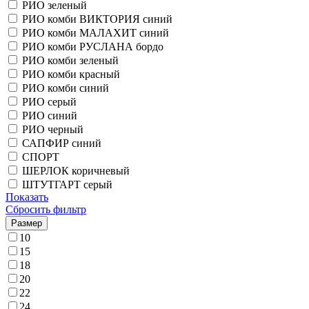
РИО зеленый
РИО комби ВИКТОРИЯ синий
РИО комби МАЛАХИТ синий
РИО комби РУСЛАНА бордо
РИО комби зеленый
РИО комби красный
РИО комби синий
РИО серый
РИО синий
РИО черный
САПФИР синий
СПОРТ
ШЕРЛОК коричневый
ШТУТГАРТ серый
Показать
Сбросить фильтр
Размер
10
15
18
20
22
24