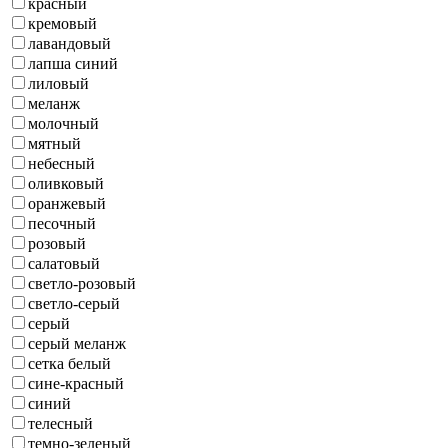
красный
кремовый
лавандовый
лапша синий
лиловый
меланж
молочный
мятный
небесный
оливковый
оранжевый
песочный
розовый
салатовый
светло-розовый
светло-серый
серый
серый меланж
сетка белый
сине-красный
синий
телесный
темно-зеленый