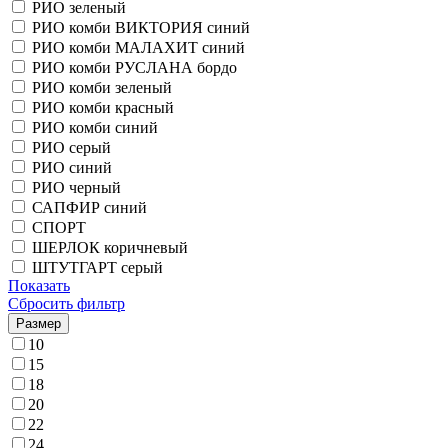
РИО зеленый
РИО комби ВИКТОРИЯ синий
РИО комби МАЛАХИТ синий
РИО комби РУСЛАНА бордо
РИО комби зеленый
РИО комби красный
РИО комби синий
РИО серый
РИО синий
РИО черный
САПФИР синий
СПОРТ
ШЕРЛОК коричневый
ШТУТГАРТ серый
Показать
Сбросить фильтр
Размер
10
15
18
20
22
24