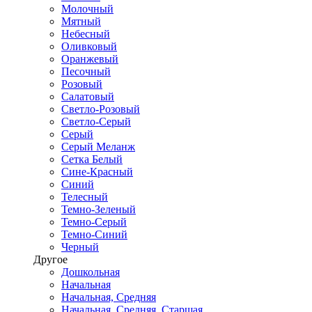
Молочный
Мятный
Небесный
Оливковый
Оранжевый
Песочный
Розовый
Салатовый
Светло-Розовый
Светло-Серый
Серый
Серый Меланж
Сетка Белый
Сине-Красный
Синий
Телесный
Темно-Зеленый
Темно-Серый
Темно-Синий
Черный
Другое
Дошкольная
Начальная
Начальная, Средняя
Начальная, Средняя, Старшая