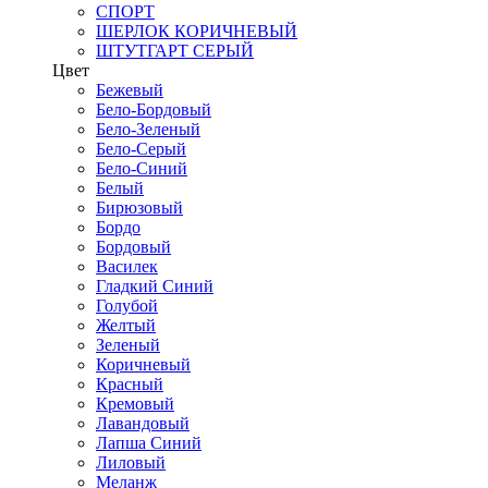
СПОРТ
ШЕРЛОК КОРИЧНЕВЫЙ
ШТУТГАРТ СЕРЫЙ
Цвет
Бежевый
Бело-Бордовый
Бело-Зеленый
Бело-Серый
Бело-Синий
Белый
Бирюзовый
Бордо
Бордовый
Василек
Гладкий Синий
Голубой
Желтый
Зеленый
Коричневый
Красный
Кремовый
Лавандовый
Лапша Синий
Лиловый
Меланж