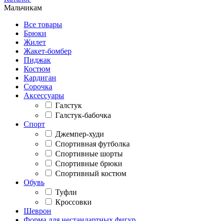
Мальчикам
Все товары
Брюки
Жилет
Жакет-бомбер
Пиджак
Костюм
Кардиган
Сорочка
Аксессуары
Галстук
Галстук-бабочка
Спорт
Джемпер-худи
Спортивная футболка
Спортивные шорты
Спортивные брюки
Спортивный костюм
Обувь
Туфли
Кроссовки
Шеврон
Форма для нестандартных фигур