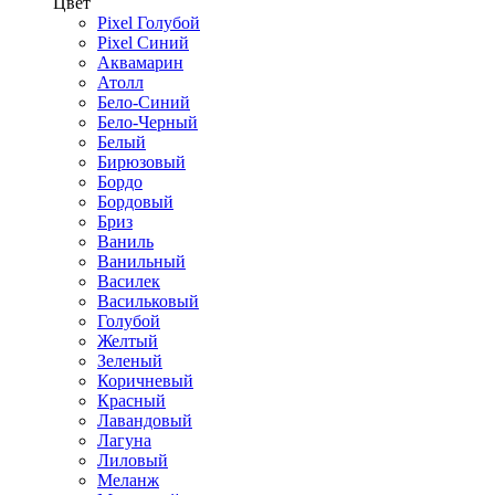
Цвет
Pixel Голубой
Pixel Синий
Аквамарин
Атолл
Бело-Синий
Бело-Черный
Белый
Бирюзовый
Бордо
Бордовый
Бриз
Ваниль
Ванильный
Василек
Васильковый
Голубой
Желтый
Зеленый
Коричневый
Красный
Лавандовый
Лагуна
Лиловый
Меланж