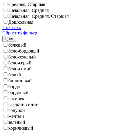
Средняя, Старшая
Начальная, Средняя
Начальная, Средняя, Старшая
Дошкольная
Показать
Сбросить фильтр
Цвет
бежевый
бело-бордовый
бело-зеленый
бело-серый
бело-синий
белый
бирюзовый
бордо
бордовый
василек
гладкий синий
голубой
желтый
зеленый
коричневый