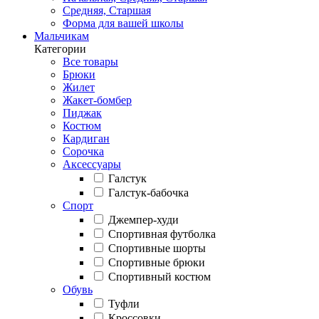
Средняя, Старшая
Форма для вашей школы
Мальчикам
Категории
Все товары
Брюки
Жилет
Жакет-бомбер
Пиджак
Костюм
Кардиган
Сорочка
Аксессуары
Галстук
Галстук-бабочка
Спорт
Джемпер-худи
Спортивная футболка
Спортивные шорты
Спортивные брюки
Спортивный костюм
Обувь
Туфли
Кроссовки