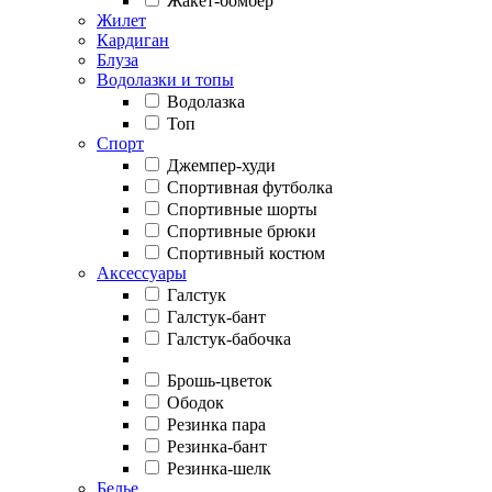
Жакет-бомбер
Жилет
Кардиган
Блуза
Водолазки и топы
Водолазка
Топ
Спорт
Джемпер-худи
Спортивная футболка
Спортивные шорты
Спортивные брюки
Спортивный костюм
Аксессуары
Галстук
Галстук-бант
Галстук-бабочка
Брошь-цветок
Ободок
Резинка пара
Резинка-бант
Резинка-шелк
Белье