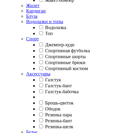
Жакет-бомбер
Жилет
Кардиган
Блуза
Водолазки и топы
Водолазка
Топ
Спорт
Джемпер-худи
Спортивная футболка
Спортивные шорты
Спортивные брюки
Спортивный костюм
Аксессуары
Галстук
Галстук-бант
Галстук-бабочка
Брошь-цветок
Ободок
Резинка пара
Резинка-бант
Резинка-шелк
Белье