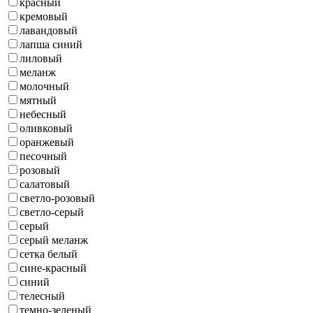
красный
кремовый
лавандовый
лапша синий
лиловый
меланж
молочный
мятный
небесный
оливковый
оранжевый
песочный
розовый
салатовый
светло-розовый
светло-серый
серый
серый меланж
сетка белый
сине-красный
синий
телесный
темно-зеленый