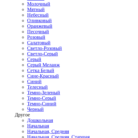
Молочный
Мятный
Небесный
Оливковый
Оранжевый
Песочный
Розовый
Салатовый
Светло-Розовый
Светло-Серый
Серый
Серый Меланж
Сетка Белый
Сине-Красный
Синий
Телесный
Темно-Зеленый
Темно-Серый
Темно-Синий
Черный
Другое
Дошкольная
Начальная
Начальная, Средняя
Начальная, Средняя, Старшая