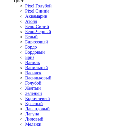
Цвет
Pixel Голубой
Pixel Синий
Аквамарин
Атолл
Бело-Синий
Бело-Черный
Белый
Бирюзовый
Бордо
Бордовый
Бриз
Ваниль
Ванильный
Василек
Васильковый
Голубой
Желтый
Зеленый
Коричневый
Красный
Лавандовый
Лагуна
Лиловый
Меланж