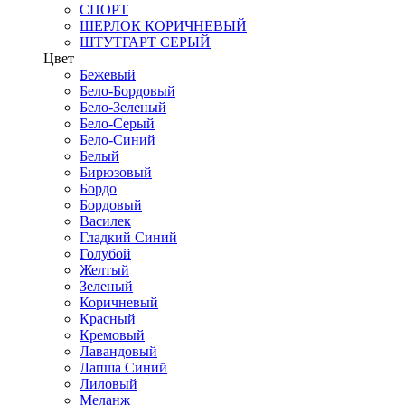
СПОРТ
ШЕРЛОК КОРИЧНЕВЫЙ
ШТУТГАРТ СЕРЫЙ
Цвет
Бежевый
Бело-Бордовый
Бело-Зеленый
Бело-Серый
Бело-Синий
Белый
Бирюзовый
Бордо
Бордовый
Василек
Гладкий Синий
Голубой
Желтый
Зеленый
Коричневый
Красный
Кремовый
Лавандовый
Лапша Синий
Лиловый
Меланж