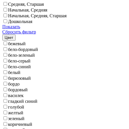
Средняя, Старшая
Начальная, Средняя
Начальная, Средняя, Старшая
Дошкольная
Показать
Сбросить фильтр
Цвет
бежевый
бело-бордовый
бело-зеленый
бело-серый
бело-синий
белый
бирюзовый
бордо
бордовый
василек
гладкий синий
голубой
желтый
зеленый
коричневый