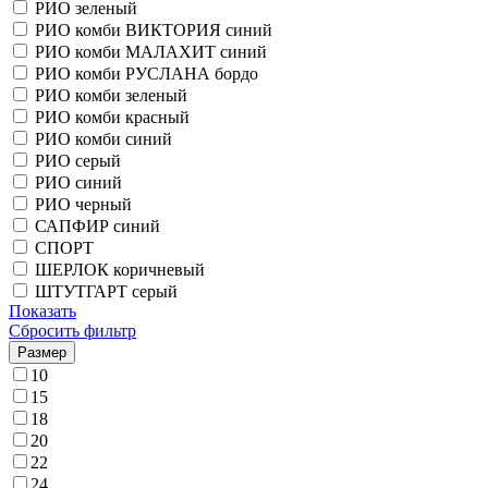
РИО зеленый
РИО комби ВИКТОРИЯ синий
РИО комби МАЛАХИТ синий
РИО комби РУСЛАНА бордо
РИО комби зеленый
РИО комби красный
РИО комби синий
РИО серый
РИО синий
РИО черный
САПФИР синий
СПОРТ
ШЕРЛОК коричневый
ШТУТГАРТ серый
Показать
Сбросить фильтр
Размер
10
15
18
20
22
24