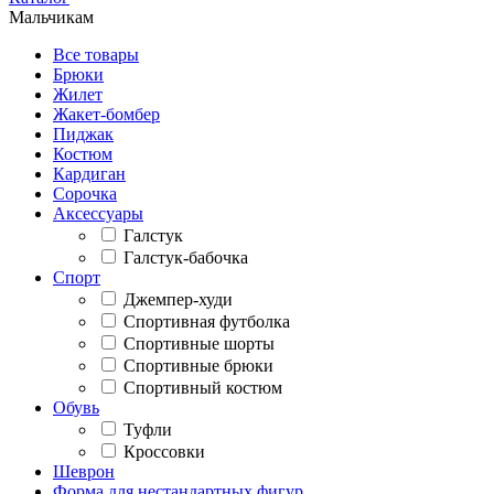
Мальчикам
Все товары
Брюки
Жилет
Жакет-бомбер
Пиджак
Костюм
Кардиган
Сорочка
Аксессуары
Галстук
Галстук-бабочка
Спорт
Джемпер-худи
Спортивная футболка
Спортивные шорты
Спортивные брюки
Спортивный костюм
Обувь
Туфли
Кроссовки
Шеврон
Форма для нестандартных фигур