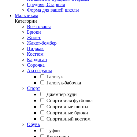
Средняя, Старшая
Форма для вашей школы
Мальчикам
Категории
Все товары
Брюки
Жилет
Жакет-бомбер
Пиджак
Костюм
Кардиган
Сорочка
Аксессуары
Галстук
Галстук-бабочка
Спорт
Джемпер-худи
Спортивная футболка
Спортивные шорты
Спортивные брюки
Спортивный костюм
Обувь
Туфли
Кроссовки