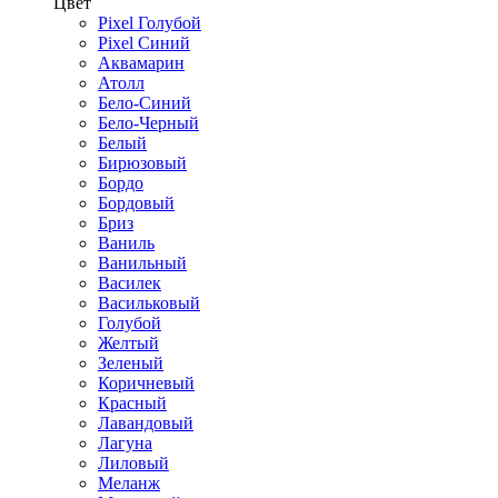
Цвет
Pixel Голубой
Pixel Синий
Аквамарин
Атолл
Бело-Синий
Бело-Черный
Белый
Бирюзовый
Бордо
Бордовый
Бриз
Ваниль
Ванильный
Василек
Васильковый
Голубой
Желтый
Зеленый
Коричневый
Красный
Лавандовый
Лагуна
Лиловый
Меланж