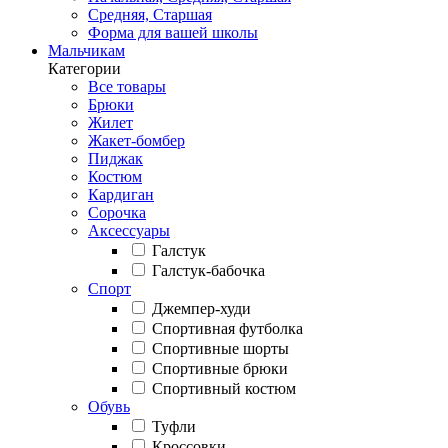
Средняя, Старшая
Форма для вашей школы
Мальчикам
Категории
Все товары
Брюки
Жилет
Жакет-бомбер
Пиджак
Костюм
Кардиган
Сорочка
Аксессуары
Галстук
Галстук-бабочка
Спорт
Джемпер-худи
Спортивная футболка
Спортивные шорты
Спортивные брюки
Спортивный костюм
Обувь
Туфли
Кроссовки