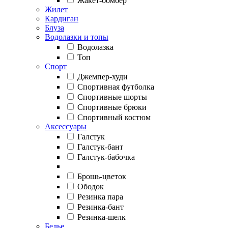
Жакет-бомбер
Жилет
Кардиган
Блуза
Водолазки и топы
Водолазка
Топ
Спорт
Джемпер-худи
Спортивная футболка
Спортивные шорты
Спортивные брюки
Спортивный костюм
Аксессуары
Галстук
Галстук-бант
Галстук-бабочка
Брошь-цветок
Ободок
Резинка пара
Резинка-бант
Резинка-шелк
Белье