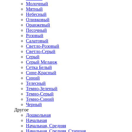
Молочный
Мятный
Небесный
Оливковый
Оранжевый
Песочный
Розовый
Салатовый
Светло-Розовый
Светло-Серый
Серый
Серый Меланж
Сетка Белый
Сине-Красный
Синий
Телесный
Темно-Зеленый
Темно-Серый
Темно-Синий
Черный
Другое
Дошкольная
Начальная
Начальная, Средняя
Начальная, Средняя, Старшая