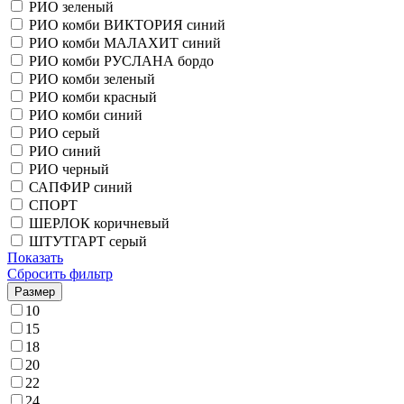
РИО зеленый
РИО комби ВИКТОРИЯ синий
РИО комби МАЛАХИТ синий
РИО комби РУСЛАНА бордо
РИО комби зеленый
РИО комби красный
РИО комби синий
РИО серый
РИО синий
РИО черный
САПФИР синий
СПОРТ
ШЕРЛОК коричневый
ШТУТГАРТ серый
Показать
Сбросить фильтр
Размер
10
15
18
20
22
24