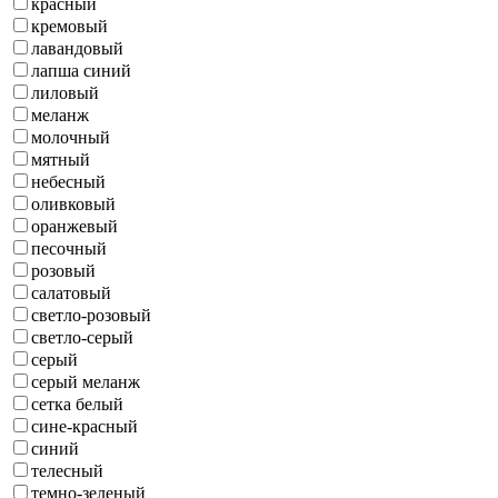
красный
кремовый
лавандовый
лапша синий
лиловый
меланж
молочный
мятный
небесный
оливковый
оранжевый
песочный
розовый
салатовый
светло-розовый
светло-серый
серый
серый меланж
сетка белый
сине-красный
синий
телесный
темно-зеленый