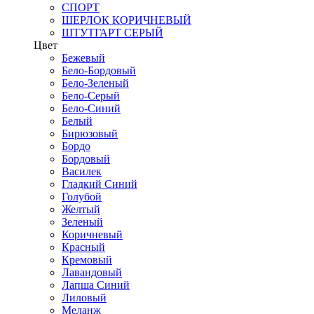
СПОРТ
ШЕРЛОК КОРИЧНЕВЫЙ
ШТУТГАРТ СЕРЫЙ
Цвет
Бежевый
Бело-Бордовый
Бело-Зеленый
Бело-Серый
Бело-Синий
Белый
Бирюзовый
Бордо
Бордовый
Василек
Гладкий Синий
Голубой
Желтый
Зеленый
Коричневый
Красный
Кремовый
Лавандовый
Лапша Синий
Лиловый
Меланж