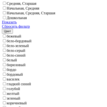
Средняя, Старшая
Начальная, Средняя
Начальная, Средняя, Старшая
Дошкольная
Показать
Сбросить фильтр
Цвет
бежевый
бело-бордовый
бело-зеленый
бело-серый
бело-синий
белый
бирюзовый
бордо
бордовый
василек
гладкий синий
голубой
желтый
зеленый
коричневый