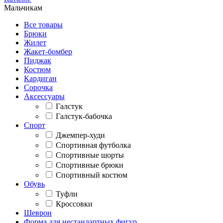
Мальчикам
Все товары
Брюки
Жилет
Жакет-бомбер
Пиджак
Костюм
Кардиган
Сорочка
Аксессуары
Галстук
Галстук-бабочка
Спорт
Джемпер-худи
Спортивная футболка
Спортивные шорты
Спортивные брюки
Спортивный костюм
Обувь
Туфли
Кроссовки
Шеврон
Форма для нестандартных фигур