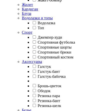
Жакет-бомбер
Жилет
Кардиган
Блуза
Водолазки и топы
Водолазка
Топ
Спорт
Джемпер-худи
Спортивная футболка
Спортивные шорты
Спортивные брюки
Спортивный костюм
Аксессуары
Галстук
Галстук-бант
Галстук-бабочка
Брошь-цветок
Ободок
Резинка пара
Резинка-бант
Резинка-шелк
Белье