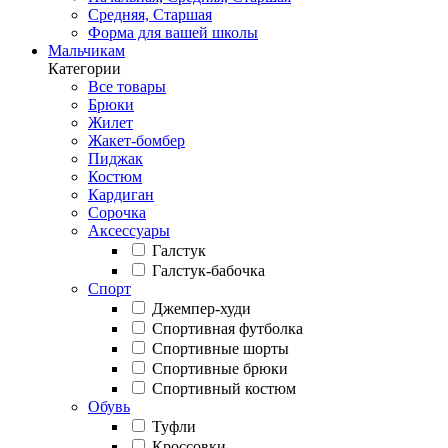
Средняя, Старшая
Форма для вашей школы
Мальчикам
Категории
Все товары
Брюки
Жилет
Жакет-бомбер
Пиджак
Костюм
Кардиган
Сорочка
Аксессуары
Галстук
Галстук-бабочка
Спорт
Джемпер-худи
Спортивная футболка
Спортивные шорты
Спортивные брюки
Спортивный костюм
Обувь
Туфли
Кроссовки