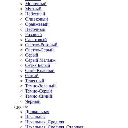
Молочный
Мятный
Небесный
Оливковый
Оранжевый
Песочный
Розовый
Салатовый
Светло-Розовый
Светло-Серый
Серый
Серый Меланж
Сетка Белый
Сине-Красный
Синий
Телесный
Темно-Зеленый
Темно-Серый
Темно-Синий
Черный
Другое
Дошкольная
Начальная
Начальная, Средняя
Начальная, Средняя, Старшая