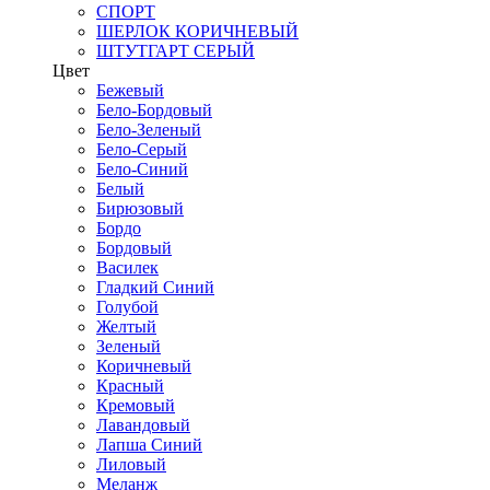
СПОРТ
ШЕРЛОК КОРИЧНЕВЫЙ
ШТУТГАРТ СЕРЫЙ
Цвет
Бежевый
Бело-Бордовый
Бело-Зеленый
Бело-Серый
Бело-Синий
Белый
Бирюзовый
Бордо
Бордовый
Василек
Гладкий Синий
Голубой
Желтый
Зеленый
Коричневый
Красный
Кремовый
Лавандовый
Лапша Синий
Лиловый
Меланж