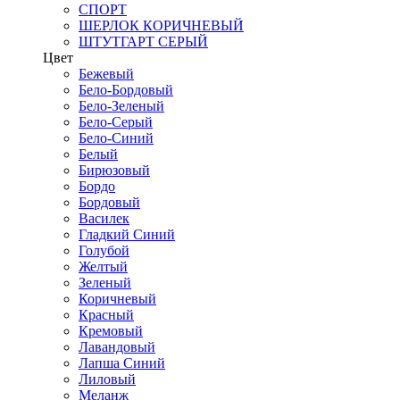
СПОРТ
ШЕРЛОК КОРИЧНЕВЫЙ
ШТУТГАРТ СЕРЫЙ
Цвет
Бежевый
Бело-Бордовый
Бело-Зеленый
Бело-Серый
Бело-Синий
Белый
Бирюзовый
Бордо
Бордовый
Василек
Гладкий Синий
Голубой
Желтый
Зеленый
Коричневый
Красный
Кремовый
Лавандовый
Лапша Синий
Лиловый
Меланж