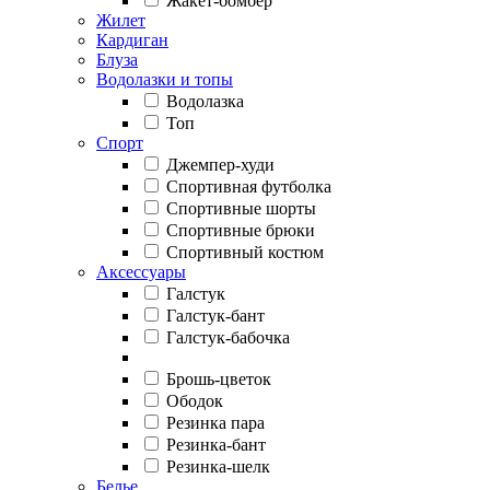
Жакет-бомбер
Жилет
Кардиган
Блуза
Водолазки и топы
Водолазка
Топ
Спорт
Джемпер-худи
Спортивная футболка
Спортивные шорты
Спортивные брюки
Спортивный костюм
Аксессуары
Галстук
Галстук-бант
Галстук-бабочка
Брошь-цветок
Ободок
Резинка пара
Резинка-бант
Резинка-шелк
Белье