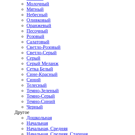
Молочный
Мятный
Небесный
Оливковый
Оранжевый
Песочный
Розовый
Салатовый
Светло-Розовый
Светло-Серый
Серый
Серый Меланж
Сетка Белый
Сине-Красный
Синий
Телесный
Темно-Зеленый
Темно-Серый
Темно-Синий
Черный
Другое
Дошкольная
Начальная
Начальная, Средняя
Начальная, Средняя, Старшая