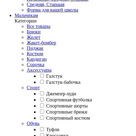
Средняя, Старшая
Форма для вашей школы
Мальчикам
Категории
Все товары
Брюки
Жилет
Жакет-бомбер
Пиджак
Костюм
Кардиган
Сорочка
Аксессуары
Галстук
Галстук-бабочка
Спорт
Джемпер-худи
Спортивная футболка
Спортивные шорты
Спортивные брюки
Спортивный костюм
Обувь
Туфли
Кроссовки