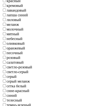
красный
кремовый
лавандовый
лапша синий
лиловый
меланж
молочный
мятный
небесный
оливковый
оранжевый
песочный
розовый
салатовый
светло-розовый
светло-серый
серый
серый меланж
сетка белый
сине-красный
синий
телесный
темно-зеленый