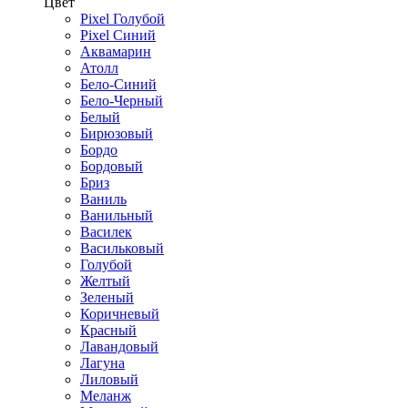
Цвет
Pixel Голубой
Pixel Синий
Аквамарин
Атолл
Бело-Синий
Бело-Черный
Белый
Бирюзовый
Бордо
Бордовый
Бриз
Ваниль
Ванильный
Василек
Васильковый
Голубой
Желтый
Зеленый
Коричневый
Красный
Лавандовый
Лагуна
Лиловый
Меланж