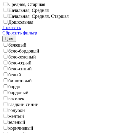
Средняя, Старшая
Начальная, Средняя
Начальная, Средняя, Старшая
Дошкольная
Показать
Сбросить фильтр
Цвет
бежевый
бело-бордовый
бело-зеленый
бело-серый
бело-синий
белый
бирюзовый
бордо
бордовый
василек
гладкий синий
голубой
желтый
зеленый
коричневый