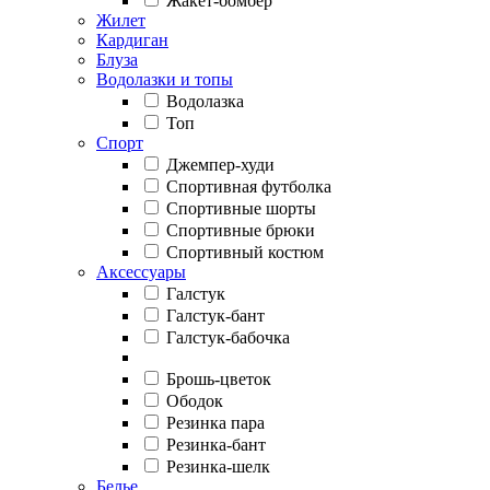
Жакет-бомбер
Жилет
Кардиган
Блуза
Водолазки и топы
Водолазка
Топ
Спорт
Джемпер-худи
Спортивная футболка
Спортивные шорты
Спортивные брюки
Спортивный костюм
Аксессуары
Галстук
Галстук-бант
Галстук-бабочка
Брошь-цветок
Ободок
Резинка пара
Резинка-бант
Резинка-шелк
Белье