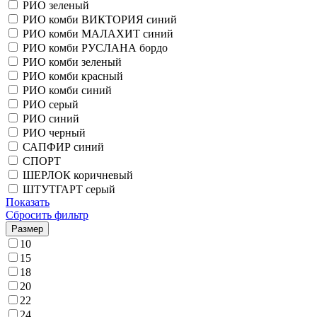
РИО зеленый
РИО комби ВИКТОРИЯ синий
РИО комби МАЛАХИТ синий
РИО комби РУСЛАНА бордо
РИО комби зеленый
РИО комби красный
РИО комби синий
РИО серый
РИО синий
РИО черный
САПФИР синий
СПОРТ
ШЕРЛОК коричневый
ШТУТГАРТ серый
Показать
Сбросить фильтр
Размер
10
15
18
20
22
24