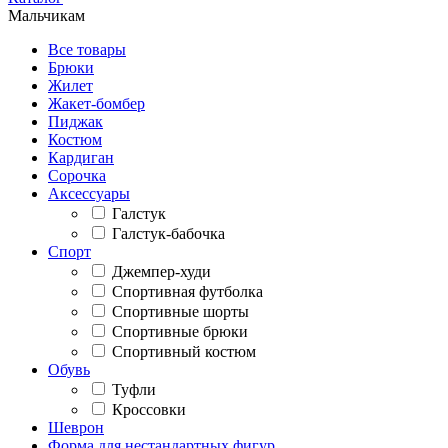
Мальчикам
Все товары
Брюки
Жилет
Жакет-бомбер
Пиджак
Костюм
Кардиган
Сорочка
Аксессуары
Галстук
Галстук-бабочка
Спорт
Джемпер-худи
Спортивная футболка
Спортивные шорты
Спортивные брюки
Спортивный костюм
Обувь
Туфли
Кроссовки
Шеврон
Форма для нестандартных фигур