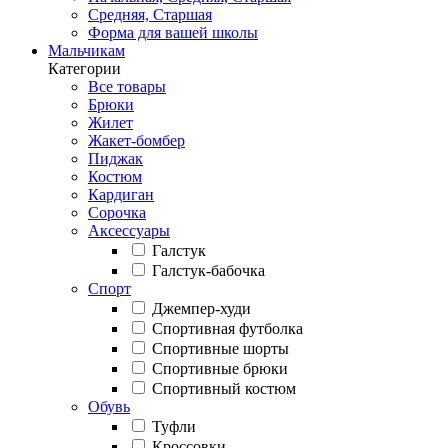
Средняя, Старшая
Форма для вашей школы
Мальчикам
Категории
Все товары
Брюки
Жилет
Жакет-бомбер
Пиджак
Костюм
Кардиган
Сорочка
Аксессуары
Галстук
Галстук-бабочка
Спорт
Джемпер-худи
Спортивная футболка
Спортивные шорты
Спортивные брюки
Спортивный костюм
Обувь
Туфли
Кроссовки