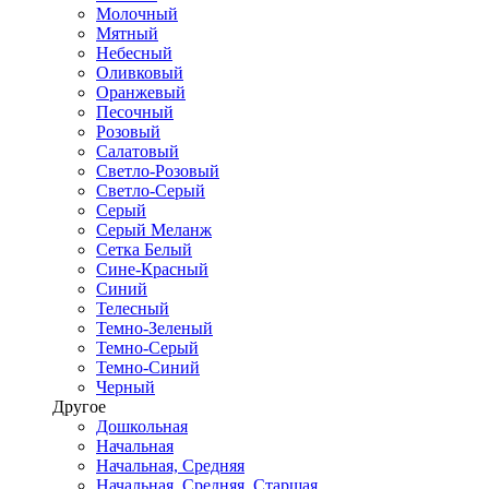
Молочный
Мятный
Небесный
Оливковый
Оранжевый
Песочный
Розовый
Салатовый
Светло-Розовый
Светло-Серый
Серый
Серый Меланж
Сетка Белый
Сине-Красный
Синий
Телесный
Темно-Зеленый
Темно-Серый
Темно-Синий
Черный
Другое
Дошкольная
Начальная
Начальная, Средняя
Начальная, Средняя, Старшая