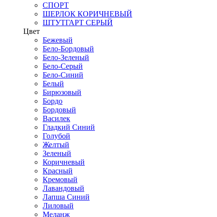
СПОРТ
ШЕРЛОК КОРИЧНЕВЫЙ
ШТУТГАРТ СЕРЫЙ
Цвет
Бежевый
Бело-Бордовый
Бело-Зеленый
Бело-Серый
Бело-Синий
Белый
Бирюзовый
Бордо
Бордовый
Василек
Гладкий Синий
Голубой
Желтый
Зеленый
Коричневый
Красный
Кремовый
Лавандовый
Лапша Синий
Лиловый
Меланж