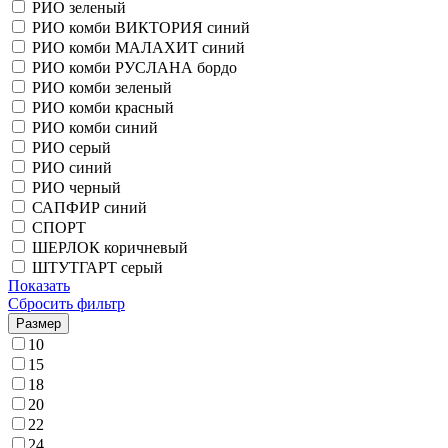
РИО зеленый
РИО комби ВИКТОРИЯ синий
РИО комби МАЛАХИТ синий
РИО комби РУСЛАНА бордо
РИО комби зеленый
РИО комби красный
РИО комби синий
РИО серый
РИО синий
РИО черный
САПФИР синий
СПОРТ
ШЕРЛОК коричневый
ШТУТГАРТ серый
Показать
Сбросить фильтр
Размер
10
15
18
20
22
24