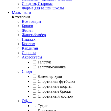
Средняя, Старшая
Форма для вашей школы
Мальчикам
Категории
Все товары
Брюки
Жилет
Жакет-бомбер
Пиджак
Костюм
Кардиган
Сорочка
Аксессуары
Галстук
Галстук-бабочка
Спорт
Джемпер-худи
Спортивная футболка
Спортивные шорты
Спортивные брюки
Спортивный костюм
Обувь
Туфли
Кроссовки