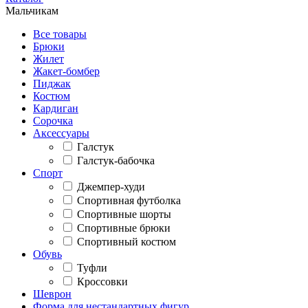
Мальчикам
Все товары
Брюки
Жилет
Жакет-бомбер
Пиджак
Костюм
Кардиган
Сорочка
Аксессуары
Галстук
Галстук-бабочка
Спорт
Джемпер-худи
Спортивная футболка
Спортивные шорты
Спортивные брюки
Спортивный костюм
Обувь
Туфли
Кроссовки
Шеврон
Форма для нестандартных фигур