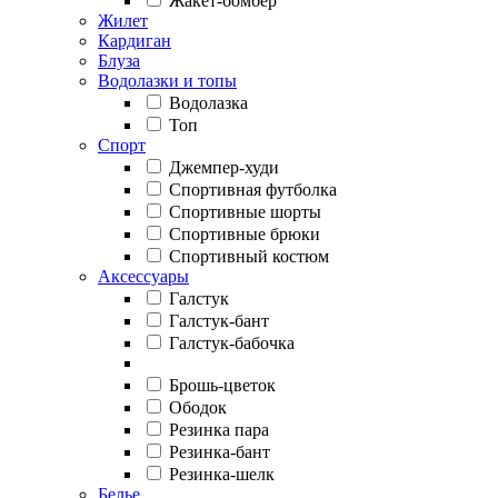
Жакет-бомбер
Жилет
Кардиган
Блуза
Водолазки и топы
Водолазка
Топ
Спорт
Джемпер-худи
Спортивная футболка
Спортивные шорты
Спортивные брюки
Спортивный костюм
Аксессуары
Галстук
Галстук-бант
Галстук-бабочка
Брошь-цветок
Ободок
Резинка пара
Резинка-бант
Резинка-шелк
Белье