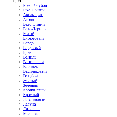
Цвет
Pixel Голубой
Pixel Синий
Аквамарин
Атолл
Бело-Синий
Бело-Черный
Белый
Бирюзовый
Бордо
Бордовый
Бриз
Ваниль
Ванильный
Василек
Васильковый
Голубой
Желтый
Зеленый
Коричневый
Красный
Лавандовый
Лагуна
Лиловый
Меланж