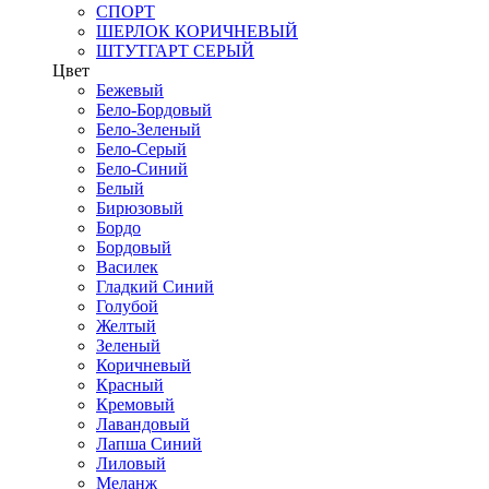
СПОРТ
ШЕРЛОК КОРИЧНЕВЫЙ
ШТУТГАРТ СЕРЫЙ
Цвет
Бежевый
Бело-Бордовый
Бело-Зеленый
Бело-Серый
Бело-Синий
Белый
Бирюзовый
Бордо
Бордовый
Василек
Гладкий Синий
Голубой
Желтый
Зеленый
Коричневый
Красный
Кремовый
Лавандовый
Лапша Синий
Лиловый
Меланж