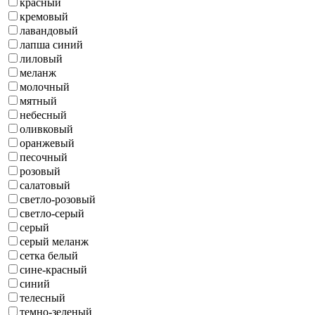
красный
кремовый
лавандовый
лапша синий
лиловый
меланж
молочный
мятный
небесный
оливковый
оранжевый
песочный
розовый
салатовый
светло-розовый
светло-серый
серый
серый меланж
сетка белый
сине-красный
синий
телесный
темно-зеленый