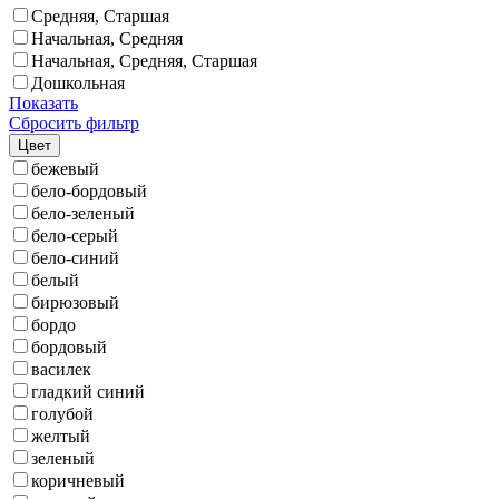
Средняя, Старшая
Начальная, Средняя
Начальная, Средняя, Старшая
Дошкольная
Показать
Сбросить фильтр
Цвет
бежевый
бело-бордовый
бело-зеленый
бело-серый
бело-синий
белый
бирюзовый
бордо
бордовый
василек
гладкий синий
голубой
желтый
зеленый
коричневый