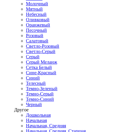
Молочный
Мятный
Небесный
Оливковый
Оранжевый
Песочный
Розовый
Салатовый
Светло-Розовый
Светло-Серый
Серый
Серый Меланж
Сетка Белый
Сине-Красный
Синий
Телесный
Темно-Зеленый
Темно-Серый
Темно-Синий
Черный
Другое
Дошкольная
Начальная
Начальная, Средняя
Начальная, Средняя, Старшая