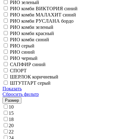
РИО зеленый
РИО комби ВИКТОРИЯ синий
РИО комби МАЛАХИТ синий
РИО комби РУСЛАНА бордо
РИО комби зеленый
РИО комби красный
РИО комби синий
РИО серый
РИО синий
РИО черный
САПФИР синий
СПОРТ
ШЕРЛОК коричневый
ШТУТГАРТ серый
Показать
Сбросить фильтр
Размер
10
15
18
20
22
24