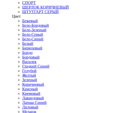
СПОРТ
ШЕРЛОК КОРИЧНЕВЫЙ
ШТУТГАРТ СЕРЫЙ
Цвет
Бежевый
Бело-Бордовый
Бело-Зеленый
Бело-Серый
Бело-Синий
Белый
Бирюзовый
Бордо
Бордовый
Василек
Гладкий Синий
Голубой
Желтый
Зеленый
Коричневый
Красный
Кремовый
Лавандовый
Лапша Синий
Лиловый
Меланж