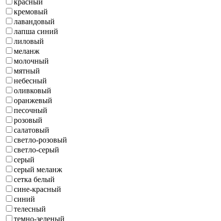
красный
кремовый
лавандовый
лапша синий
лиловый
меланж
молочный
мятный
небесный
оливковый
оранжевый
песочный
розовый
салатовый
светло-розовый
светло-серый
серый
серый меланж
сетка белый
сине-красный
синий
телесный
темно-зеленый