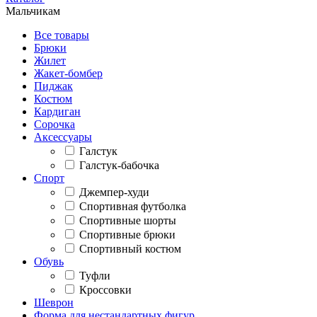
Мальчикам
Все товары
Брюки
Жилет
Жакет-бомбер
Пиджак
Костюм
Кардиган
Сорочка
Аксессуары
Галстук
Галстук-бабочка
Спорт
Джемпер-худи
Спортивная футболка
Спортивные шорты
Спортивные брюки
Спортивный костюм
Обувь
Туфли
Кроссовки
Шеврон
Форма для нестандартных фигур