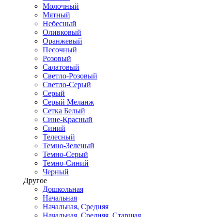
Молочный
Мятный
Небесный
Оливковый
Оранжевый
Песочный
Розовый
Салатовый
Светло-Розовый
Светло-Серый
Серый
Серый Меланж
Сетка Белый
Сине-Красный
Синий
Телесный
Темно-Зеленый
Темно-Серый
Темно-Синий
Черный
Другое
Дошкольная
Начальная
Начальная, Средняя
Начальная, Средняя, Старшая