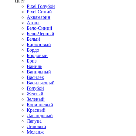
Цвет
Pixel Голубой
Pixel Синий
Аквамарин
Атолл
Бело-Синий
Бело-Черный
Белый
Бирюзовый
Бордо
Бордовый
Бриз
Ваниль
Ванильный
Василек
Васильковый
Голубой
Желтый
Зеленый
Коричневый
Красный
Лавандовый
Лагуна
Лиловый
Меланж