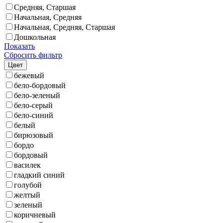
Средняя, Старшая
Начальная, Средняя
Начальная, Средняя, Старшая
Дошкольная
Показать
Сбросить фильтр
Цвет
бежевый
бело-бордовый
бело-зеленый
бело-серый
бело-синий
белый
бирюзовый
бордо
бордовый
василек
гладкий синий
голубой
желтый
зеленый
коричневый