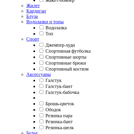
Жакет-бомбер
Жилет
Кардиган
Блуза
Водолазки и топы
Водолазка
Топ
Спорт
Джемпер-худи
Спортивная футболка
Спортивные шорты
Спортивные брюки
Спортивный костюм
Аксессуары
Галстук
Галстук-бант
Галстук-бабочка
Брошь-цветок
Ободок
Резинка пара
Резинка-бант
Резинка-шелк
Белье