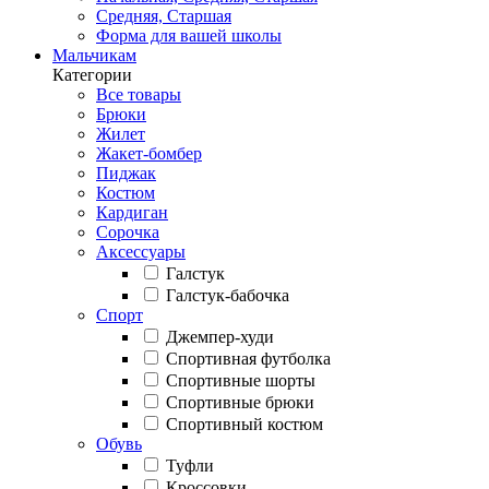
Средняя, Старшая
Форма для вашей школы
Мальчикам
Категории
Все товары
Брюки
Жилет
Жакет-бомбер
Пиджак
Костюм
Кардиган
Сорочка
Аксессуары
Галстук
Галстук-бабочка
Спорт
Джемпер-худи
Спортивная футболка
Спортивные шорты
Спортивные брюки
Спортивный костюм
Обувь
Туфли
Кроссовки