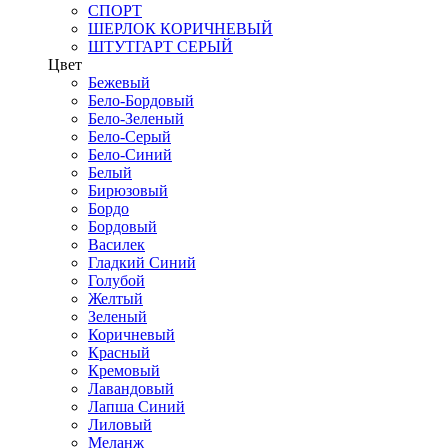
СПОРТ
ШЕРЛОК КОРИЧНЕВЫЙ
ШТУТГАРТ СЕРЫЙ
Цвет
Бежевый
Бело-Бордовый
Бело-Зеленый
Бело-Серый
Бело-Синий
Белый
Бирюзовый
Бордо
Бордовый
Василек
Гладкий Синий
Голубой
Желтый
Зеленый
Коричневый
Красный
Кремовый
Лавандовый
Лапша Синий
Лиловый
Меланж