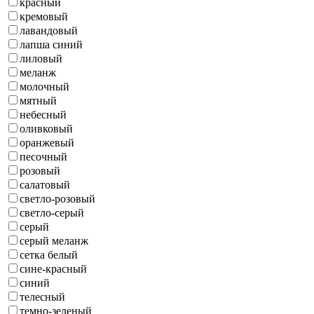
красный
кремовый
лавандовый
лапша синий
лиловый
меланж
молочный
мятный
небесный
оливковый
оранжевый
песочный
розовый
салатовый
светло-розовый
светло-серый
серый
серый меланж
сетка белый
сине-красный
синий
телесный
темно-зеленый