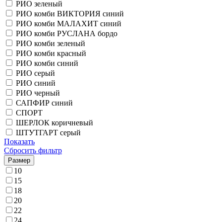
РИО зеленый
РИО комби ВИКТОРИЯ синий
РИО комби МАЛАХИТ синий
РИО комби РУСЛАНА бордо
РИО комби зеленый
РИО комби красный
РИО комби синий
РИО серый
РИО синий
РИО черный
САПФИР синий
СПОРТ
ШЕРЛОК коричневый
ШТУТГАРТ серый
Показать
Сбросить фильтр
Размер
10
15
18
20
22
24