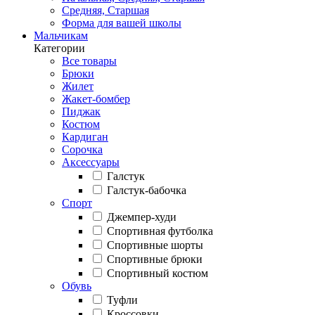
Средняя, Старшая
Форма для вашей школы
Мальчикам
Категории
Все товары
Брюки
Жилет
Жакет-бомбер
Пиджак
Костюм
Кардиган
Сорочка
Аксессуары
Галстук
Галстук-бабочка
Спорт
Джемпер-худи
Спортивная футболка
Спортивные шорты
Спортивные брюки
Спортивный костюм
Обувь
Туфли
Кроссовки