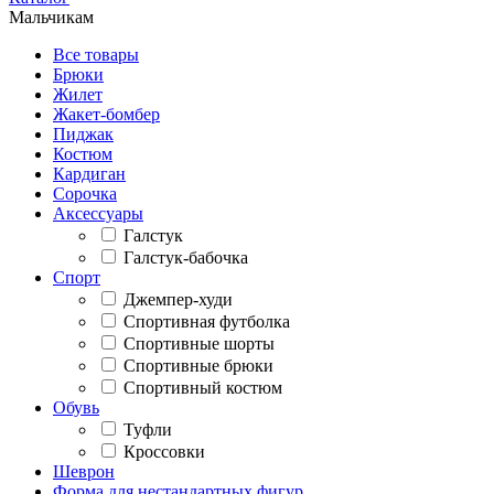
Мальчикам
Все товары
Брюки
Жилет
Жакет-бомбер
Пиджак
Костюм
Кардиган
Сорочка
Аксессуары
Галстук
Галстук-бабочка
Спорт
Джемпер-худи
Спортивная футболка
Спортивные шорты
Спортивные брюки
Спортивный костюм
Обувь
Туфли
Кроссовки
Шеврон
Форма для нестандартных фигур