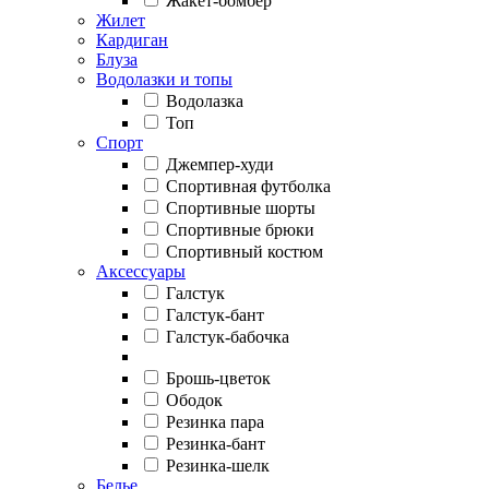
Жакет-бомбер
Жилет
Кардиган
Блуза
Водолазки и топы
Водолазка
Топ
Спорт
Джемпер-худи
Спортивная футболка
Спортивные шорты
Спортивные брюки
Спортивный костюм
Аксессуары
Галстук
Галстук-бант
Галстук-бабочка
Брошь-цветок
Ободок
Резинка пара
Резинка-бант
Резинка-шелк
Белье