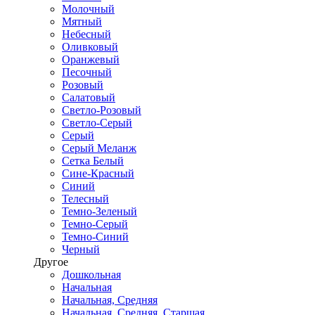
Молочный
Мятный
Небесный
Оливковый
Оранжевый
Песочный
Розовый
Салатовый
Светло-Розовый
Светло-Серый
Серый
Серый Меланж
Сетка Белый
Сине-Красный
Синий
Телесный
Темно-Зеленый
Темно-Серый
Темно-Синий
Черный
Другое
Дошкольная
Начальная
Начальная, Средняя
Начальная, Средняя, Старшая