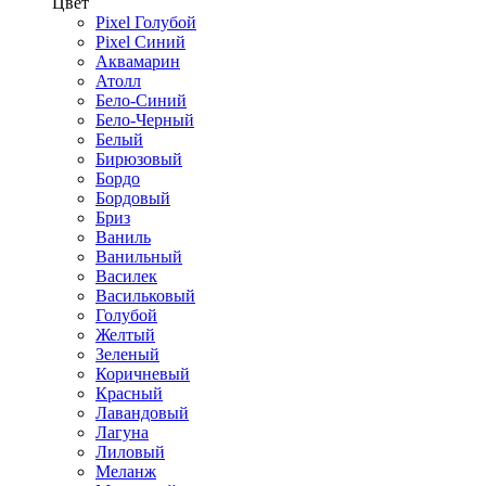
Цвет
Pixel Голубой
Pixel Синий
Аквамарин
Атолл
Бело-Синий
Бело-Черный
Белый
Бирюзовый
Бордо
Бордовый
Бриз
Ваниль
Ванильный
Василек
Васильковый
Голубой
Желтый
Зеленый
Коричневый
Красный
Лавандовый
Лагуна
Лиловый
Меланж