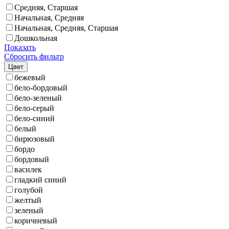
Средняя, Старшая
Начальная, Средняя
Начальная, Средняя, Старшая
Дошкольная
Показать
Сбросить фильтр
Цвет
бежевый
бело-бордовый
бело-зеленый
бело-серый
бело-синий
белый
бирюзовый
бордо
бордовый
василек
гладкий синий
голубой
желтый
зеленый
коричневый