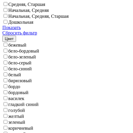
Средняя, Старшая
Начальная, Средняя
Начальная, Средняя, Старшая
Дошкольная
Показать
Сбросить фильтр
Цвет
бежевый
бело-бордовый
бело-зеленый
бело-серый
бело-синий
белый
бирюзовый
бордо
бордовый
василек
гладкий синий
голубой
желтый
зеленый
коричневый