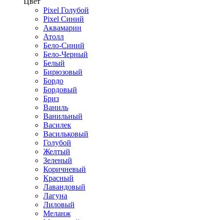
Цвет
Pixel Голубой
Pixel Синий
Аквамарин
Атолл
Бело-Синий
Бело-Черный
Белый
Бирюзовый
Бордо
Бордовый
Бриз
Ваниль
Ванильный
Василек
Васильковый
Голубой
Желтый
Зеленый
Коричневый
Красный
Лавандовый
Лагуна
Лиловый
Меланж