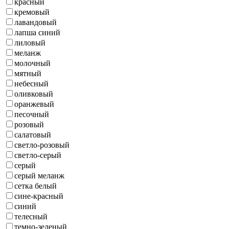
красный
кремовый
лавандовый
лапша синий
лиловый
меланж
молочный
мятный
небесный
оливковый
оранжевый
песочный
розовый
салатовый
светло-розовый
светло-серый
серый
серый меланж
сетка белый
сине-красный
синий
телесный
темно-зеленый