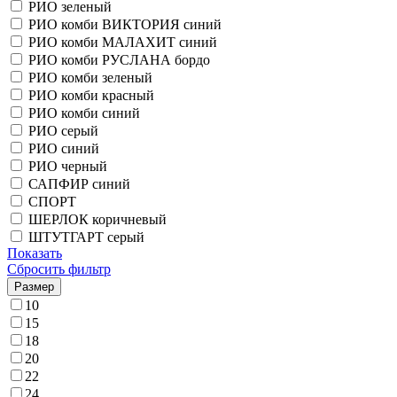
РИО зеленый
РИО комби ВИКТОРИЯ синий
РИО комби МАЛАХИТ синий
РИО комби РУСЛАНА бордо
РИО комби зеленый
РИО комби красный
РИО комби синий
РИО серый
РИО синий
РИО черный
САПФИР синий
СПОРТ
ШЕРЛОК коричневый
ШТУТГАРТ серый
Показать
Сбросить фильтр
Размер
10
15
18
20
22
24