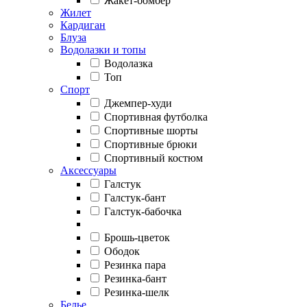
Жакет-бомбер
Жилет
Кардиган
Блуза
Водолазки и топы
Водолазка
Топ
Спорт
Джемпер-худи
Спортивная футболка
Спортивные шорты
Спортивные брюки
Спортивный костюм
Аксессуары
Галстук
Галстук-бант
Галстук-бабочка
Брошь-цветок
Ободок
Резинка пара
Резинка-бант
Резинка-шелк
Белье