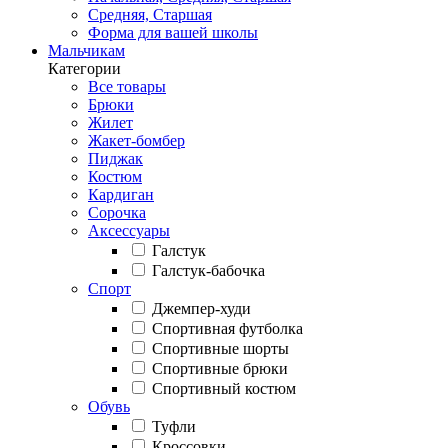
Средняя, Старшая
Форма для вашей школы
Мальчикам
Категории
Все товары
Брюки
Жилет
Жакет-бомбер
Пиджак
Костюм
Кардиган
Сорочка
Аксессуары
Галстук
Галстук-бабочка
Спорт
Джемпер-худи
Спортивная футболка
Спортивные шорты
Спортивные брюки
Спортивный костюм
Обувь
Туфли
Кроссовки