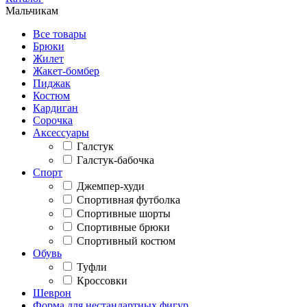
Мальчикам
Все товары
Брюки
Жилет
Жакет-бомбер
Пиджак
Костюм
Кардиган
Сорочка
Аксессуары
Галстук
Галстук-бабочка
Спорт
Джемпер-худи
Спортивная футболка
Спортивные шорты
Спортивные брюки
Спортивный костюм
Обувь
Туфли
Кроссовки
Шеврон
Форма для нестандартных фигур