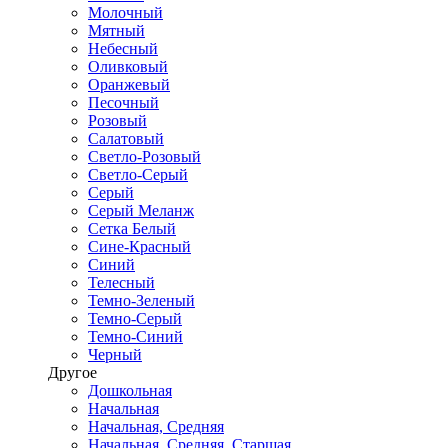
Молочный
Мятный
Небесный
Оливковый
Оранжевый
Песочный
Розовый
Салатовый
Светло-Розовый
Светло-Серый
Серый
Серый Меланж
Сетка Белый
Сине-Красный
Синий
Телесный
Темно-Зеленый
Темно-Серый
Темно-Синий
Черный
Другое
Дошкольная
Начальная
Начальная, Средняя
Начальная, Средняя, Старшая