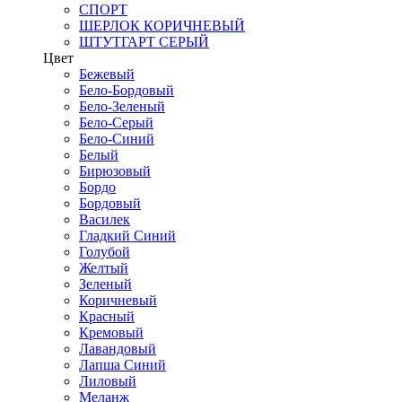
СПОРТ
ШЕРЛОК КОРИЧНЕВЫЙ
ШТУТГАРТ СЕРЫЙ
Цвет
Бежевый
Бело-Бордовый
Бело-Зеленый
Бело-Серый
Бело-Синий
Белый
Бирюзовый
Бордо
Бордовый
Василек
Гладкий Синий
Голубой
Желтый
Зеленый
Коричневый
Красный
Кремовый
Лавандовый
Лапша Синий
Лиловый
Меланж