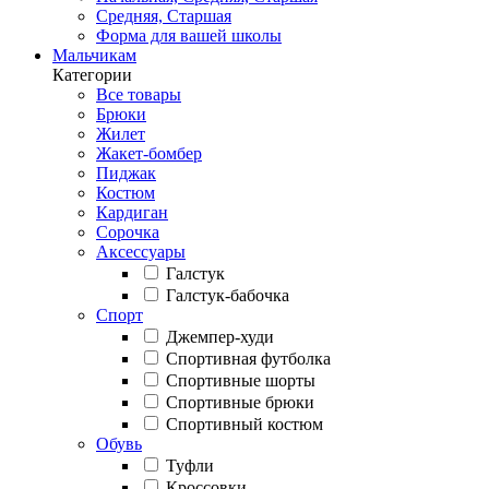
Средняя, Старшая
Форма для вашей школы
Мальчикам
Категории
Все товары
Брюки
Жилет
Жакет-бомбер
Пиджак
Костюм
Кардиган
Сорочка
Аксессуары
Галстук
Галстук-бабочка
Спорт
Джемпер-худи
Спортивная футболка
Спортивные шорты
Спортивные брюки
Спортивный костюм
Обувь
Туфли
Кроссовки