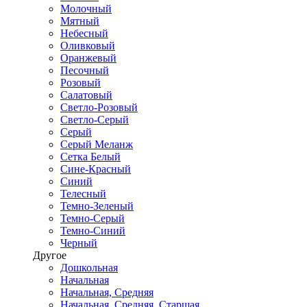
Молочный
Мятный
Небесный
Оливковый
Оранжевый
Песочный
Розовый
Салатовый
Светло-Розовый
Светло-Серый
Серый
Серый Меланж
Сетка Белый
Сине-Красный
Синий
Телесный
Темно-Зеленый
Темно-Серый
Темно-Синий
Черный
Другое
Дошкольная
Начальная
Начальная, Средняя
Начальная, Средняя, Старшая