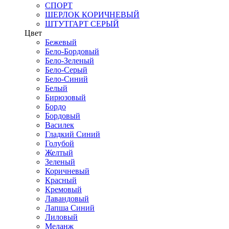
СПОРТ
ШЕРЛОК КОРИЧНЕВЫЙ
ШТУТГАРТ СЕРЫЙ
Цвет
Бежевый
Бело-Бордовый
Бело-Зеленый
Бело-Серый
Бело-Синий
Белый
Бирюзовый
Бордо
Бордовый
Василек
Гладкий Синий
Голубой
Желтый
Зеленый
Коричневый
Красный
Кремовый
Лавандовый
Лапша Синий
Лиловый
Меланж