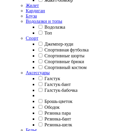
Жакет-бомбер
Жилет
Кардиган
Блуза
Водолазки и топы
Водолазка
Топ
Спорт
Джемпер-худи
Спортивная футболка
Спортивные шорты
Спортивные брюки
Спортивный костюм
Аксессуары
Галстук
Галстук-бант
Галстук-бабочка
Брошь-цветок
Ободок
Резинка пара
Резинка-бант
Резинка-шелк
Белье