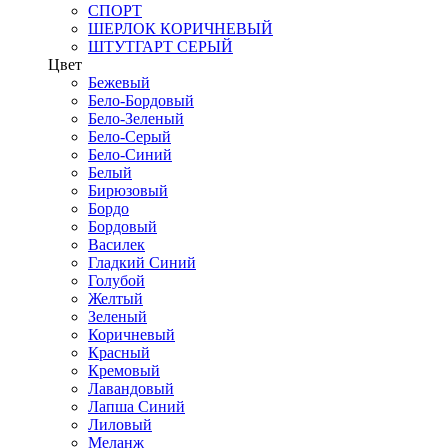
СПОРТ
ШЕРЛОК КОРИЧНЕВЫЙ
ШТУТГАРТ СЕРЫЙ
Цвет
Бежевый
Бело-Бордовый
Бело-Зеленый
Бело-Серый
Бело-Синий
Белый
Бирюзовый
Бордо
Бордовый
Василек
Гладкий Синий
Голубой
Желтый
Зеленый
Коричневый
Красный
Кремовый
Лавандовый
Лапша Синий
Лиловый
Меланж