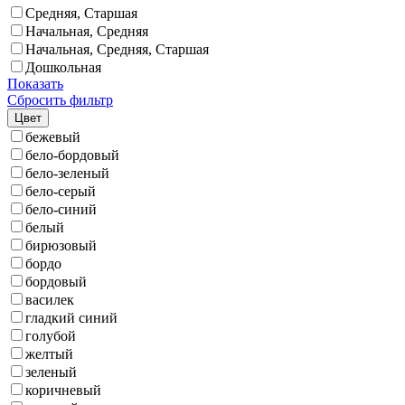
Средняя, Старшая
Начальная, Средняя
Начальная, Средняя, Старшая
Дошкольная
Показать
Сбросить фильтр
Цвет
бежевый
бело-бордовый
бело-зеленый
бело-серый
бело-синий
белый
бирюзовый
бордо
бордовый
василек
гладкий синий
голубой
желтый
зеленый
коричневый