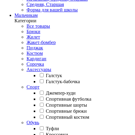
Средняя, Старшая
Форма для вашей школы
Мальчикам
Категории
Все товары
Брюки
Жилет
Жакет-бомбер
Пиджак
Костюм
Кардиган
Сорочка
Аксессуары
Галстук
Галстук-бабочка
Спорт
Джемпер-худи
Спортивная футболка
Спортивные шорты
Спортивные брюки
Спортивный костюм
Обувь
Туфли
Кроссовки