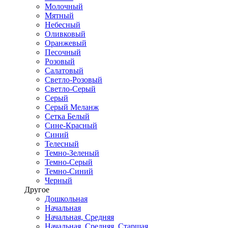
Молочный
Мятный
Небесный
Оливковый
Оранжевый
Песочный
Розовый
Салатовый
Светло-Розовый
Светло-Серый
Серый
Серый Меланж
Сетка Белый
Сине-Красный
Синий
Телесный
Темно-Зеленый
Темно-Серый
Темно-Синий
Черный
Другое
Дошкольная
Начальная
Начальная, Средняя
Начальная, Средняя, Старшая