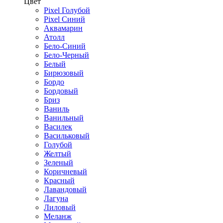
Цвет
Pixel Голубой
Pixel Синий
Аквамарин
Атолл
Бело-Синий
Бело-Черный
Белый
Бирюзовый
Бордо
Бордовый
Бриз
Ваниль
Ванильный
Василек
Васильковый
Голубой
Желтый
Зеленый
Коричневый
Красный
Лавандовый
Лагуна
Лиловый
Меланж