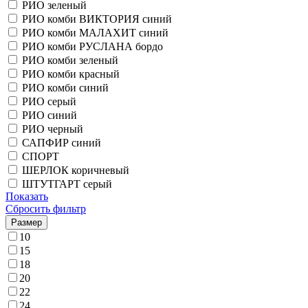
РИО зеленый
РИО комби ВИКТОРИЯ синий
РИО комби МАЛАХИТ синий
РИО комби РУСЛАНА бордо
РИО комби зеленый
РИО комби красный
РИО комби синий
РИО серый
РИО синий
РИО черный
САПФИР синий
СПОРТ
ШЕРЛОК коричневый
ШТУТГАРТ серый
Показать
Сбросить фильтр
Размер
10
15
18
20
22
24