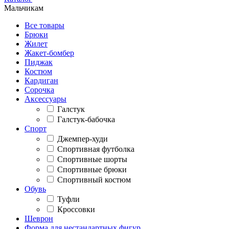
Мальчикам
Все товары
Брюки
Жилет
Жакет-бомбер
Пиджак
Костюм
Кардиган
Сорочка
Аксессуары
Галстук
Галстук-бабочка
Спорт
Джемпер-худи
Спортивная футболка
Спортивные шорты
Спортивные брюки
Спортивный костюм
Обувь
Туфли
Кроссовки
Шеврон
Форма для нестандартных фигур