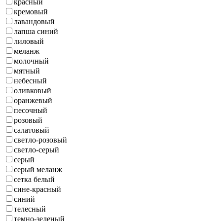
красный
кремовый
лавандовый
лапша синий
лиловый
меланж
молочный
мятный
небесный
оливковый
оранжевый
песочный
розовый
салатовый
светло-розовый
светло-серый
серый
серый меланж
сетка белый
сине-красный
синий
телесный
темно-зеленый