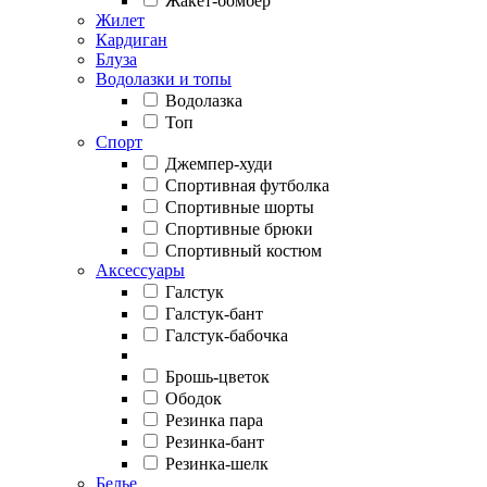
Жакет-бомбер
Жилет
Кардиган
Блуза
Водолазки и топы
Водолазка
Топ
Спорт
Джемпер-худи
Спортивная футболка
Спортивные шорты
Спортивные брюки
Спортивный костюм
Аксессуары
Галстук
Галстук-бант
Галстук-бабочка
Брошь-цветок
Ободок
Резинка пара
Резинка-бант
Резинка-шелк
Белье