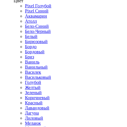
Цвет
Pixel Голубой
Pixel Синий
Аквамарин
Атолл
Бело-Синий
Бело-Черный
Белый
Бирюзовый
Бордо
Бордовый
Бриз
Ваниль
Ванильный
Василек
Васильковый
Голубой
Желтый
Зеленый
Коричневый
Красный
Лавандовый
Лагуна
Лиловый
Меланж