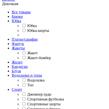
Девочкам
Все товары
Брюки
Юбка
Юбка
Юбка-шорты
Платье/сарафан
Фартук
Жакеты
Жакет
Жакет-бомбер
Жилет
Кардиган
Блуза
Водолазки и топы
Водолазка
Топ
Спорт
Джемпер-худи
Спортивная футболка
Спортивные шорты
Спортивные брюки