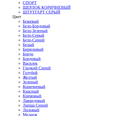
СПОРТ
ШЕРЛОК КОРИЧНЕВЫЙ
ШТУТГАРТ СЕРЫЙ
Цвет
Бежевый
Бело-Бордовый
Бело-Зеленый
Бело-Серый
Бело-Синий
Белый
Бирюзовый
Бордо
Бордовый
Василек
Гладкий Синий
Голубой
Желтый
Зеленый
Коричневый
Красный
Кремовый
Лавандовый
Лапша Синий
Лиловый
Меланж