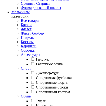
Средняя, Старшая
Форма для вашей школы
Мальчикам
Категории
Все товары
Брюки
Жилет
Жакет-бомбер
Пиджак
Костюм
Кардиган
Сорочка
Аксессуары
Галстук
Галстук-бабочка
Спорт
Джемпер-худи
Спортивная футболка
Спортивные шорты
Спортивные брюки
Спортивный костюм
Обувь
Туфли
Кроссовки