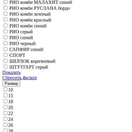
РИО комби МАЛАХИТ синий
РИО комби РУСЛАНА бордо
РИО комби зеленый
РИО комби красный
РИО комби синий
РИО серый
РИО синий
РИО черный
САПФИР синий
СПОРТ
ШЕРЛОК коричневый
ШТУТГАРТ серый
Показать
Сбросить фильтр
Размер
10
15
18
20
22
24
26
28