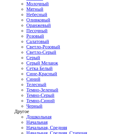
Молочный
Мятный
Небесный
Оливковый
Оранжевый
Песочный
Розовый
Салатовый
Светло-Розовый
Светло-Серый
Серый
Серый Меланж
Сетка Белый
Сине-Красный
Синий
Телесный
Темно-Зеленый
Темно-Серый
Темно-Синий
Черный
Другое
Дошкольная
Начальная
Начальная, Средняя
Начальная, Средняя, Старшая