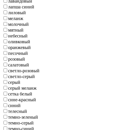
лавандовый
лапша синий
лиловый
меланж
молочный
мятный
небесный
оливковый
оранжевый
песочный
розовый
салатовый
светло-розовый
светло-серый
серый
серый меланж
сетка белый
сине-красный
синий
телесный
темно-зеленый
темно-серый
темно-синий