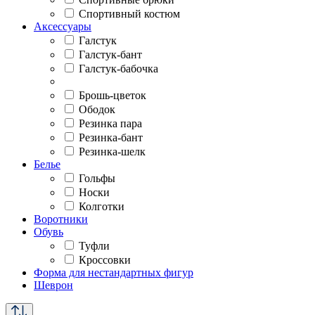
Спортивный костюм
Аксессуары
Галстук
Галстук-бант
Галстук-бабочка
Брошь-цветок
Ободок
Резинка пара
Резинка-бант
Резинка-шелк
Белье
Гольфы
Носки
Колготки
Воротники
Обувь
Туфли
Кроссовки
Форма для нестандартных фигур
Шеврон