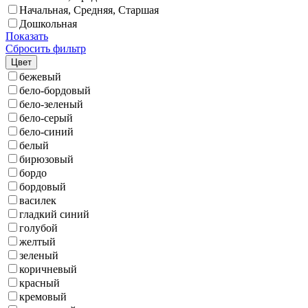
Начальная, Средняя, Старшая
Дошкольная
Показать
Сбросить фильтр
Цвет
бежевый
бело-бордовый
бело-зеленый
бело-серый
бело-синий
белый
бирюзовый
бордо
бордовый
василек
гладкий синий
голубой
желтый
зеленый
коричневый
красный
кремовый