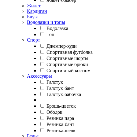
Жакет-бомбер
Жилет
Кардиган
Блуза
Водолазки и топы
Водолазка
Топ
Спорт
Джемпер-худи
Спортивная футболка
Спортивные шорты
Спортивные брюки
Спортивный костюм
Аксессуары
Галстук
Галстук-бант
Галстук-бабочка
Брошь-цветок
Ободок
Резинка пара
Резинка-бант
Резинка-шелк
Белье