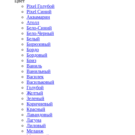
Цвет
Pixel Голубой
Pixel Синий
Аквамарин
Атолл
Бело-Синий
Бело-Черный
Белый
Бирюзовый
Бордо
Бордовый
Бриз
Ваниль
Ванильный
Василек
Васильковый
Голубой
Желтый
Зеленый
Коричневый
Красный
Лавандовый
Лагуна
Лиловый
Меланж