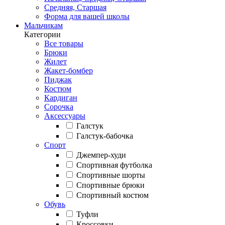
Средняя, Старшая
Форма для вашей школы
Мальчикам
Категории
Все товары
Брюки
Жилет
Жакет-бомбер
Пиджак
Костюм
Кардиган
Сорочка
Аксессуары
Галстук
Галстук-бабочка
Спорт
Джемпер-худи
Спортивная футболка
Спортивные шорты
Спортивные брюки
Спортивный костюм
Обувь
Туфли
Кроссовки