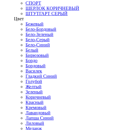
СПОРТ
ШЕРЛОК КОРИЧНЕВЫЙ
ШТУТГАРТ СЕРЫЙ
Цвет
Бежевый
Бело-Бордовый
Бело-Зеленый
Бело-Серый
Бело-Синий
Белый
Бирюзовый
Бордо
Бордовый
Василек
Гладкий Синий
Голубой
Желтый
Зеленый
Коричневый
Красный
Кремовый
Лавандовый
Лапша Синий
Лиловый
Меланж