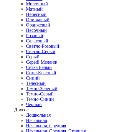
Молочный
Мятный
Небесный
Оливковый
Оранжевый
Песочный
Розовый
Салатовый
Светло-Розовый
Светло-Серый
Серый
Серый Меланж
Сетка Белый
Сине-Красный
Синий
Телесный
Темно-Зеленый
Темно-Серый
Темно-Синий
Черный
Другое
Дошкольная
Начальная
Начальная, Средняя
Начальная, Средняя, Старшая