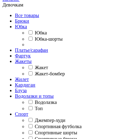
Девочкам
Все товары
Брюки
Юбка
Юбка
Юбка-шорты
Платье/сарафан
Фартук
Жакеты
Жакет
Жакет-бомбер
Жилет
Кардиган
Блуза
Водолазки и топы
Водолазка
Топ
Спорт
Джемпер-худи
Спортивная футболка
Спортивные шорты
Спортивные брюки