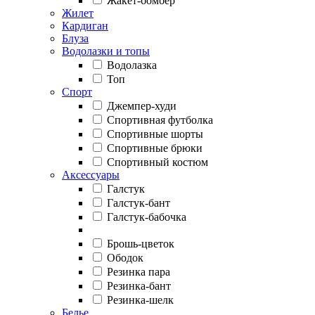
Жакет-бомбер
Жилет
Кардиган
Блуза
Водолазки и топы
Водолазка
Топ
Спорт
Джемпер-худи
Спортивная футболка
Спортивные шорты
Спортивные брюки
Спортивный костюм
Аксессуары
Галстук
Галстук-бант
Галстук-бабочка
Брошь-цветок
Ободок
Резинка пара
Резинка-бант
Резинка-шелк
Белье