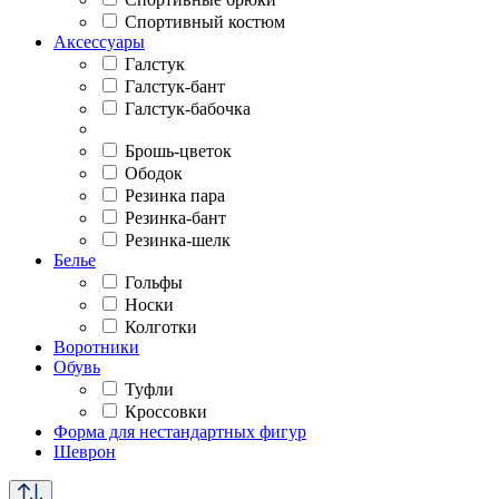
Спортивный костюм
Аксессуары
Галстук
Галстук-бант
Галстук-бабочка
Брошь-цветок
Ободок
Резинка пара
Резинка-бант
Резинка-шелк
Белье
Гольфы
Носки
Колготки
Воротники
Обувь
Туфли
Кроссовки
Форма для нестандартных фигур
Шеврон