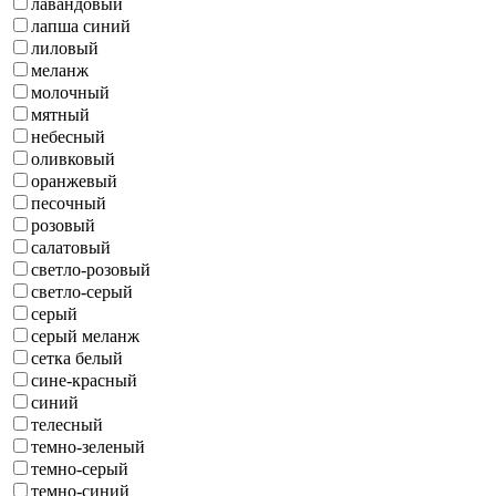
лавандовый
лапша синий
лиловый
меланж
молочный
мятный
небесный
оливковый
оранжевый
песочный
розовый
салатовый
светло-розовый
светло-серый
серый
серый меланж
сетка белый
сине-красный
синий
телесный
темно-зеленый
темно-серый
темно-синий