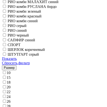
РИО комби МАЛАХИТ синий
РИО комби РУСЛАНА бордо
РИО комби зеленый
РИО комби красный
РИО комби синий
РИО серый
РИО синий
РИО черный
САПФИР синий
СПОРТ
ШЕРЛОК коричневый
ШТУТГАРТ серый
Показать
Сбросить фильтр
Размер
10
15
18
20
22
24
26
28