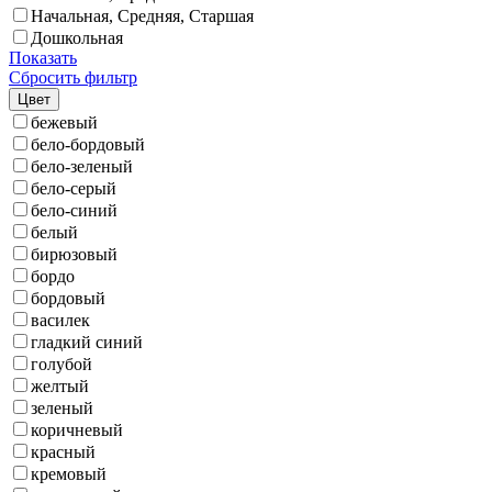
Начальная, Средняя, Старшая
Дошкольная
Показать
Сбросить фильтр
Цвет
бежевый
бело-бордовый
бело-зеленый
бело-серый
бело-синий
белый
бирюзовый
бордо
бордовый
василек
гладкий синий
голубой
желтый
зеленый
коричневый
красный
кремовый